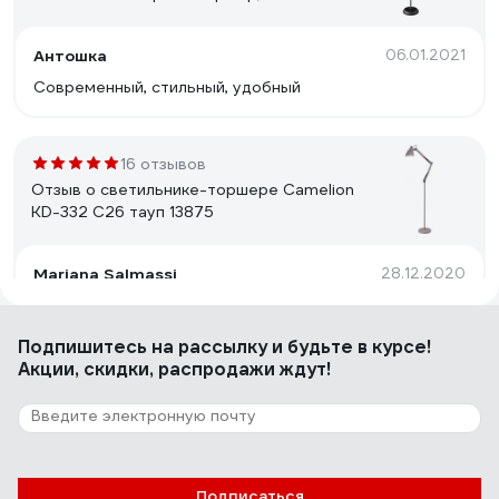
230В,сенс. вкл-е, 4 уровня ярк,4000К
12495
Антошка
06.01.2021
Современный, стильный, удобный
16 отзывов
Отзыв о светильнике-торшере Camelion
KD-332 C26 тауп 13875
Mariana Salmassi
28.12.2020
Достоинства: Мне понравился торшер удобством
сборки и качеством настройки плафона. Все отлично
Подпишитесь
на рассылку
и будьте в курсе!
работает
Акции, скидки, распродажи ждут!
8 отзывов
Отзыв о светильнике Camelion KD-428F
С08 New York серый 40Вт металл 13050
Подписаться