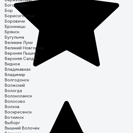
Богородск
Бор
Борисоглебск
Боровичи
Бронницы
Брянск
Бугульма
Великие Луки
Великий Новгород
Верхняя Пышма
Верхняя Салда
Видное
Владикавказ
Владимир
Волгодонск
Волжский
Вологда
Волоколамск
Волосово
Волхов
Воскресенск
Воткинск
Выборг
Вышний Волочек