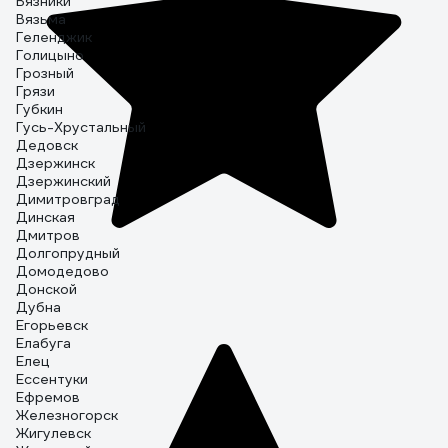
Вязники
Вязьма
Геленджик
Голицыно
Грозный
Грязи
Губкин
Гусь-Хрустальный
Дедовск
Дзержинск
Дзержинский
Димитровград
Динская
Дмитров
Долгопрудный
Домодедово
Донской
Дубна
Егорьевск
Елабуга
Елец
Ессентуки
Ефремов
Железногорск
Жигулевск