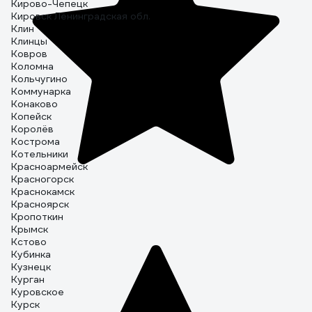
Кирово-Чепецк
Кировск Ленинградская обл.
Клин
Клинцы
Ковров
Коломна
Кольчугино
Коммунарка
Конаково
Копейск
Королёв
Кострома
Котельники
Красноармейск
Красногорск
Краснокамск
Красноярск
Кропоткин
Крымск
Кстово
Кубинка
Кузнецк
Курган
Куровское
Курск