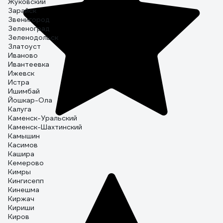
Жуковский
Зарайск
Звенигород
Зеленоград
Зеленодольск
Златоуст
Иваново
Ивантеевка
Ижевск
Истра
Ишимбай
Йошкар-Ола
Калуга
Каменск-Уральский
Каменск-Шахтинский
Камышин
Касимов
Кашира
Кемерово
Кимры
Кингисепп
Кинешма
Киржач
Кириши
Киров