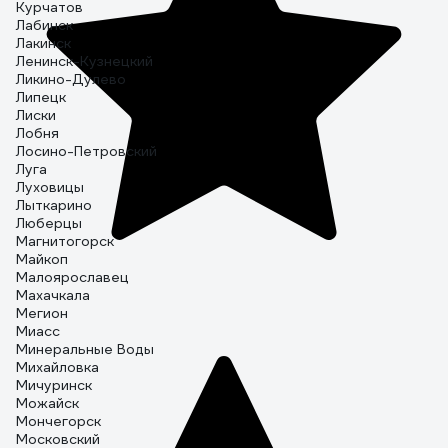
Курчатов
Лабинск
Лакинск
Ленинск-Кузнецкий
Ликино-Дулево
Липецк
Лиски
Лобня
Лосино-Петровский
Луга
Луховицы
Лыткарино
Люберцы
Магнитогорск
Майкоп
Малоярославец
Махачкала
Мегион
Миасс
Минеральные Воды
Михайловка
Мичуринск
Можайск
Мончегорск
Московский