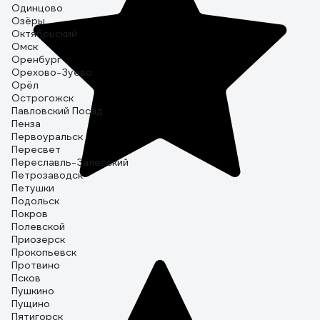
Одинцово
Озёры
Октябрьский
Омск
Оренбург
Орехово-Зуево
Орёл
Острогожск
Павловский Посад
Пенза
Первоуральск
Пересвет
Переславль-Залесский
Петрозаводск
Петушки
Подольск
Покров
Полевской
Приозерск
Прокопьевск
Протвино
Псков
Пушкино
Пущино
Пятигорск