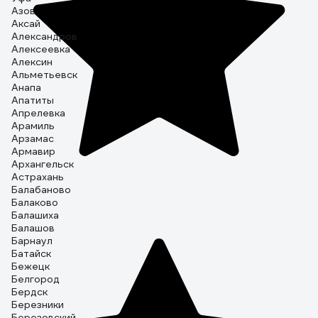
Азов
Аксай
Александров
Алексеевка
Алексин
Альметьевск
Анапа
Апатиты
Апрелевка
Арамиль
Арзамас
Армавир
Архангельск
Астрахань
Балабаново
Балаково
Балашиха
Балашов
Барнаул
Батайск
Бежецк
Белгород
Бердск
Березники
Березовский