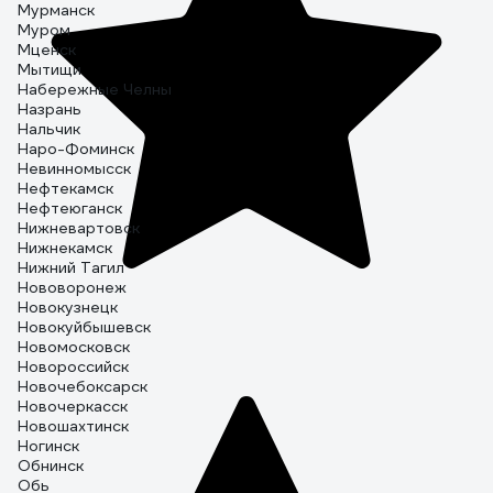
Мурманск
Муром
Мценск
Мытищи
Набережные Челны
Назрань
Нальчик
Наро-Фоминск
Невинномысск
Нефтекамск
Нефтеюганск
Нижневартовск
Нижнекамск
Нижний Тагил
Нововоронеж
Новокузнецк
Новокуйбышевск
Новомосковск
Новороссийск
Новочебоксарск
Новочеркасск
Новошахтинск
Ногинск
Обнинск
Обь