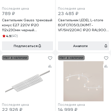
Последняя цена
Последняя цена
789 ₽
23 485 ₽
Светильник Gauss трековый
Светильник LEDEL L-store
конус E27 220V IP20
60/ГСП05/3,0К/MT-
112х230мм черный
VF/SH/220AC IP20 RAL9005
однофазный TR013
LSTORE00016
4.9
(40)
Подписаться
Аналоги
Нет в наличии
Нет в наличии
Последняя цена
Последняя цена
22 926 ₽
14 999 ₽