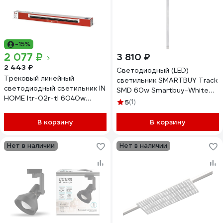
-15%
2 077 ₽
3 810 ₽
2 443 ₽
Светодиодный (LED)
Трековый линейный
светильник SMARTBUY Track
светодиодный светильник IN
SMD 60w Smartbuy-White
HOME ltr-02r-tl 6040w
4000K/IP20 SBL-CTLW1-
5
(1)
60вт, 4000к, 1135мм, 24гр,
60W-4K
белый, серии top-line
В корзину
В корзину
4690612045900
Нет в наличии
Нет в наличии