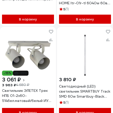
HOME ltr-01r-tl 6040w 60вт,
ST650.436.10, ST001.419.00,
4000к, 1135мм, 120гр, белый,
ST002.419.00,
5
(1)
серии top-line
ST002.429.00
4690612045665
ST2650.430.06
В корзину
В корзину
-15%
-35%
3 061 ₽
3 810 ₽
3 963 ₽
4 680 ₽
Светодиодный (LED)
Светильник ЭЛЕТЕХ Трек
светильник SMARTBUY Track
НПБ 01-2x60-
SMD 60w Smartbuy-Black
514бел.матовый/белый ИУ
4000K/IP20 SBL-CTLBK1-
5
(1)
1005404524
60W-4K
В корзину
В корзину