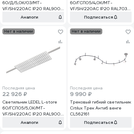
60/Д/5,0К/03/MT-
60/ГСП05/4,0К/MT-
VF/SH/220AC IP20 RAL9005
VF/SH/220AC IP20 RAL7038
LSTORE00024
LSTORE00053
Аналоги
Подписаться
Нет в наличии
Нет в наличии
Последняя цена
Последняя цена
22 926 ₽
9 990 ₽
Светильник LEDEL L-store
Трековый гибкий светильник
60/ГСП05/5,0К/MT-
Citilux Трек Антиб венге
VF/SH/220AC IP20 RAL9005
CL562161
LSTORE00018
Аналоги
Подписаться