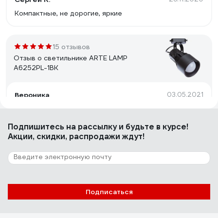
Компактные, не дорогие, яркие
15 отзывов
Отзыв о светильнике ARTE LAMP
A6252PL-1BK
Вероника
03.05.2021
Отличные треки за свою цену. Лампочки использовали
светодиодные плоские 11 Вт, 6 треков вполне
Подпишитесь
на рассылку
и будьте в курсе!
достаточно на рабочую зону готовки
Акции, скидки, распродажи ждут!
103 отзыва
Отзыв о светильнике FERON AL193 E27
50W, 230V, черный 41598
Подписаться
John
25.06.2022