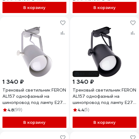
В корзину
В корзину
до -40%
1 340 ₽
1 340 ₽
Трековый светильник FERON
Трековый светильник FERON
AL157 однофазный на
AL157 однофазный на
шинопровод под лампу E27,
шинопровод под лампу E27,
белый 41053
черный 41054
4.8
(99)
4.4
(5)
В корзину
В корзину