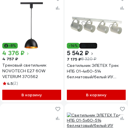
-8%
-14%
-33%
4 376 ₽
5 542 ₽
4 757 ₽
7 175 ₽
8 320 ₽
Трековый светильник
Светильник ЭЛЕТЕХ Трек
NOVOTECH E27 60W
НПБ 01-4x60-514
VETERUM 370562
бел.матовый/белый ИУ
1005404526
4.5
(2)
В корзину
В корзину