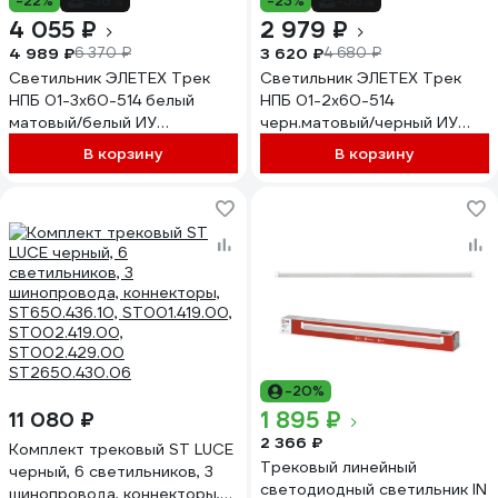
-22%
-36%
-23%
-36%
4 055 ₽
2 979 ₽
4 989 ₽
3 620 ₽
6 370 ₽
4 680 ₽
Светильник ЭЛЕТЕХ Трек
Светильник ЭЛЕТЕХ Трек
НПБ 01-3x60-514 белый
НПБ 01-2x60-514
матовый/белый ИУ
черн.матовый/черный ИУ
1005404525
1005404529
В корзину
В корзину
-20%
1 895 ₽
11 080 ₽
2 366 ₽
Комплект трековый ST LUCE
Трековый линейный
черный, 6 светильников, 3
светодиодный светильник IN
шинопровода, коннекторы,