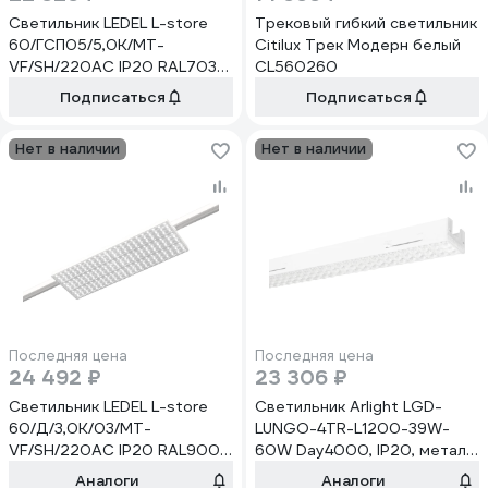
Светильник LEDEL L-store
Трековый гибкий светильник
60/ГСП05/5,0К/MT-
Citilux Трек Модерн белый
VF/SH/220AC IP20 RAL7038
CL560260
LSTORE00054
Подписаться
Подписаться
Нет в наличии
Нет в наличии
Последняя цена
Последняя цена
24 492 ₽
23 306 ₽
Светильник LEDEL L-store
Светильник Arlight LGD-
60/Д/3,0К/03/MT-
LUNGO-4TR-L1200-39W-
VF/SH/220AC IP20 RAL9005
60W Day4000, IP20, металл,
LSTORE00022
1шт 064249
Аналоги
Аналоги