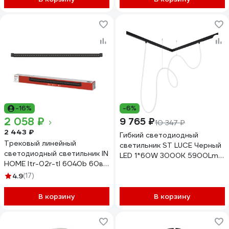
-16%
-6%
2 058 ₽
9 765 ₽
10 347 ₽
2 443 ₽
Гибкий светодиодный
Трековый линейный
светильник ST LUCE Черный
светодиодный светильник IN
LED 1*60W 3000K 5900Lm
HOME ltr-02r-tl 6040b 60вт,
Ra80 360 IP20 L5000xW-
4000к, 1135мм, 24гр, черный,
4.9
(17)
xH- 48 ST684.436.60
серии top-line
4690612045917
В корзину
В корзину