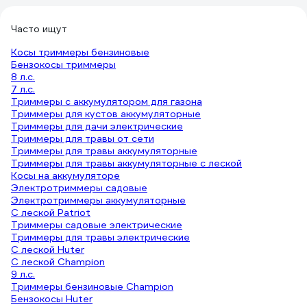
Часто ищут
Косы триммеры бензиновые
Бензокосы триммеры
8 л.с.
7 л.с.
Триммеры с аккумулятором для газона
Триммеры для кустов аккумуляторные
Триммеры для дачи электрические
Триммеры для травы от сети
Триммеры для травы аккумуляторные
Триммеры для травы аккумуляторные с леской
Косы на аккумуляторе
Электротриммеры садовые
Электротриммеры аккумуляторные
С леской Patriot
Триммеры садовые электрические
Триммеры для травы электрические
С леской Huter
С леской Champion
9 л.с.
Триммеры бензиновые Champion
Бензокосы Huter