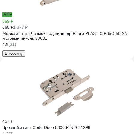
-59%
569 ₽
665 ₽
1 377 ₽
Межкомнатный замок под цилиндр Fuaro PLASTIC P85C-50 SN
матовый никель 33631
4.9
(31)
В корзину
457 ₽
Врезной замок Code Deco 5300-P-NIS 31298
4.7
(3)