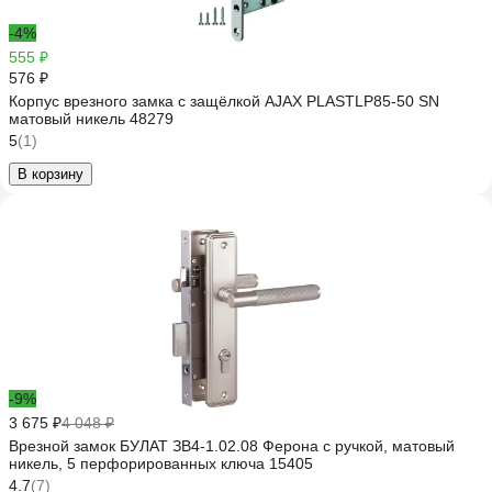
-4%
555 ₽
576 ₽
Корпус врезного замка c защёлкой AJAX PLASTLP85-50 SN
матовый никель 48279
5
(1)
В корзину
-9%
3 675 ₽
4 048 ₽
Врезной замок БУЛАТ ЗВ4-1.02.08 Ферона с ручкой, матовый
никель, 5 перфорированных ключа 15405
4.7
(7)