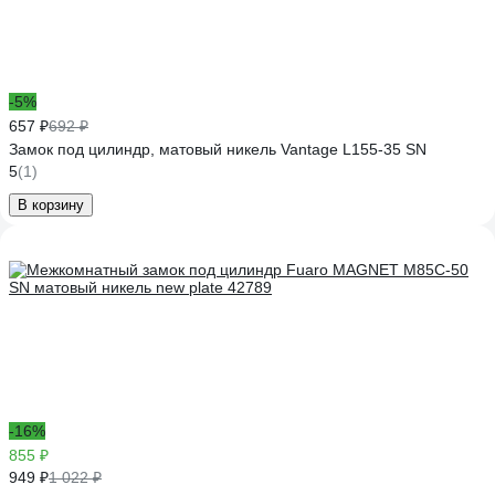
-5%
657 ₽
692 ₽
Замок под цилиндр, матовый никель Vantage L155-35 SN
5
(1)
В корзину
-16%
855 ₽
949 ₽
1 022 ₽