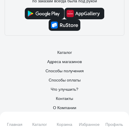
по заказам всегда была под рукой
Каталог
Адреса магазинов
Способы получения
Способы оплаты
Что улучшить?
Контакты
О Компании
Поставщикам
Главная
Каталог
Корзина
Избранное
Профиль
Партнерам