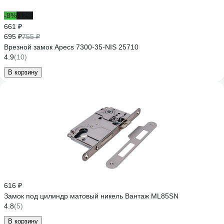
-8%
-12%
661 ₽
695 ₽
755 ₽
Врезной замок Apecs 7300-35-NIS 25710
4.9
(10)
В корзину
616 ₽
Замок под цилиндр матовый никель Вантаж ML85SN
4.8
(5)
В корзину