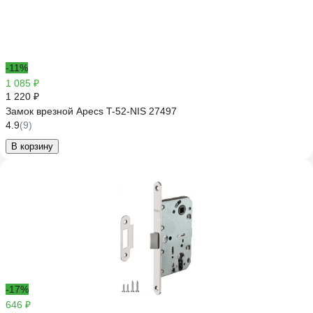
-11%
1 085 ₽
1 220 ₽
Замок врезной Apecs T-52-NIS 27497
4.9
(9)
В корзину
-17%
646 ₽