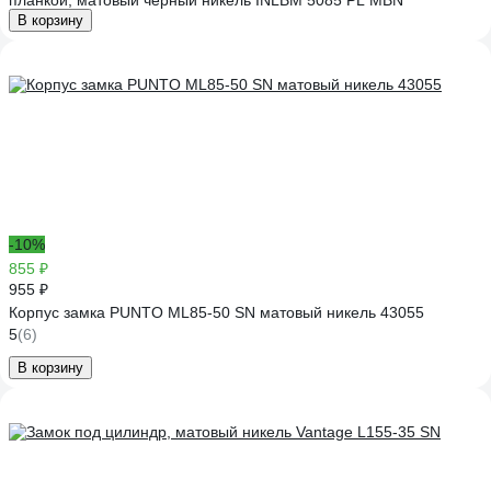
планкой, матовый черный никель INLBM 5085 PL MBN
В корзину
-10%
855 ₽
955 ₽
Корпус замка PUNTO ML85-50 SN матовый никель 43055
5
(6)
В корзину