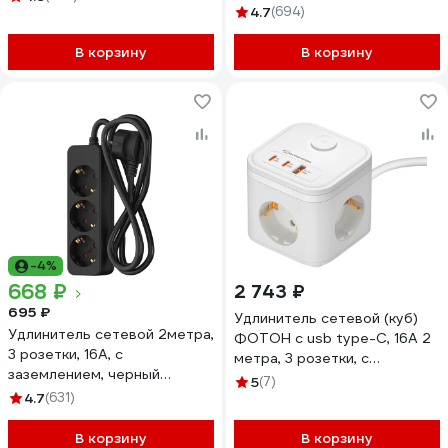
4.7
(694)
В корзину
В корзину
-4%
668 ₽
2 743 ₽
695 ₽
Удлинитель сетевой (куб)
Удлинитель сетевой 2метра,
ФОТОН с usb type-C, 16А 2
3 розетки, 16А, с
метра, 3 розетки, с
заземлением, черный
выключателем, с
5
(7)
ФОТОН 22722
4.7
(631)
заземлением, белый. 26297
В корзину
В корзину