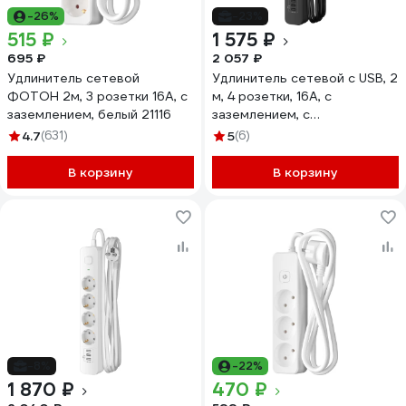
-26%
-23%
515 ₽
1 575 ₽
695 ₽
2 057 ₽
Удлинитель сетевой
Удлинитель сетевой с USB, 2
ФОТОН 2м, 3 розетки 16А, с
м, 4 розетки, 16А, с
заземлением, белый 21116
заземлением, с
выключателем, USB-A, 3,4A,
4.7
(631)
5
(6)
ФОТОН, черный 25725
В корзину
В корзину
-8%
-22%
1 870 ₽
470 ₽