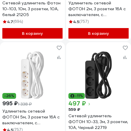
Сетевой удлинитель Фотон
Удлинитель сетевой
10-103, 10м, 3 розетки, 10А,
ФОТОН 2м, 3 розетки 16А с
белый 21205
выключателем, с
заземлением, белый 24751
4.7
(694)
4.5
(757)
В корзину
В корзину
-26%
-11%
497 ₽
995 ₽
1 338 ₽
559 ₽
Удлинитель сетевой
Сетевой удлинитель
ФОТОН 5м, 3 розетки 16А с
ФОТОН 10-33, 3м, 3 розетки,
выключателем, с
10А, Черный 22719
заземлением, белый 24753
4.5
(757)