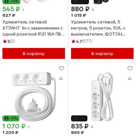
-13%
-13%
545 ₽
880 ₽
627 ₽
1 015 ₽
Удлинитель сетевой
Удлинитель сетевой, 5
АТЛАНТ 1м с заземлением с
метров, 5 розеток, 10А, с
одной розеткой IP21 16А ПВС
выключателем, ФОТОН,
ГОСТ 3х1,5 белый 80122
Черный 22728
5
(5)
4.7
(577)
В корзину
В корзину
-11%
-3%
1 070 ₽
835 ₽
1 205 ₽
865 ₽