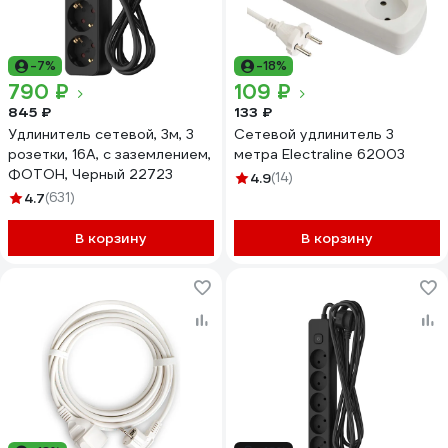
-7%
-18%
790 ₽
109 ₽
845 ₽
133 ₽
Удлинитель сетевой, 3м, 3
Сетевой удлинитель 3
розетки, 16А, с заземлением,
метра Electraline 62003
ФОТОН, Черный 22723
4.9
(14)
4.7
(631)
В корзину
В корзину