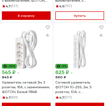
с выключателем, ФОТОН,
выключателем, с
Черный 24750
заземлением, белый 24752
4.7
(577)
4.5
(757)
В корзину
Купить
-36%
-5%
545 ₽
625 ₽
845 ₽
660 ₽
Удлинитель сетевой 3м, 3
Сетевой удлинитель
розетки, 16А, с заземлением,
ФОТОН 10-25S, 2м, 5
ФОТОН, Белый 11848
розеток, 10А, с
выключателем, белый 21117
4.7
(631)
4.7
(577)