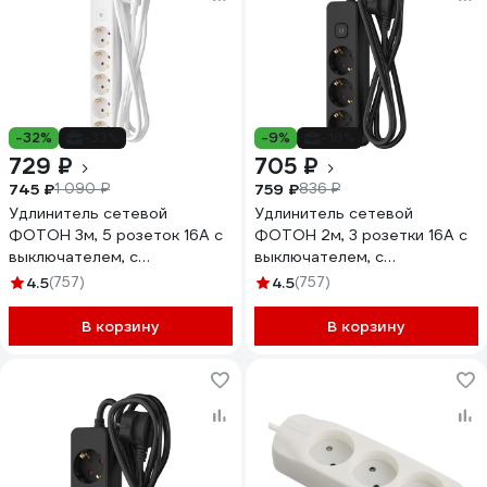
-32%
-33%
-9%
-16%
729 ₽
705 ₽
745 ₽
759 ₽
1 090 ₽
836 ₽
Удлинитель сетевой
Удлинитель сетевой
ФОТОН 3м, 5 розеток 16А с
ФОТОН 2м, 3 розетки 16А с
выключателем, с
выключателем, с
заземлением, Белый 21208
заземлением, черный 24754
4.5
(757)
4.5
(757)
В корзину
В корзину