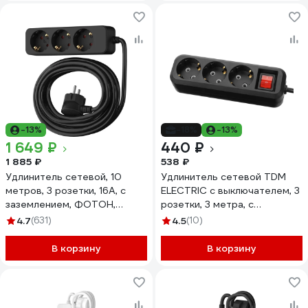
-13%
-18%
-13%
1 649 ₽
440 ₽
1 885 ₽
538 ₽
Удлинитель сетевой, 10
Удлинитель сетевой TDM
метров, 3 розетки, 16А, с
ELECTRIC с выключателем, 3
заземлением, ФОТОН,
розетки, 3 метра, с
Черный 22725
заземлением, 16 А, 3680 Вт,
4.7
(631)
4.5
(10)
черный, SQ1303-1431
В корзину
В корзину