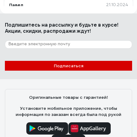
Павел
21.10.2024
Сделан надёжно, провод не дубеет при околонулевых
температурах, разъём закрывается гермокрышкой.
Подпишитесь
на рассылку
и будьте в курсе!
Акции, скидки, распродажи ждут!
13 отзывов
Отзыв об удлинителе Гарнизон EL-NB-G3-
W-2 3р 10А 2м с/з с выкл.
Подписаться
татьяна гуреева
08.12.2020
Хороший
Оригинальные товары с гарантией!
Установите мобильное приложение, чтобы
информация по заказам всегда была под рукой