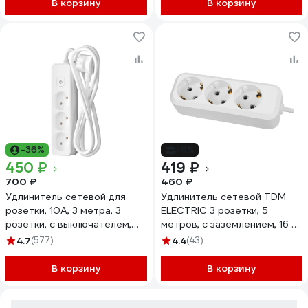
В корзину
В корзину
-36%
-9%
450 ₽
419 ₽
700 ₽
460 ₽
Удлинитель сетевой для
Удлинитель сетевой TDM
розетки, 10А, 3 метра, 3
ELECTRIC 3 розетки, 5
розетки, с выключателем,
метров, с заземлением, 16 А,
ФОТОН, Белый 24746
3500 Вт, белый, SQ1303-
4.7
(577)
4.4
(43)
1402
В корзину
В корзину