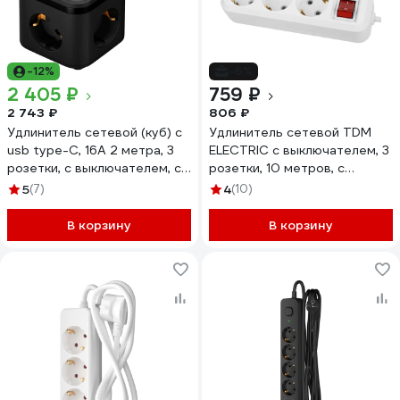
-12%
-6%
2 405 ₽
759 ₽
2 743 ₽
806 ₽
Удлинитель сетевой (куб) с
Удлинитель сетевой TDM
usb type-C, 16А 2 метра, 3
ELECTRIC с выключателем, 3
розетки, с выключателем, с
розетки, 10 метров, с
заземлением, ФОТОН,
заземлением, 16 А, 3680 Вт,
5
(7)
4
(10)
черный 26298
белый, SQ1303-1424
В корзину
В корзину