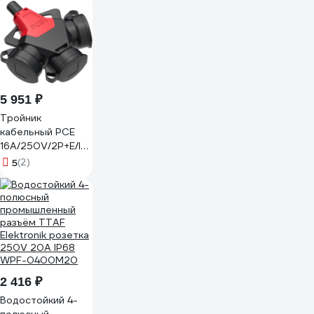
5 951 ₽
Тройник
кабельный PCE
16A/250V/2P+E/IP54
с резиновым
5
(2)
корпусом 253711-
sr
2 416 ₽
Водостойкий 4-