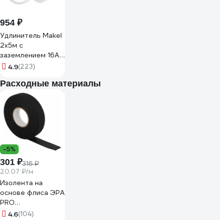
954 ₽
Удлинитель Makel
2х5м с
заземлением 16А
IP20 MGP114
4.9
(223)
Расходные материалы
-5%
301 ₽
316 ₽
20.07 ₽/м
Изолента на
основе флиса ЭРА
PRO
PROFLEEC1915 19
4.6
(104)