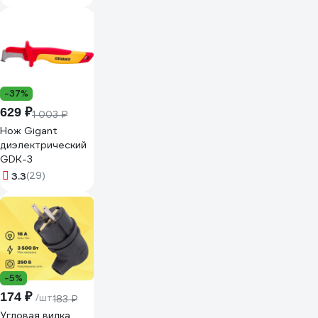
мм, 15 м, 0,3 мм,
черная Б0057181
-37%
629 ₽
1 003 ₽
Нож Gigant
диэлектрический
GDK-3
3.3
(29)
-5%
174 ₽
/шт
183 ₽
Угловая вилка