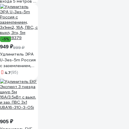
входа 5 метров с
выключателем
720-0205-202
-5%
949 ₽
999 ₽
Удлинитель ЭРА
U-3es-5m Россия
с заземлением,
3x1мм2, 16A, ПВС, с
4.7
(95)
выкл, 3гн, 5м
Б0028379
905 ₽