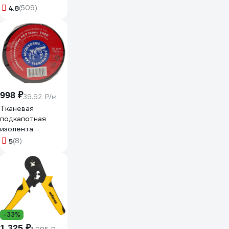
провода пластик
4.8
(509)
Б0047877
998 ₽
39.92 ₽/м
Тканевая
подкапотная
изолента
Terminator Izt
5
(8)
1925 fabric, 19мм х
25м, толщина
0,25мм 2000832
-33%
1 325 ₽