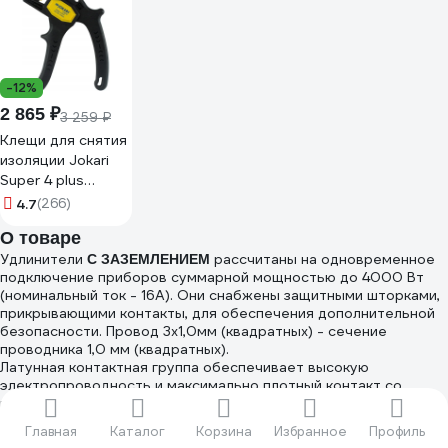
-12%
2 865 ₽
3 259 ₽
Клещи для снятия
изоляции Jokari
Super 4 plus
20050
4.7
(266)
О товаре
Удлинители
рассчитаны на одновременное
C ЗАЗЕМЛЕНИЕМ
подключение приборов суммарной мощностью до 4000 Вт
(номинальный ток - 16А). Они снабжены защитными шторками,
прикрывающими контакты, для обеспечения дополнительной
безопасности. Провод 3х1,0мм (квадратных) - сечение
проводника 1,0 мм (квадратных).
Латунная контактная группа обеспечивает высокую
электропроводность и максимально плотный контакт со
штырями вилки подключаемых приборов. Корпус изготовлен
из
. Все
термоустойчивого и ударопрочного ABS-пластика
Главная
Каталог
Корзина
Избранное
Профиль
удлинители ФОТОН предназначены для подключения к