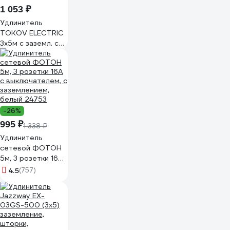
1 053 ₽
Удлинитель
TOKOV ELECTRIC
3x5м с заземл. с
выкл. 16а 3x1 TKE-
C01-BU3-5-1-ZV
-26%
995 ₽
1 338 ₽
Удлинитель
сетевой ФОТОН
5м, 3 розетки 16А
с выключателем, с
4.5
(757)
заземлением,
белый 24753