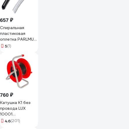
657 ₽
Спиральная
пластиковая
оплетка PARLMU
SWB 8-1,
5
(1)
полиэтилен,
размер 8, бухта
10.5 m, цвет
черный
PR4100300
760 ₽
Катушка K1 без
провода LUX
10001
4606400608530
4.6
(201)