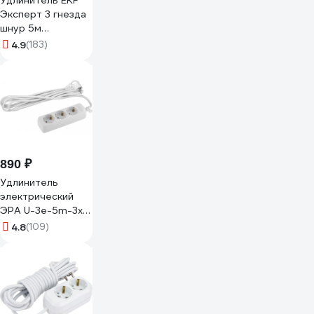
Удлинитель EKF
Эксперт 3 гнезда
шнур 5м
16А/3.5кВт с выкл.
4.9
(183)
и заз. ПВС 3х1
UBA16-310-3-05i
890 ₽
Удлинитель
электрический
ЭРА U-3e-5m-3x1
с заземлением 3
4.8
(109)
розетки 5м ПВС
3x1мм2 16А
Б0028371