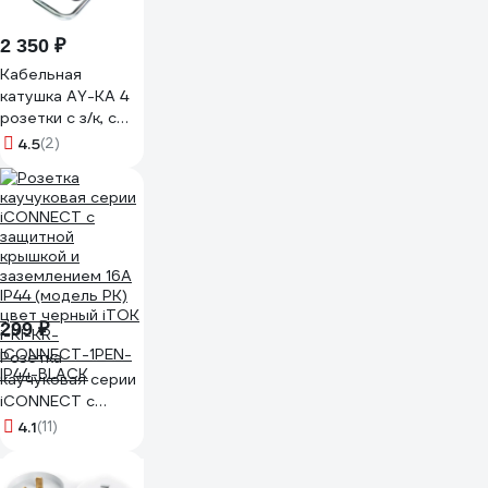
2 350 ₽
Кабельная
катушка AY-KA 4
розетки с з/к, с
термозащитой
4.5
(2)
5910000
299 ₽
Розетка
каучуковая серии
iCONNECT с
защитной
4.1
(11)
крышкой и
заземлением 16А