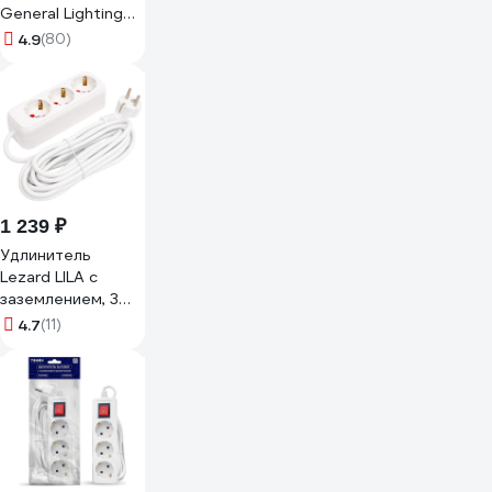
General Lighting
Systems 3
4.9
(80)
розетки, с
заземлением и
выключателем, 5
метров, 16А,
3500Вт, Белый
GES-16-3x100-3-
5m-S 470008
1 239 ₽
Удлинитель
Lezard LILA с
заземлением, 3
входа, 5 метров
4.7
(11)
720-0305-301