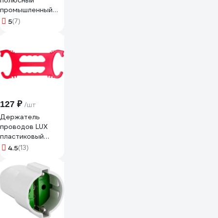
полюсный
промышленный
разъём TTAF
5
(7)
Elektronik розетка
250V 20A IP68
WPF-0400M20
127 ₽
/шт
Держатель
проводов LUX
пластиковый
4606400606857
4.5
(13)