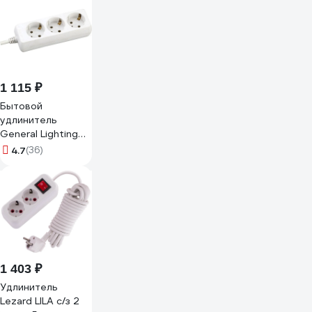
3x1мм2, 5м, серия
home (у16а-002),
белый 49355
1 115 ₽
Бытовой
удлинитель
General Lighting
Systems 3
4.7
(36)
розетки, с
заземлением, без
выключателя, 5
метров, 16А,
3500Вт, Белый
GES-16-3x100-3-
5m 470007
1 403 ₽
Удлинитель
Lezard LILA с/з 2