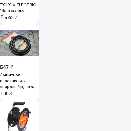
TOKOV ELECTRIC
16а с заземл.
каучук TKE-C05-
4.9
(40)
KVU-Z
547 ₽
Защитная
пластиковая
спираль Урдюга
d25мм черная
5
(5)
пакет 2м
URСП25Ч02