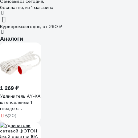
Самовывоз:
сегодня,
бесплатно
, из 1 магазина
Курьером:
сегодня,
от 290 ₽
Аналоги
1 269 ₽
Удлинитель AY-KA
штепсельный 1
гнездо с
заземлением, 5м.
5
(20)
7711705