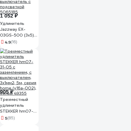
1 052 ₽
Удлинитель
Jazzway EX-
03GS-500 (3x5)
заземление,
4.9
(16)
шторки,
выключатель с
подсветкой
5065185
905 ₽
Трехместный
удлинитель
STEKKER hm07-
31-05 с
5
(85)
заземлением, с
выключателем,