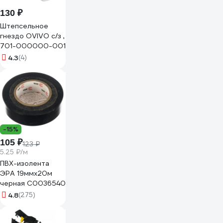
130 ₽
Штепсельное
гнездо OVIVO с/з ,
701-000000-001
4.3
(4)
-15%
105 ₽
123 ₽
5.25 ₽/м
ПВХ-изолента
ЭРА 19ммх20м
черная C0036540
4.8
(275)