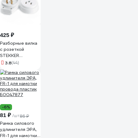
IP44 (модель РК)
цвет черный iTOK
i-KI-KR-
ICONNECT-1PEN-
IP44-BLACK
425 ₽
Разборные вилка
с розеткой
STEKKER
открытой
3.8
(44)
установки для
плит с
заземлением, 32А,
белый PPG32-52-
20 39469
-6%
81 ₽
/шт
86 ₽
Рамка силового
удлинителя ЭРА,
FR-1 для намотки