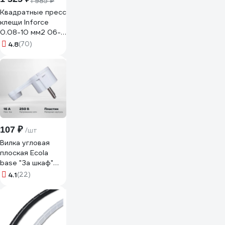
1 985 ₽
Квадратные пресс
клещи Inforce
0.08-10 мм2 06-
19-10
4.8
(70)
107 ₽
/шт
Вилка угловая
плоская Ecola
base "За шкаф"
Белая с
4.1
(22)
заземлением 16А
250V AEPL1WEAY