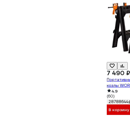
7 490 
Портативн
козлы WO
4.9
(60)
28788644
В корзину