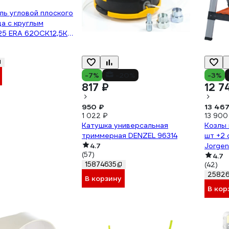
ь угловой плоского
а с круглым
25 ERA 620СК12,5КП
-7%
-20%
-3%
817 ₽
12 7
950 ₽
13 467
1 022 ₽
13 900
Катушка универсальная
Козлы
триммерная DENZEL 96314
шт +2 
4.7
Jorge
(57)
4.7
15874635
(42)
25826
В корзину
В кор