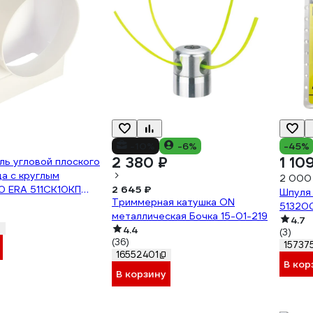
-10%
-6%
-45%
2 380 ₽
1 10
ь угловой плоского
а с круглым
2 000
0 ERA 511СК10КП
2 645 ₽
Шпуля 
Триммерная катушка ON
51320
металлическая Бочка 15-01-219
4.7
4.4
(3)
(36)
15737
16552401
В кор
В корзину