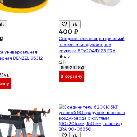
400 ₽
₽
Соединитель эксцентриковый
плоского воздуховода с
круглым 60х204/D125 ERA
ка универсальная
620СП12,5КП 210-045
4.7
ерная DENZEL 96312
(21)
15692928
634
В корзину
зину