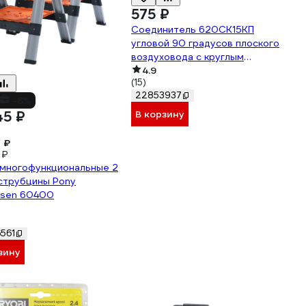
575 ₽
Соединитель 620СК15КП
угловой 90 градусов плоского
воздуховода с круглым
(60x204 мм; 150 мм; пластик)
4.9
(15)
ERA 90-06850
22853937
-8%
В корзину
45 ₽
 ₽
 ₽
 многофункциональные 2
струбцины Pony
nsen 60400
561
зину