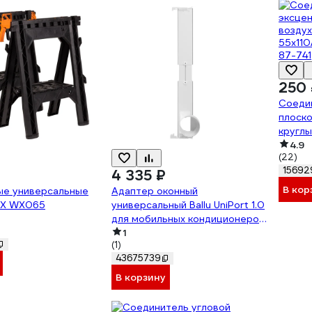
250 
Соеди
плоско
круглы
511СП1
4.9
(22)
15692
₽
4 335 ₽
В кор
ые универсальные
Адаптер оконный
RX WX065
универсальный Ballu UniPort 1.0
для мобильных кондиционеров
НС-1715505
1
(1)
43675739
В корзину