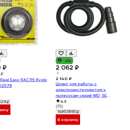
-4%
9 ₽
2 062 ₽
 ₽
2 140 ₽
Reel Easy RAC115 Ryobi
Шланг для работы с
02578
электроинструментом к
пылесосам серий WD; SE
Karcher 2.863-112.0
4.3
529
(75)
зину
14953895
В корзину