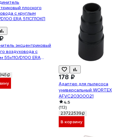
₽
нитель эксцентриковый
го воздуховода с
м 55х110/D100 ERA
0КП 87-741
945
178 ₽
зину
Адаптер для пылесоса
универсальный WORTEX
AFVC20300021
4.5
(113)
23722539
В корзину