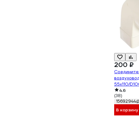
200 ₽
Соединител
воздуховод
55х110/D10
87-743
4.6
(38)
15692944
В корзину