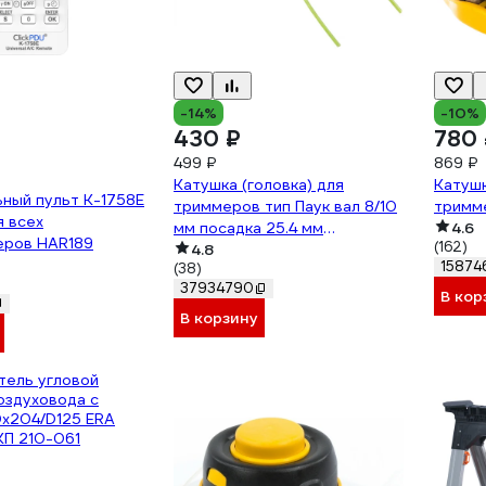
-14%
-10%
430 ₽
780 
499 ₽
869 ₽
Катушка (головка) для
Катуш
ный пульт K-1758E
триммеров тип Паук вал 8/10
тримм
я всех
мм посадка 25.4 мм
4.6
еров HAR189
(162)
универсальная Diamond
4.8
15874
(38)
Industrial DIDTRKAT32
37934790
В кор
В корзину