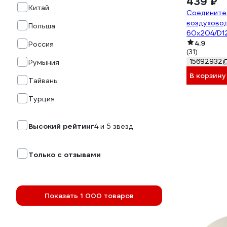
439 ₽
Китай
Соединител
воздуховод
Польша
60х204/D1
210-061
4.9
Россия
(31)
15692932
Румыния
В корзину
Тайвань
Турция
Высокий рейтинг
4 и 5 звезд
Только с отзывами
Показать 1 000 товаров