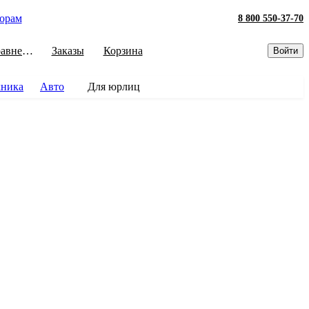
орам
8 800 550-37-70
Сравнение
Заказы
Корзина
Войти
хника
Авто
Для юрлиц