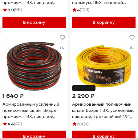
премиум, ПВХ, пищевой,
премиум, ПВХ, пищевой,
трехслойный, 3/4", 50 м,
трехслойный, 3/4", 25 м
3.9
(99)
4
(103)
жёлтый 73/7/2/5
73/7/2/7
В корзину
В корзину
до -4%
1 640 ₽
2 290 ₽
Армированный усиленный
Армированный поливочный
поливочный шланг Вихрь
шланг Вихрь ПВХ, усиленный,
премиум, ПВХ, пищевой,
пищевой, трехслойный 1/2",
трехслойный, 1/2", 25 м
50 м, жёлтый 73/7/2/33
4.4
(40)
3.2
(5)
73/7/2/10
В корзину
В корзину