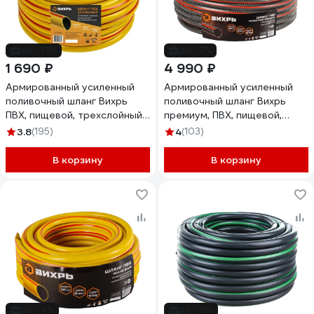
до -13%
до -7%
1 690 ₽
4 990 ₽
Армированный усиленный
Армированный усиленный
поливочный шланг Вихрь
поливочный шланг Вихрь
ПВХ, пищевой, трехслойный,
премиум, ПВХ, пищевой,
3/4", 25 м, жёлтый 73/7/2/4
трехслойный, 3/4", 50 м
3.8
(195)
4
(103)
73/7/2/8
В корзину
В корзину
до -4%
до -11%