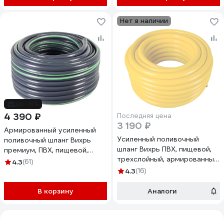
Нет в наличии
до -6%
4 390 ₽
Последняя цена
3 190 ₽
Армированный усиленный
Усиленный поливочный
поливочный шланг Вихрь
шланг Вихрь ПВХ, пищевой,
премиум, ПВХ, пищевой,
трехслойный, армированный,
четырехслойный, 3/4", 25 м
4.3
(61)
1", 25 м, жёлтый 73/7/2/34
73/7/2/11
4.3
(16)
В корзину
Аналоги