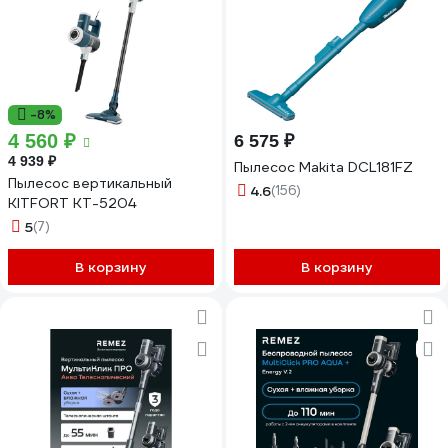
-8%
4 560 ₽
6 575 ₽
4 939 ₽
Пылесос Makita DCL181FZ
Пылесос вертикальный
4.6
(156)
KITFORT КТ-5204
5
(7)
В корзину
В корзину