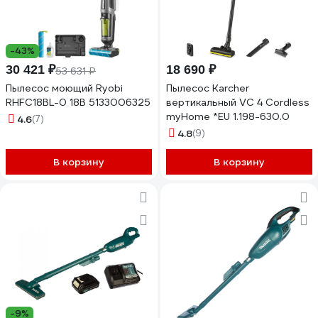
-43%
30 421 ₽
18 690 ₽
53 631 ₽
Пылесос моющий Ryobi
Пылесос Karcher
RHFC18BL-0 18В 5133006325
вертикальный VC 4 Cordless
myHome *EU 1.198-630.0
4.6
(7)
4.8
(9)
В корзину
В корзину
-9%