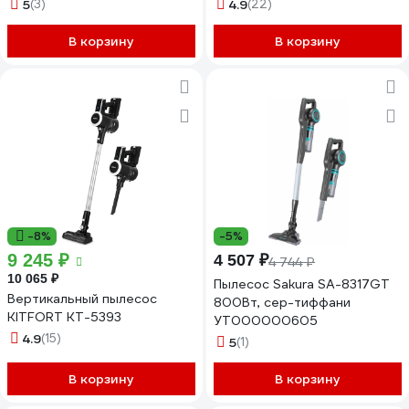
RMVC-533 Remez
5
(3)
4.9
(22)
ЦБ-00000584
В корзину
В корзину
-8%
-5%
9 245 ₽
4 507 ₽
4 744 ₽
10 065 ₽
Пылесос Sakura SA-8317GT
Вертикальный пылесос
800Вт, сер-тиффани
KITFORT КТ-5393
УТ000000605
4.9
(15)
5
(1)
В корзину
В корзину