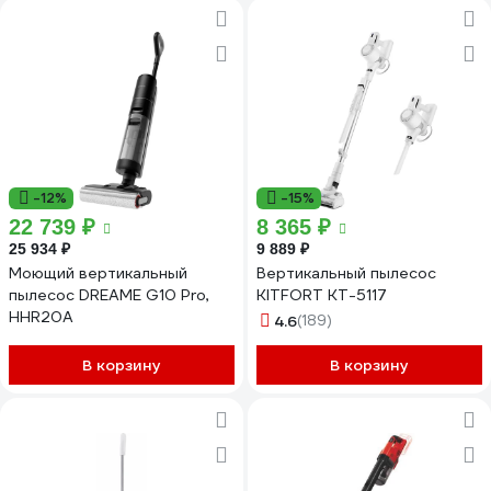
-12%
-15%
22 739 ₽
8 365 ₽
25 934 ₽
9 889 ₽
Моющий вертикальный
Вертикальный пылесос
пылесос DREAME G10 Pro,
KITFORT КТ-5117
HHR20A
4.6
(189)
В корзину
В корзину