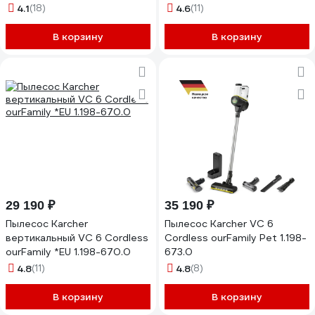
1.6–1.9 кг, трубка, насадки в
4.1
(18)
4.6
(11)
ассортименте, коробка
DCL286FZ
В корзину
В корзину
29 190 ₽
35 190 ₽
Пылесос Karcher
Пылесос Karcher VC 6
вертикальный VC 6 Cordless
Cordless ourFamily Pet 1.198-
ourFamily *EU 1.198-670.0
673.0
4.8
(11)
4.8
(8)
В корзину
В корзину