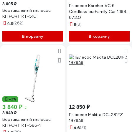
3 005 ₽
Пылесос Karcher VC 6
Вертикальный пылесос
Cordless ourFamily Car 1.198-
KITFORT КТ-510
672.0
4.9
(262)
5
(8)
В корзину
В корзину
-3%
3 840 ₽
12 850 ₽
3 949 ₽
Пылесос Makita DCL281FZ
Вертикальный пылесос
197949
KITFORT КТ-586-1
4.6
(71)