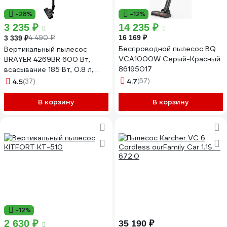
-28%
-12%
3 235 ₽
14 235 ₽
4 490 ₽
16 169 ₽
3 339 ₽
Беспроводной пылесос BQ
Вертикальный пылесос
VCA1000W Серый-Красный
BRAYER 4269BR 600 Вт,
86195017
всасывание 185 Вт, 0.8 л,
универсальная щётка, шнура
4.7
(57)
4.5
(37)
8 м BR4269
В корзину
В корзину
-12%
2 630 ₽
35 190 ₽