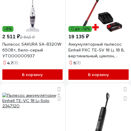
-5%
до -12%
2 511 ₽
19 135 ₽
2 643 ₽
Пылесос SAKURA SA-8320W
Аккумуляторный пылесос
650Вт, бело-серый
Einhell PXC TE-SV 18 Li, 18 В,
УТ000000937
вертикальный, циклон,
подсветка+1 акк., 4 А*ч+ЗУ
4.7
(3)
5
(3)
2347180SET4
В корзину
В корзину