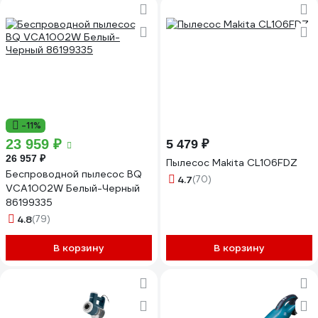
-11%
23 959 ₽
5 479 ₽
26 957 ₽
Пылесос Makita CL106FDZ
Беспроводной пылесос BQ
4.7
(70)
VCA1002W Белый-Черный
86199335
4.8
(79)
В корзину
В корзину