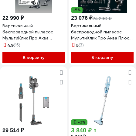
-5%
22 990 ₽
23 076 ₽
24 290 ₽
Вертикальный
Вертикальный
беспроводной пылесос
беспроводной пылесос
МультиКлик Про Аква
МультиКлик Про Аква Плюс
Телескопик RMVC-534
Энерджи Remez RMVC-545
4.9
(15)
5
(3)
Remez ЦБ-00000585
ЦБ-00000639
В корзину
В корзину
-3%
3 840 ₽
29 514 ₽