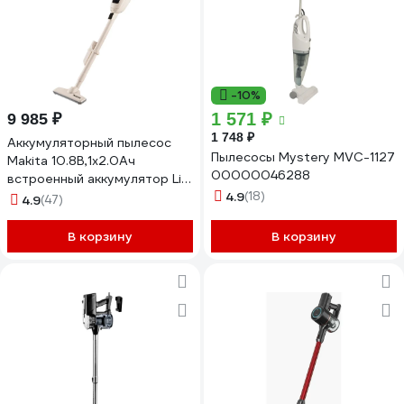
-10%
1 571 ₽
9 985 ₽
1 748 ₽
Аккумуляторный пылесос
Пылесосы Mystery MVC-1127
Makita 10.8В,1x2.0Ач
00000046288
встроенный аккумулятор Li-
ion,1.4 m3\м, 5 кПа,0.5л,1.3кг,
4.9
(18)
4.9
(47)
блок CL114FDWI
В корзину
В корзину