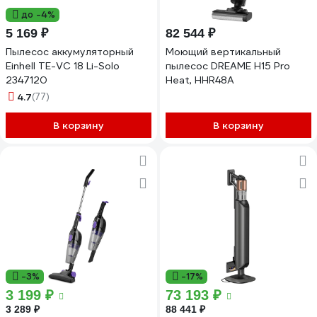
до -4%
5 169 ₽
82 544 ₽
Пылесос аккумуляторный
Моющий вертикальный
Einhell TE-VC 18 Li-Solo
пылесос DREAME H15 Pro
2347120
Heat, HHR48A
4.7
(77)
В корзину
В корзину
-3%
-17%
3 199 ₽
73 193 ₽
3 289 ₽
88 441 ₽