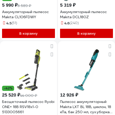
5 990 ₽
5 319 ₽
6 589 ₽
Аккумуляторный пылесос
Аккумуляторный пылесос
Makita CL106FDWY
Makita DCL180Z
4.5
(51)
4.6
(240)
В корзину
В корзину
-42%
25 520 ₽
12 926 ₽
44 000 ₽
Бесщеточный пылесос Ryobi
Пылесос аккумуляторный
ONE+ 18В RSV18x1-0
Makita LXT BL 18В, циклон, 18
5133005661
кПа, бак 250 мл, сух.уборка,