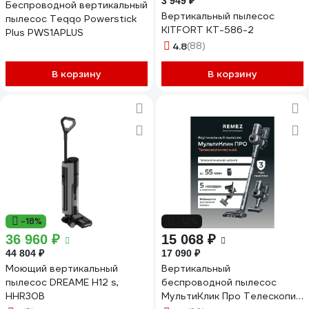
3 949 ₽
Беспроводной вертикальный
Вертикальный пылесос
пылесос Teqqo Powerstick
KITFORT КТ-586-2
Plus PWS1APLUS
4.8
(88)
В корзину
В корзину
-18%
-12%
36 960 ₽
15 068 ₽
44 804 ₽
17 090 ₽
Моющий вертикальный
Вертикальный
пылесос DREAME H12 s,
беспроводной пылесос
HHR30B
МультиКлик Про Телескопик