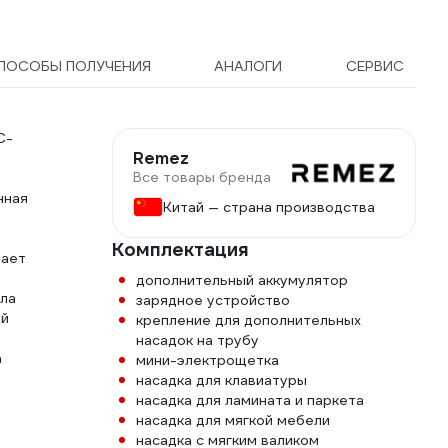
Remez ЦБ-00000600
ПОСОБЫ ПОЛУЧЕНИЯ
АНАЛОГИ
СЕРВИС
C-
Remez
Все товары бренда
нная
Китай — страна производства
Комплектация
вает
дополнительный аккумулятор
ила
зарядное устройство
ый
крепление для дополнительных
насадок на трубу
а
мини-электрощетка
насадка для клавиатуры
насадка для ламината и паркета
насадка для мягкой мебели
насадка с мягким валиком