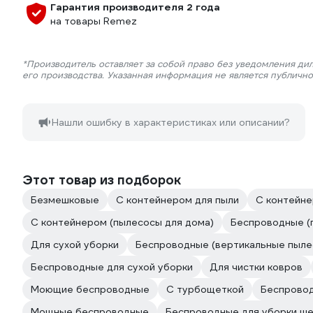
Гарантия производителя 2 года
на товары Remez
*Производитель оставляет за собой право без уведомления ди
его производства. Указанная информация не является публичн
Нашли ошибку в характеристиках или описании?
Этот товар из подборок
Безмешковые
С контейнером для пыли
С контейне
С контейнером (пылесосы для дома)
Беспроводные (
Для сухой уборки
Беспроводные (вертикальные пыле
Беспроводные для сухой уборки
Для чистки ковров
Моющие беспроводные
С турбощеткой
Беспровод
Мощные беспроводные
Беспроводные для уборки ш