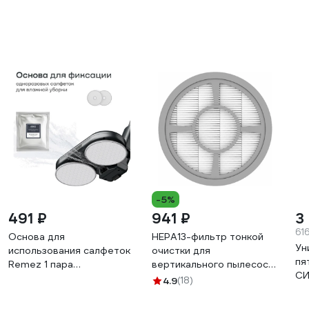
-5%
491 ₽
941 ₽
3
61
Основа для
HEPA13-фильтр тонкой
Ун
использования салфеток
очистки для
пя
Remez 1 пара
вертикального пылесоса
СИ
ЦБ-00001352
МультиКлик Про Remez
4.9
(18)
Ca
ЦБ-00000626
ра