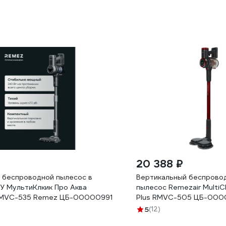
20 388 ₽
 беспроводной пылесос в
Вертикальный беспрово
ЗУ МультиКлкик Про Аква
пылесос Remezair MultiCl
RMVC-535 Remez ЦБ-00000991
Plus RMVС-505 ЦБ-000
5
(12)