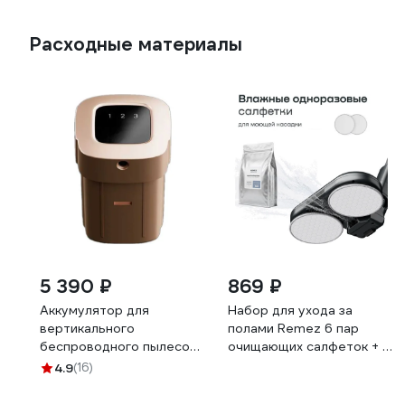
Расходные материалы
5 390 ₽
869 ₽
Аккумулятор для
Набор для ухода за
вертикального
полами Remez 6 пар
беспроводного пылесоса
очищающих салфеток + 6
МультиКлик Про
пар дезинфицирующих
4.9
(16)
Телескопик RMVC-533/
салфеток, EC-KitWD12
RMVC-534 Remez
ЦБ-00001332