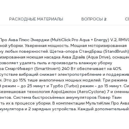
РАСХОДНЫЕ МАТЕРИАЛЫ
ВОПРОСЫ
2
С
 Аква Плюс Энерджи (MultiClick Pro Aqua + Energy) V.2, RMV
ажной уборки. Уверенная мощность. Мощная моторизированная
тку любых поверхностей. Щетка-опора СтандБраш (StandBrush)
зированная моющая насадка Аква Драйв (Aqua Drive), оснаще
озволяет удалять пыль и производить влажную уборку
 СмартИнверт (SmartInvert) 240 Вт обеспечивает на 40%
сутствие вибраций снижает электропотребление и поддержи
ти. Это до 15% тише аналогичных мощных моделей. Три режима
 режим – до 25 минут и Турбо (Turbo) режим - до 15 минут. С
Безмешковая технология АэроЦиклон (AeroCyclone) 7 и сменн
ентов. Система быстросъёмных аккумуляторов Повер Твин
ять их в процессе уборки. В комплектации МультиКлик Про Акв
 аккумулятора и 2 зарядных устройства. Каждый дополнительный