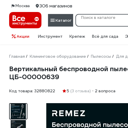
306 магазинов
Москва
Каталог
Акции
Инструмент
Крепеж
Всё для сада
Э
Главная
Клининговое оборудование
Пылесосы
Для 
/
/
/
Вертикальный беспроводной пыл
ЦБ-00000639
Код товара:
32880822
5
(3 отзыва)
2 вопроса