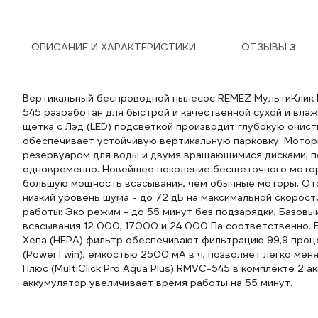
ЦБ-00000601
ОПИСАНИЕ И ХАРАКТЕРИСТИКИ
ОТЗЫВЫ
3
Вертикальный беспроводной пылесос REMEZ МультиКлик Про
545 разработан для быстрой и качественной сухой и вл
щетка с Лэд (LED) подсветкой производит глубокую очис
обеспечивает устойчивую вертикальную парковку. Мотори
резервуаром для воды и двумя вращающимися дисками, п
одновременно. Новейшее поколение бесщеточного мотора
большую мощность всасывания, чем обычные моторы. От
низкий уровень шума - до 72 дБ на максимальной скорос
работы: Эко режим - до 55 минут без подзарядки, Базовый
всасывания 12 000, 17000 и 24 000 Пa соответственно. 
Хепа (HEPA) фильтр обеспечивают фильтрацию 99,9 проц
(PowerTwin), емкостью 2500 мА в ч, позволяет легко мен
Плюс (MultiClick Pro Aqua Plus) RMVC-545 в комплекте 2
аккумулятор увеличивает время работы на 55 минут.