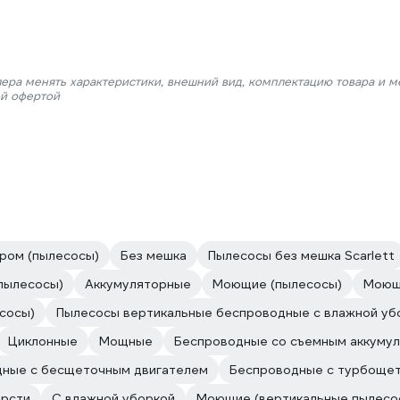
лера менять характеристики, внешний вид, комплектацию товара и м
ой офертой
ром (пылесосы)
Без мешка
Пылесосы без мешка Scarlett
пылесосы)
Аккумуляторные
Моющие (пылесосы)
Моющ
сосы)
Пылесосы вертикальные беспроводные с влажной уб
Циклонные
Мощные
Беспроводные со съемным аккуму
ные с бесщеточным двигателем
Беспроводные с турбоще
ерсти
С влажной уборкой
Моющие (вертикальные пылесо