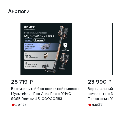
Аналоги
26 719 ₽
23 990 ₽
Вертикальный беспроводной пылесос
Вертикальный
МультиКлик Про Аква Плюс RMVC-
комплекте с 
505B Remez ЦБ-00000583
Телескопик 
4.5
(13)
4.9
(23)