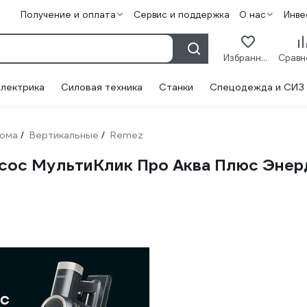
Получение и оплата
Сервис и поддержка
О нас
Инве
Избранное
лектрика
Силовая техника
Станки
Спецодежда и СИЗ
дома
Вертикальные
Remez
/
/
есос МультиКлик Про Аква Плюс Эне