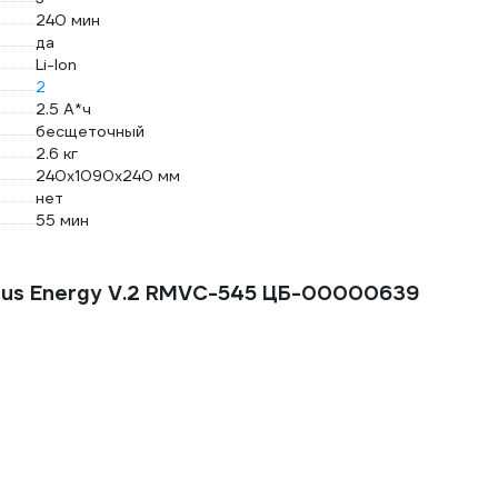
240 мин
да
Li-lon
2
2.5 А*ч
бесщеточный
2.6 кг
240х1090х240 мм
нет
55 мин
Plus Energy V.2 RMVC-545 ЦБ-00000639