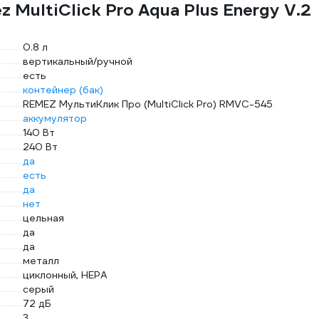
MultiClick Pro Aqua Plus Energy V.2
0.8 л
вертикальный/ручной
есть
контейнер (бак)
REMEZ МультиКлик Про (MultiClick Pro) RMVC-545
аккумулятор
140 Вт
240 Вт
да
есть
да
нет
цельная
да
да
металл
циклонный, HEPA
серый
72 дБ
3