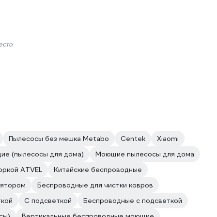
есто
Пылесосы без мешка Metabo
Centek
Xiaomi
ие (пылесосы для дома)
Моющие пылесосы для дома
оркой ATVEL
Китайские беспроводные
лятором
Беспроводные для чистки ковров
ткой
С подсветкой
Беспроводные с подсветкой
сы)
Вертикальные беспроводные моющие