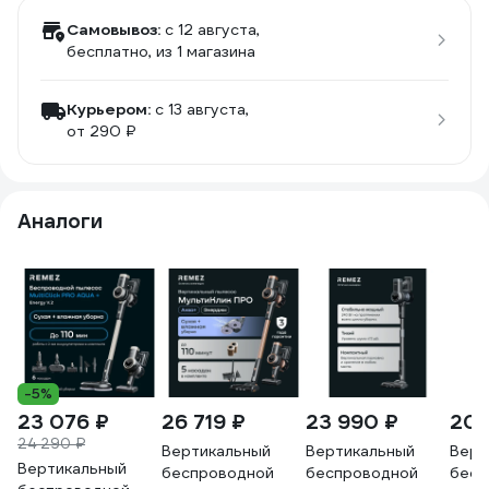
Самовывоз:
c 12 августа,
бесплатно
, из 1 магазина
Курьером:
c 13 августа,
от 290 ₽
Аналоги
-5%
23 076 ₽
26 719 ₽
23 990 ₽
20 
24 290 ₽
Вертикальный
Вертикальный
Верт
Вертикальный
беспроводной
беспроводной
бесп