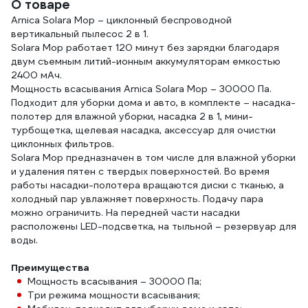
О товаре
Arnica Solara Mop – циклонный беспроводной
вертикальный пылесос 2 в 1.
Solara Mop работает 120 минут без зарядки благодаря
двум съемным литий-ионным аккумуляторам емкостью
2400 мАч.
Мощность всасывания Arnica Solara Mop – 30000 Па.
Подходит для уборки дома и авто, в комплекте – насадка-
полотер для влажной уборки, насадка 2 в 1, мини-
турбощетка, щелевая насадка, аксессуар для очистки
циклонных фильтров.
Solara Mop предназначен в том числе для влажной уборки
и удаления пятен с твердых поверхностей. Во время
работы насадки-полотера вращаются диски с тканью, а
холодный пар увлажняет поверхность. Подачу пара
можно ограничить. На передней части насадки
расположены LED-подсветка, на тыльной – резервуар для
воды.
Преимущества
Мощность всасывания – 30000 Па;
Три режима мощности всасывания;