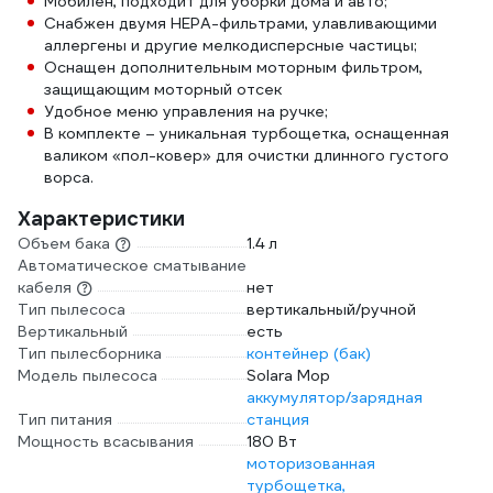
Мобилен, подходит для уборки дома и авто;
Снабжен двумя HEPA-фильтрами, улавливающими
аллергены и другие мелкодисперсные частицы;
Оснащен дополнительным моторным фильтром,
защищающим моторный отсек
Удобное меню управления на ручке;
В комплекте – уникальная турбощетка, оснащенная
валиком «пол-ковер» для очистки длинного густого
ворса.
Характеристики
Объем бака
1.4 л
Автоматическое сматывание
кабеля
нет
Тип пылесоса
вертикальный/ручной
Вертикальный
есть
Тип пылесборника
контейнер (бак)
Модель пылесоса
Solara Mop
аккумулятор/зарядная
Тип питания
станция
Мощность всасывания
180 Вт
моторизованная
турбощетка,