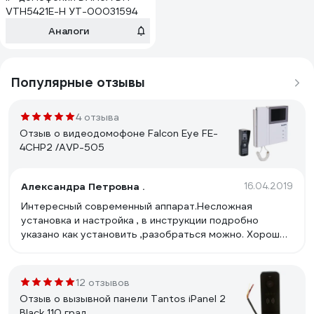
VTH5421E-H УТ-00031594
Аналоги
Популярные отзывы
4 отзыва
Отзыв о видеодомофоне Falcon Eye FE-
4CHP2 /AVP-505
Александра Петровна .
16.04.2019
Интересный современный аппарат.Несложная
установка и настройка , в инструкции подробно
указано как установить ,разобраться можно. Хорошее
цветное качество изображения ,резкое . Звонок
громкий . Вызывную панель установили на лестнице
-слышен на весь подъезд и звонок и разговор .
12 отзывов
Отзыв о вызывной панели Tantos iPanel 2
Black 110 град.