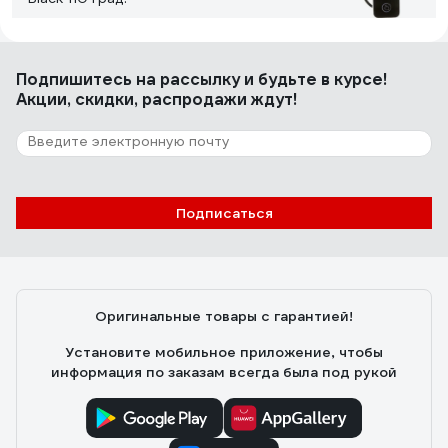
Лилия К.
03.03.2021
Подпишитесь
на рассылку
и будьте в курсе!
Качество изображения, красивый вид
Акции, скидки, распродажи ждут!
7 отзывов
Отзыв о видеопанели Activision AVP-506
PAL темно-серая
Подписаться
Лоушкин Дмитрий
24.04.2020
Сделаны лучше штатных
Оригинальные товары с гарантией!
Установите мобильное приложение, чтобы
информация по заказам всегда была под рукой