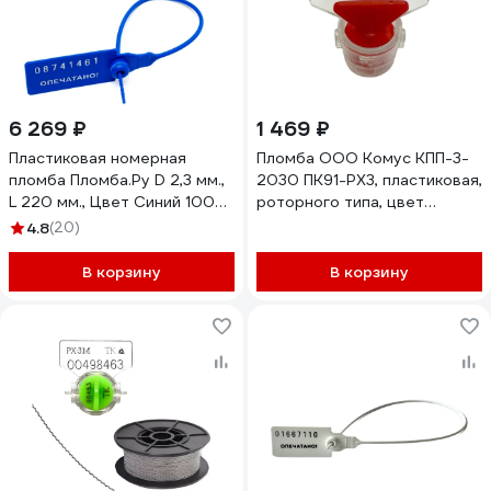
6 269 ₽
1 469 ₽
Пластиковая номерная
Пломба ООО Комус КПП-3-
пломба Пломба.Ру D 2,3 мм.,
2030 ПК91-РХ3, пластиковая,
L 220 мм., Цвет Синий 1000
роторного типа, цвет
шт. КПП-3-1602СТ 619343
красный, 100 штук/упаковка
4.8
(20)
825704
В корзину
В корзину