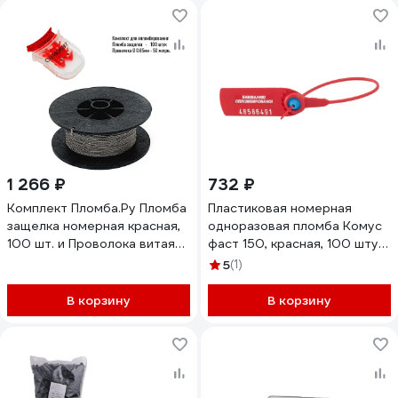
1 266 ₽
732 ₽
Комплект Пломба.Ру Пломба
Пластиковая номерная
защелка номерная красная,
одноразовая пломба Комус
100 шт. и Проволока витая
фаст 150, красная, 100 штук
из нержавейки 0,65ммх50м
1747324
5
(1)
1006587
В корзину
В корзину