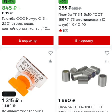
-5%
-3%
845 ₽
255 ₽
263 ₽
885 ₽
Пломба ТПЗ 1-6x10 ГОСТ
Пломба ООО Комус С-3-
18677-73 алюминиевая (10
2201 стержневая,
штук) 1-6х10-10
контейнерная, желтая, 10
5
(1)
штук/упаковка 899737
В корзину
В корзину
-4%
1 315 ₽
1 890 ₽
1 364 ₽
Пломба ТПЗ 1-8x10 ГОСТ
Комплект трос+пломба