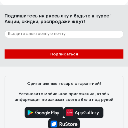
Илфак Л.
23.08.2022
Держит замок пломбы хорошо.
Подпишитесь
на рассылку
и будьте в курсе!
Акции, скидки, распродажи ждут!
9 отзывов
Отзыв о номерной пломбе ЕВРОПАРТНЕР
150мм 0006 D3
Подписаться
Михаил Б.
10.06.2025
Качество отлично, описанию на сайте соответствует.
Приехал в пункт выдачи быстро. Цена приемлимая.
Оригинальные товары с гарантией!
Установите мобильное приложение, чтобы
информация по заказам всегда была под рукой