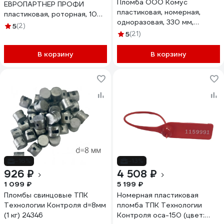
Пломба ООО Комус
ЕВРОПАРТНЕР ПРОФИ
пластиковая, номерная,
пластиковая, роторная, 10
одноразовая, 330 мм,
штук 13 0042 3
5
(2)
зеленые, 1000 штук/
5
(21)
упаковка 329432
В корзину
В корзину
-16%
-13%
926 ₽
4 508 ₽
1 099 ₽
5 199 ₽
Пломбы свинцовые ТПК
Номерная пластиковая
Технологии Контроля d=8мм
пломба ТПК Технологии
(1 кг) 24346
Контроля оса-150 (цвет: