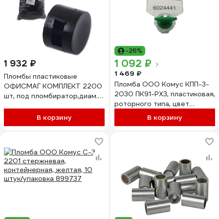
-26%
1 092 ₽
1 932 ₽
1 469 ₽
Пломбы пластиковые
Пломба ООО Комус КПП-3-
ОФИСМАГ КОМПЛЕКТ 2200
2030 ПК91-РХ3, пластиковая,
шт, под пломбиратор,диам.
роторного типа, цвет
10мм,выс.7мм, упаковка
зеленый, 100 штук/упаковка
1кг,неармированные 600789
В корзину
В корзину
965675