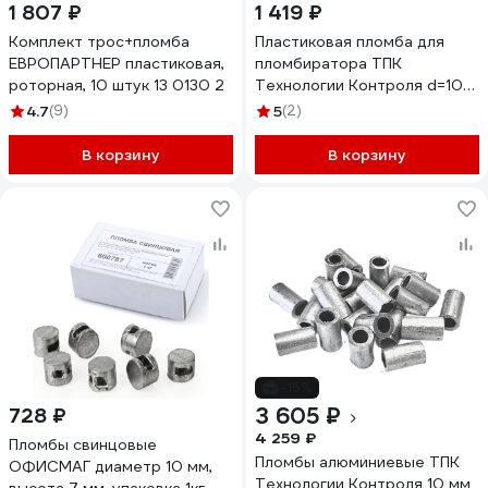
1 807 ₽
1 419 ₽
Комплект трос+пломба
Пластиковая пломба для
ЕВРОПАРТНЕР пластиковая,
пломбиратора ТПК
роторная, 10 штук 13 0130 2
Технологии Контроля d=10
мм (без металлической
4.7
(9)
5
(2)
вставки) 1кг 24245
В корзину
В корзину
-15%
3 605 ₽
728 ₽
4 259 ₽
Пломбы свинцовые
Пломбы алюминиевые ТПК
ОФИСМАГ диаметр 10 мм,
Технологии Контроля 10 мм