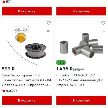
красный) 1000 шт 24197
5
(1)
В корзину
В корзину
-5%
599 ₽
1 436 ₽
1 512 ₽
Пломба роторная ТПК
Пломба ТПЗ 1-6x8 ГОСТ
Технологии Контроля РХ-3М
18677-73 алюминиевая (100
желтая 40 шт. + проволока
штук) 1-6х8-100
пломбировочная 0.5/50м
4.9
(57)
нержавейка 24269
В корзину
В корзину