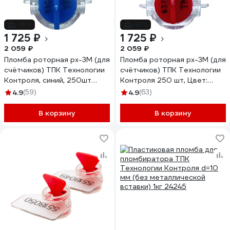
-16%
-16%
1 725 ₽
1 725 ₽
2 059 ₽
2 059 ₽
Пломба роторная рх-3М (для
Пломба роторная рх-3М (для
счётчиков) ТПК Технологии
счётчиков) ТПК Технологии
Контроля, синий, 250шт
Контроля 250 шт, Цвет:
24127
красный 24136
4.9
(59)
4.9
(63)
В корзину
В корзину