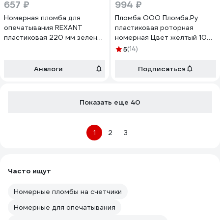
657 ₽
994 ₽
Номерная пломба для
Пломба ООО Пломба.Ру
опечатывания REXANT
пластиковая роторная
пластиковая 220 мм зеленая
номерная Цвет желтый 100
50 шт 07-6113
шт. в упак КПП-3-2030 РХ3
5
(14)
1006450
Аналоги
Подписаться
Показать еще 40
1
2
3
Часто ищут
Номерные пломбы на счетчики
Номерные для опечатывания