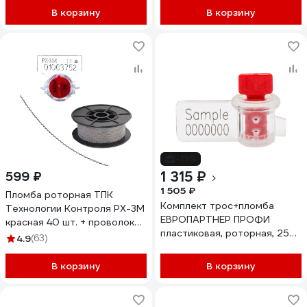
В корзину
В корзину
-13%
1 315 ₽
599 ₽
1 505 ₽
Пломба роторная ТПК
Комплект трос+пломба
Технологии Контроля РХ-3М
ЕВРОПАРТНЕР ПРОФИ
красная 40 шт. + проволока
пластиковая, роторная, 25
пломбировочная 0.5/50м
4.9
(63)
штук 0127 D2
нержавейка 24270
В корзину
В корзину