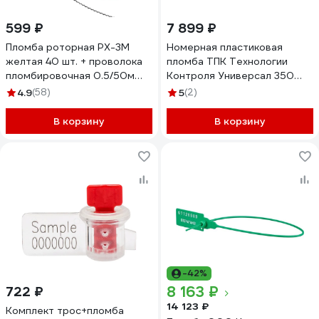
599 ₽
7 899 ₽
Пломба роторная РХ-3М
Номерная пластиковая
желтая 40 шт. + проволока
пломба ТПК Технологии
пломбировочная 0.5/50м
Контроля Универсал 350
нержавейка ТПК Технологии
(Цвет:белый) 1000 шт 24277
4.9
(58)
5
(2)
Контроля 24272
В корзину
В корзину
-42%
8 163 ₽
722 ₽
14 123 ₽
Комплект трос+пломба