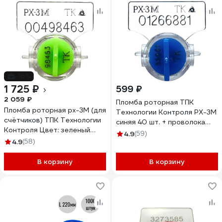
-16%
1 725 ₽
599 ₽
2 059 ₽
Пломба роторная ТПК
Пломба роторная рх-3М (для
Технологии Контроля РХ-3М
счётчиков) ТПК Технологии
синяя 40 шт. + проволока
Контроля Цвет: зеленый
пломбировочная 0.5/50м
4.9
(59)
24138
4.9
(58)
нержавейка 24271
В корзину
В корзину