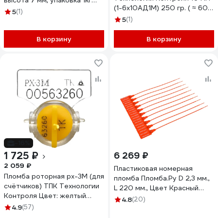
высота 7 мм, упаковка 1кг
(1-6x10АД1М) 250 гр. ( ≈ 600
600787
5
(1)
шт.) 24264
5
(1)
В корзину
В корзину
-16%
1 725 ₽
6 269 ₽
2 059 ₽
Пластиковая номерная
Пломба роторная рх-3М (для
пломба Пломба.Ру D 2,3 мм.,
счётчиков) ТПК Технологии
L 220 мм., Цвет Красный
Контроля Цвет: желтый
1000 шт. КПП-3-1602СТ
4.8
(20)
24137
4.9
(57)
619334