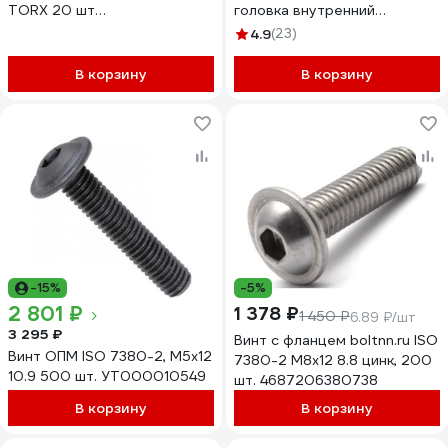
TORX 20 шт
головка внутренний
4687207797900
шестигранник, пресс-шайба,
4.9
(23)
10 шт. 738022620 10
В корзину
В корзину
-15%
-5%
2 801 ₽
1 378 ₽
1 450 ₽
6.89 ₽/шт
3 295 ₽
Винт с фланцем boltnn.ru ISO
Винт ОПМ ISO 7380-2, М5x12
7380-2 М8x12 8.8 цинк, 200
10.9 500 шт. УТ000010549
шт. 4687206380738
В корзину
В корзину