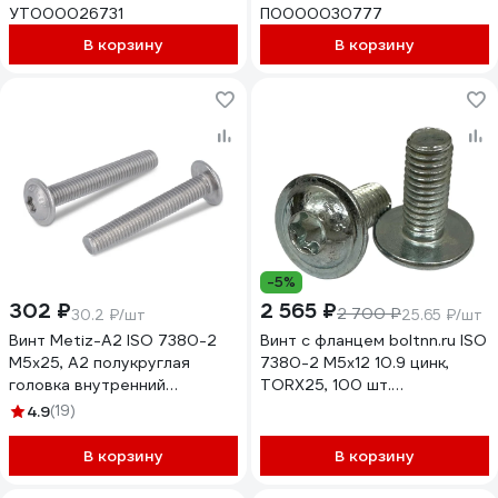
УТ000026731
П0000030777
В корзину
В корзину
-5%
302 ₽
2 565 ₽
2 700 ₽
30.2 ₽/шт
25.65 ₽/шт
Винт Metiz-A2 ISO 7380-2
Винт с фланцем boltnn.ru ISO
M5x25, А2 полукруглая
7380-2 М5x12 10.9 цинк,
головка внутренний
TORX25, 100 шт.
шестигранник, пресс-шайба,
4687206380257
4.9
(19)
10 шт. 738022525 10
В корзину
В корзину