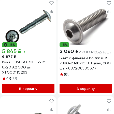
-15%
-5%
5 845 ₽
2 090 ₽
2 200 ₽
10.45 ₽/шт
6 877 ₽
Винт с фланцем boltnn.ru ISO
Винт ОПМ ISO 7380-2 М
7380-2 М6x35 8.8 цинк, 200
6х20 А2 500 шт
шт. 4687206380677
УТ000110263
5
(1)
4.8
(13)
В корзину
В корзину