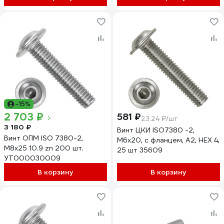
-15%
2 703 ₽
581 ₽
23.24 ₽/шт
3 180 ₽
Винт ЦКИ ISO7380 -2,
Винт ОПМ ISO 7380-2,
М6x20, с фланцем, A2, HEX 4,
М8x25 10.9 zn 200 шт.
25 шт 35609
УТ000030009
В корзину
В корзину