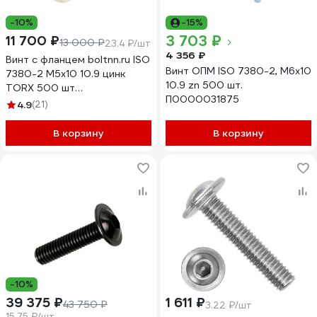
-10%
-15%
3 703 ₽
11 700 ₽
13 000 ₽
23.4 ₽/шт
4 356 ₽
Винт с фланцем boltnn.ru ISO
Винт ОПМ ISO 7380-2, М6x10
7380-2 М5х10 10.9 цинк
10.9 zn 500 шт.
TORX 500 шт
П0000031875
4687207797870
4.9
(21)
В корзину
В корзину
-10%
39 375 ₽
1 611 ₽
43 750 ₽
3.22 ₽/шт
15.75 ₽/шт