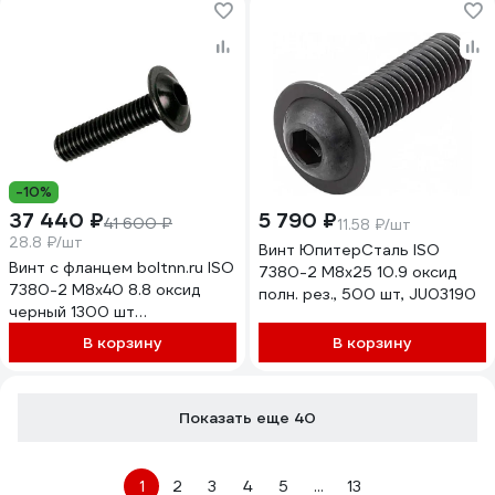
-10%
37 440 ₽
5 790 ₽
41 600 ₽
11.58 ₽/шт
28.8 ₽/шт
Винт ЮпитерСталь ISO
Винт с фланцем boltnn.ru ISO
7380-2 М8х25 10.9 оксид
7380-2 М8х40 8.8 оксид
полн. рез., 500 шт, JU03190
черный 1300 шт
4687207797818
В корзину
В корзину
Показать еще 40
1
2
3
4
5
...
13