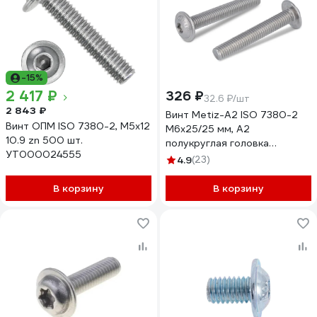
-15%
2 417 ₽
326 ₽
32.6 ₽/шт
2 843 ₽
Винт Metiz-A2 ISO 7380-2
Винт ОПМ ISO 7380-2, М5x12
M6x25/25 мм, А2
10.9 zn 500 шт.
полукруглая головка
УТ000024555
внутренний шестигранник и
4.9
(23)
пресшайбой, 10 шт.
738022625 10
В корзину
В корзину