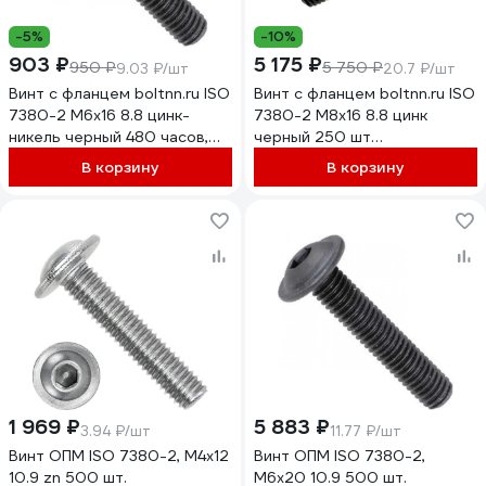
-5%
-10%
903 ₽
5 175 ₽
950 ₽
5 750 ₽
9.03 ₽/шт
20.7 ₽/шт
Винт с фланцем boltnn.ru ISO
Винт с фланцем boltnn.ru ISO
7380-2 М6x16 8.8 цинк-
7380-2 М8х16 8.8 цинк
никель черный 480 часов,
черный 250 шт
100 шт. 4687206380479
4687207797788
В корзину
В корзину
1 969 ₽
5 883 ₽
3.94 ₽/шт
11.77 ₽/шт
Винт ОПМ ISO 7380-2, М4x12
Винт ОПМ ISO 7380-2,
10.9 zn 500 шт.
М6x20 10.9 500 шт.