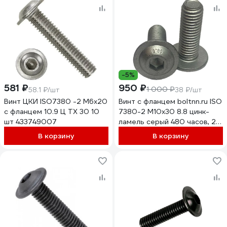
-5%
581 ₽
950 ₽
1 000 ₽
58.1 ₽/шт
38 ₽/шт
Винт ЦКИ ISO7380 -2 М6x20
Винт с фланцем boltnn.ru ISO
с фланцем 10.9 Ц TX 30 10
7380-2 М10x30 8.8 цинк-
шт 433749007
ламель серый 480 часов, 25
шт. 4687206380875
В корзину
В корзину