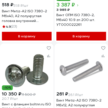
3 387 ₽
518 ₽
51.8 ₽/шт
3 985 ₽
Винт Metiz-A2 ISO 7380-2
Винт ОПМ ISO 7380-2,
M6x40, А2 полукруглая
М6x40 10.9 zn 200 шт.
головка внутренний
УТ000022261
шестигранник, пресс-шайба,
4.9
(23)
10 шт. 738022640 10
В корзину
В корзину
-10%
10 350 ₽
261 ₽
11 500 ₽
26.1 ₽/шт
20.7 ₽/шт
Винт Metiz-A2 ISO 7380-2
Винт с фланцем boltnn.ru ISO
M6x12, А2 полукруглая