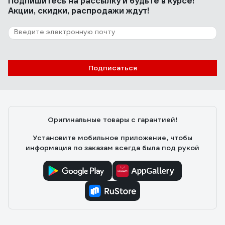
Подпишитесь
на рассылку
и будьте в курсе!
Акции, скидки, распродажи ждут!
5 отзывов
Отзыв о винте ВИРТУОЗ 3x10 мм, DIN
7985, 10 шт. нержавеющая сталь А2 с
полукруглой головкой крестообразный
шлиц 37453
Эльдар Ишмаев
24.02.2023
Подписаться
Нержавеющая сталь A2. Форма винтов качественная
без брака, гайка накручивается хорошо. В пакете 10
штук, пакетик с зип-застёжкой.
Оригинальные товары с гарантией!
Установите мобильное приложение, чтобы
информация по заказам всегда была под рукой