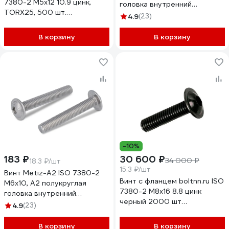
7380-2 М5x12 10.9 цинк,
головка внутренний
TORX25, 500 шт.
шестигранник, пресс-шайба,
4.9
(23)
4687206380240
10 шт. 738022612 10
В корзину
В корзину
-10%
183 ₽
30 600 ₽
34 000 ₽
18.3 ₽/шт
15.3 ₽/шт
Винт Metiz-A2 ISO 7380-2
Винт с фланцем boltnn.ru ISO
M6x10, А2 полукруглая
7380-2 М8х16 8.8 цинк
головка внутренний
черный 2000 шт
шестигранник, пресс-шайба,
4.9
(23)
4687207797771
10 шт. 738022610 10
В корзину
В корзину