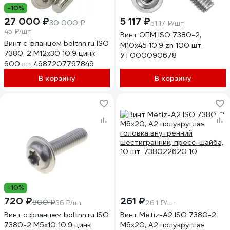
-10%
27 000 ₽
5 117 ₽
30 000 ₽
51.17 ₽/шт
45 ₽/шт
Винт ОПМ ISO 7380-2,
Винт с фланцем boltnn.ru ISO
М10x45 10.9 zn 100 шт.
7380-2 М12х30 10.9 цинк
УТ000090678
600 шт 4687207797849
В корзину
В корзину
-10%
720 ₽
261 ₽
800 ₽
36 ₽/шт
26.1 ₽/шт
Винт с фланцем boltnn.ru ISO
Винт Metiz-A2 ISO 7380-2
7380-2 М5х10 10.9 цинк
M6x20, А2 полукруглая