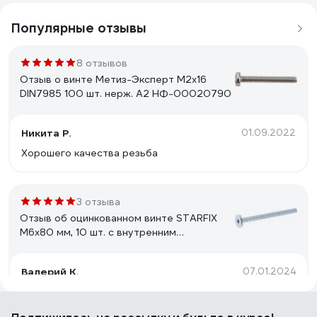
Популярные отзывы
8 отзывов
Отзыв о винте Метиз-Эксперт М2x16
DIN7985 100 шт. нерж. А2 НФ-00020790
Никита Р.
01.09.2022
Хорошего качества резьба
3 отзыва
Отзыв об оцинкованном винте STARFIX
М6x80 мм, 10 шт. с внутренним
шестигранником SMZ2-77300-10
Валерий К.
07.01.2024
Длина и диаметр под отвертку hex.