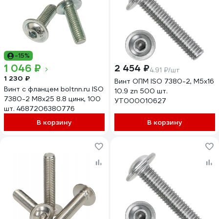
-15%
1 046 ₽
2 454 ₽
4.91 ₽/шт
1 230 ₽
Винт ОПМ ISO 7380-2, М5x16
Винт с фланцем boltnn.ru ISO
10.9 zn 500 шт.
7380-2 М8x25 8.8 цинк, 100
УТ000010627
шт. 4687206380776
В корзину
В корзину