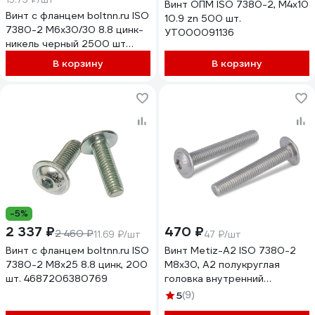
Винт ОПМ ISO 7380-2, М4x10
Винт с фланцем boltnn.ru ISO
10.9 zn 500 шт.
7380-2 М6х30/30 8.8 цинк-
УТ000091136
никель черный 2500 шт
4687207797740
В корзину
В корзину
-5%
2 337 ₽
470 ₽
2 460 ₽
11.69 ₽/шт
47 ₽/шт
Винт с фланцем boltnn.ru ISO
Винт Metiz-A2 ISO 7380-2
7380-2 М8x25 8.8 цинк, 200
M8x30, А2 полукруглая
шт. 4687206380769
головка внутренний
шестигранник, пресс-шайба,
5
(9)
10 шт. 738022830 10