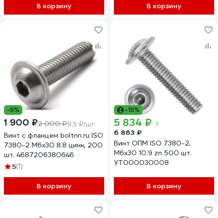
В корзину
В корзину
-5%
-15%
5 834 ₽
1 900 ₽
2 000 ₽
9.5 ₽/шт
6 863 ₽
Винт с фланцем boltnn.ru ISO
Винт ОПМ ISO 7380-2,
7380-2 М6x30 8.8 цинк, 200
М6x30 10.9 zn 500 шт.
шт. 4687206380646
УТ000030008
5
(1)
В корзину
В корзину