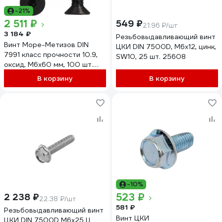
-21%
2 511 ₽
549 ₽
21.96 ₽/шт
3 184 ₽
Резьбовыдавливающий винт
Винт Море-Метизов DIN
ЦКИ DIN 7500D, М6x12, цинк,
7991 класс прочности 10.9,
SW10, 25 шт. 25608
оксид, M6x60 мм, 100 шт.
VINT7991660100M
В корзину
В корзину
-10%
523 ₽
2 238 ₽
22.38 ₽/шт
581 ₽
Резьбовыдавливающий винт
Винт ЦКИ
ЦКИ DIN 7500D М6x25 Ц