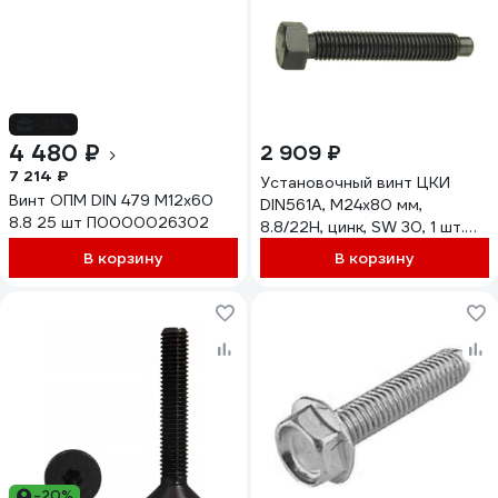
-38%
4 480 ₽
2 909 ₽
7 214 ₽
Установочный винт ЦКИ
Винт ОПМ DIN 479 М12x60
DIN561A, М24x80 мм,
8.8 25 шт П0000026302
8.8/22H, цинк, SW 30, 1 шт.
84626
В корзину
В корзину
-20%