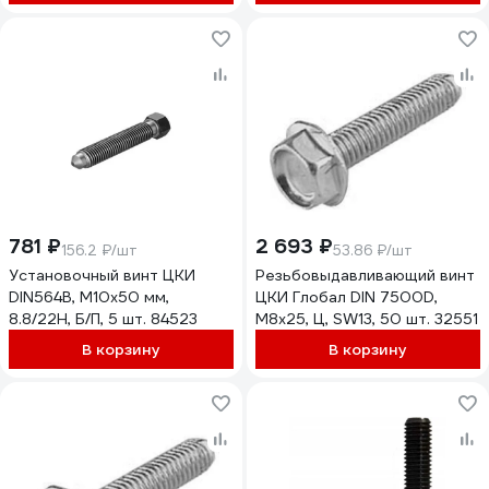
781 ₽
2 693 ₽
156.2 ₽/шт
53.86 ₽/шт
Установочный винт ЦКИ
Резьбовыдавливающий винт
DIN564B, М10x50 мм,
ЦКИ Глобал DIN 7500D,
8.8/22H, Б/П, 5 шт. 84523
М8x25, Ц, SW13, 50 шт. 32551
В корзину
В корзину