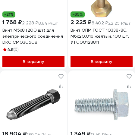
-21%
-65%
1 768 ₽
2 225 ₽
2 228 ₽
6 402 ₽
8.84 ₽/шт
22.25 ₽/шт
Винт М5х8 (200 шт) для
Винт ОПМ ГОСТ 10338-80,
электрического соединения
М6x20.016 желтый, 100 шт.
DKC CM030508
УТ000128811
4.8
(6)
В корзину
В корзину
18 904 ₽
1 349 ₽
189.04 ₽/шт
13.49 ₽/шт