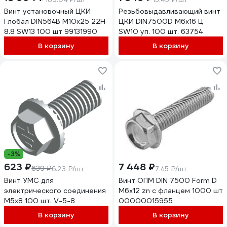
Винт установочный ЦКИ
Резьбовыдавливающий винт
Глобал DIN564B М10х25 22H
ЦКИ DIN7500D М6х16 Ц
8.8 SW13 100 шт 99131990
SW10 уп. 100 шт. 63754
В корзину
В корзину
-3%
623 ₽
7 448 ₽
639 ₽
6.23 ₽/шт
7.45 ₽/шт
Винт УМС для
Винт ОПМ DIN 7500 Form D
электрического соединения
М6x12 zn с фланцем 1000 шт
М5х8 100 шт. V-5-8
00000015955
В корзину
В корзину