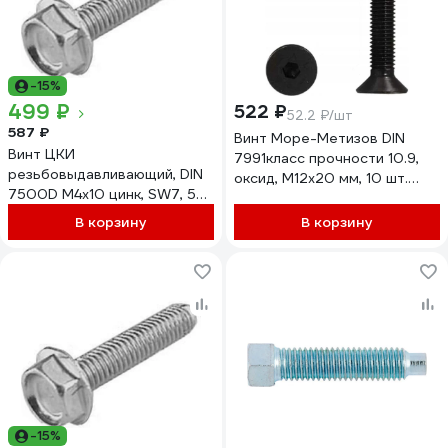
-15%
499 ₽
522 ₽
52.2 ₽/шт
587 ₽
Винт Море-Метизов DIN
Винт ЦКИ
7991класс прочности 10.9,
резьбовыдавливающий, DIN
оксид, M12x20 мм, 10 шт.
7500D М4х10 цинк, SW7, 50
VINT7991122010M
шт. 5902907
В корзину
В корзину
-15%