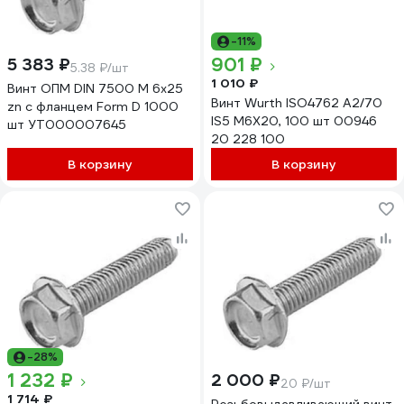
-11%
901 ₽
5 383 ₽
5.38 ₽/шт
1 010 ₽
Винт ОПМ DIN 7500 М 6х25
Винт Wurth ISO4762 A2/70
zn с фланцем Form D 1000
IS5 M6X20, 100 шт 00946
шт УТ000007645
20 228 100
В корзину
В корзину
-28%
1 232 ₽
2 000 ₽
20 ₽/шт
1 714 ₽