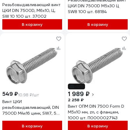
Резьбовыдавливающий винт
Резьбовыдавливающий винт
ЦКИ DIN 7500D М5x30 Ц
ЦКИ DIN 7500D, М6x10, Ц,
SW8 100 шт. 68184
SW 10 100 шт. 37002
В корзину
В корзину
-12%
1 989 ₽
549 ₽
10.98 ₽/шт
2 258 ₽
Винт ЦКИ
Винт ОПМ DIN 7500 Form D
резьбовыдавливающий, DIN
М5x10 мм, zn, с фланцем,
7500D М4х16 цинк, SW7, 50
1000 шт. П0000027143
шт. 6817807
В корзину
В корзину