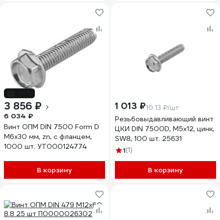
-36%
3 856 ₽
1 013 ₽
10.13 ₽/шт
6 034 ₽
Резьбовыдавливающий винт
Винт ОПМ DIN 7500 Form D
ЦКИ DIN 7500D, М5x12, цинк,
М6x30 мм, zn, с фланцем,
SW8, 100 шт. 25631
1000 шт. УТ000124774
1
(1)
В корзину
В корзину