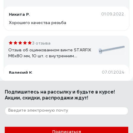
Никита Р.
01.09.2022
Хорошего качества резьба
3 отзыва
Отзыв об оцинкованном винте STARFIX
М6x80 мм, 10 шт. с внутренним
шестигранником SMZ2-77300-10
Валерий К.
07.01.2024
Длина и диаметр под отвертку hex.
Подпишитесь
на рассылку
и будьте в курсе!
Акции, скидки, распродажи ждут!
5 отзывов
Отзыв о винте ВИРТУОЗ 3x10 мм, DIN
7985, 10 шт. нержавеющая сталь А2 с
полукруглой головкой крестообразный
шлиц 37453
Эльдар Ишмаев
24.02.2023
Подписаться