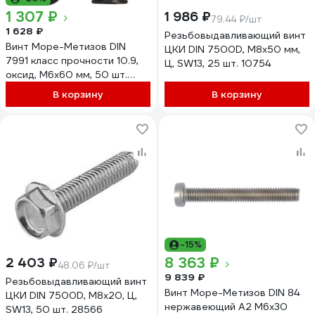
1 307 ₽
1 986 ₽
79.44 ₽/шт
1 628 ₽
Резьбовыдавливающий винт
Винт Море-Метизов DIN
ЦКИ DIN 7500D, М8x50 мм,
7991 класс прочности 10.9,
Ц, SW13, 25 шт. 10754
оксид, M6x60 мм, 50 шт.
VINT799166050M
В корзину
В корзину
-15%
8 363 ₽
2 403 ₽
48.06 ₽/шт
9 839 ₽
Резьбовыдавливающий винт
Винт Море-Метизов DIN 84
ЦКИ DIN 7500D, М8x20, Ц,
нержавеющий A2 M6х30
SW13, 50 шт. 28566