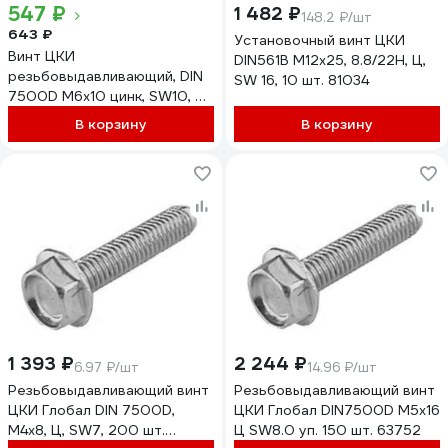
547 ₽
1 482 ₽
148.2 ₽/шт
643 ₽
Установочный винт ЦКИ
Винт ЦКИ
DIN561B М12x25, 8.8/22H, Ц,
резьбовыдавливающий, DIN
SW 16, 10 шт. 81034
7500D М6х10 цинк, SW10, 25
шт. 3700207
В корзину
В корзину
1 393 ₽
2 244 ₽
6.97 ₽/шт
14.96 ₽/шт
Резьбовыдавливающий винт
Резьбовыдавливающий винт
ЦКИ Глобал DIN 7500D,
ЦКИ Глобал DIN7500D М5х16
М4x8, Ц, SW7, 200 шт.
Ц SW8.0 уп. 150 шт. 63752