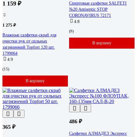
1 159 ₽
Спиртовые салфетки SALFETI
№20 Antiseptic STOP
CORONAVIRUS 72171
4.8
1 275 ₽
(9)
Влажные салфетки-скраб для
очистки рук от сильных
В корзину
загрязнений Topfort 120 шт.
1799064
4.9
(15)
В корзину
486 ₽
365 ₽
Салфетки АЛМАДЕЗ Экспресс