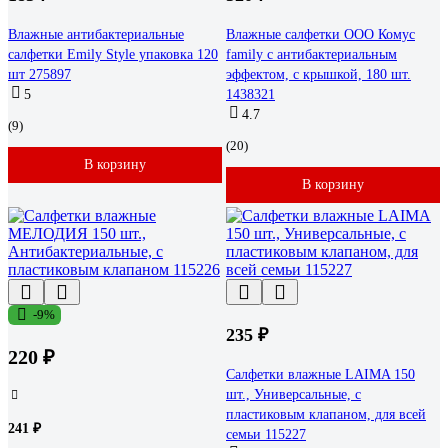
Влажные антибактериальные
Влажные салфетки ООО Комус
салфетки Emily Style упаковка 120
family с антибактериальным
шт 275897
эффектом, с крышкой, 180 шт.
5
1438321
4.7
(9)
(20)
В корзину
В корзину
-9%
235 ₽
220 ₽
Салфетки влажные LAIMA 150
шт., Универсальные, с
пластиковым клапаном, для всей
241 ₽
семьи 115227