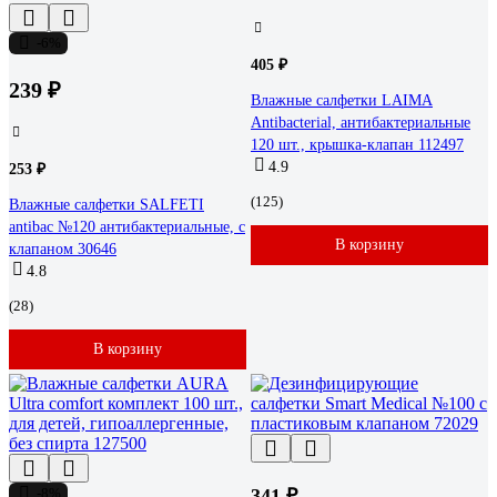
-6%
405 ₽
239 ₽
Влажные салфетки LAIMA
Antibacterial, антибактериальные
120 шт., крышка-клапан 112497
4.9
253 ₽
(125)
Влажные салфетки SALFETI
antibac №120 антибактериальные, с
В корзину
клапаном 30646
4.8
(28)
В корзину
-8%
341 ₽