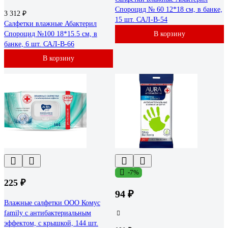
Спороцид № 60 12*18 см, в банке,
3 312 ₽
15 шт. САЛ-В-54
Салфетки влажные Абактерил
Спороцид №100 18*15.5 см, в
В корзину
банке, 6 шт. САЛ-В-66
В корзину
-7%
225 ₽
94 ₽
Влажные салфетки ООО Комус
family с антибактериальным
эффектом, с крышкой, 144 шт.