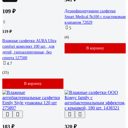
109 ₽
Дезинфицирующие салфетки
Smart Medical №100 с пластиковым
клапаном 72029
5
119 ₽
(4)
Влажные салфетки AURA Ultra
comfort комплект 100 шт., для
В корзину
детей, гипоаллергенные, без
спирта 127500
4.7
(35)
В корзину
183 ₽
320 ₽