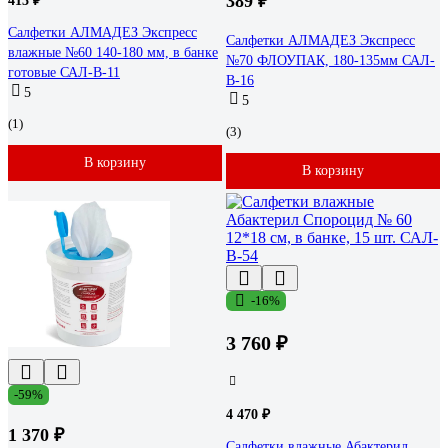
389 ₽
413 ₽
Салфетки АЛМАДЕЗ Экспресс
Салфетки АЛМАДЕЗ Экспресс
влажные №60 140-180 мм, в банке
№70 ФЛОУПАК, 180-135мм САЛ-
готовые САЛ-В-11
В-16
5
5
(1)
(3)
В корзину
В корзину
-16%
3 760 ₽
-59%
4 470 ₽
1 370 ₽
Салфетки влажные Абактерил