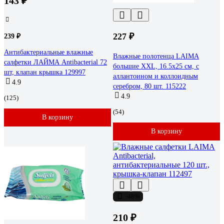
143 ₽
227 ₽
239 ₽
Антибактериальные влажные
Влажные полотенца LAIMA
салфетки ЛАЙМА Antibacterial 72
большие XXL, 16.5x25 см, с
шт, клапан крышка 129997
аллантоином и коллоидным
4.9
серебром, 80 шт. 115222
4.9
(125)
(54)
В корзину
В корзину
-48%
210 ₽