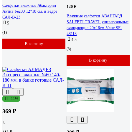
Салфетки влажные Абактерил
120 ₽
Актив №200 12*18 см, в ведре
Влажные салфетки АВАНГАРД
САЛ-В-23
SALFETI TRAVEL универсальные
5
очищающие 20х16см 50шт SF-
(1)
48118
4.5
В корзину
(8)
В корзину
-11%
369 ₽