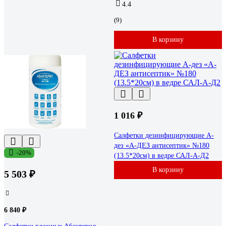
4.4
(9)
В корзину
1 016 ₽
Салфетки дезинфицирующие А-
дез «А-ДЕЗ антисептик» №180
-20%
(13.5*20см) в ведре САЛ-А-Д2
В корзину
5 503 ₽
6 840 ₽