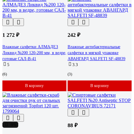
1 272 ₽
242 ₽
Влажные салфетки АЛМАДЕЗ
Влажные антибактериальные
Ликвид №200 120-200 мм, в ведре,
салфетки в мягкой упаковке
готовые САЛ-В-41
АВАНГАРД SALFETI SF-48839
5
3.3
(6)
(3)
В корзину
В корзину
-9%
88 ₽