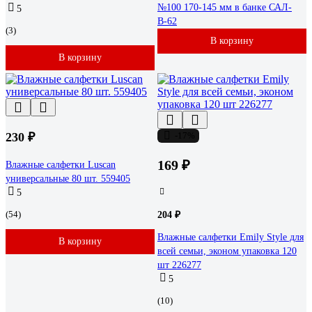
№100 170-145 мм в банке САЛ-
5
В-62
(3)
В корзину
В корзину
230 ₽
-17%
169 ₽
Влажные салфетки Luscan
универсальные 80 шт. 559405
5
(54)
204 ₽
Влажные салфетки Emily Style для
В корзину
всей семьи, эконом упаковка 120
шт 226277
5
(10)