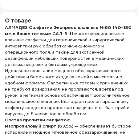
аромата Ins10ba
25529
листов, 10 шт. в
карт
упаковке 15205
мл д
дисп
О товаре
100
АЛМАДЕЗ Салфетки Экспресс влажные №60 140-180
250
мм в банке готовые САЛ-В-11 м
ногофункциональные
влажные салфетки для гигиенической и хирургической
антисептики рук, обработки инъекционного и
операционного поля, а также для экстренной
дезинфекции небольших поверхностей в медицинских,
детских, пищевых и бытовых учреждениях.
Идеальное сочетание мощного обеззараживающего
действия и бережного ухода за кожей в максимально
удобном формате. Салфетки уже готовы к применению:
не требуют дозирования, не проливаются, всегда под
рукой, а нетканая основа обеспечивает дополнительное
механическое очищение. Благодаря пролонгированному
эффекту средство продолжает защищать от бактерий и
вирусов до 6 часов после обработки.
Состав пропитки салфеток:
Изопропиловый спирт (63,5%)
— обеспечивает быстрое
испарение и мощное мгновенное обеззараживание, не