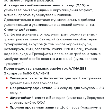
оставляя следов и разводов.
Алкилдиметилбензиламмония хлорид (0,1%)
—
усиливает бактерицидный и вирулицидный эффект,
активен против туберкулеза и грибков.
Дополнительно в составе: функциональные добавки,
увлажняющие и ухаживающие за кожей компоненты.
Спектр действия:
Салфетки активны в отношении грамположительных и
грамотрицательных бактерий (включая микобактерии
туберкулеза), вирусов (в том числе коронавирусы,
ротавирусы, ВИЧ, гепатиты, грипп H1N1 и H5N1), грибов
рода Кандида и Трихофитон, плесневых грибов, а также
возбудителей особо опасных инфекций (чума, холера,
туляремия).
Преимущества влажных салфеток АЛМАДЕЗ
Экспресс №60 САЛ-В-11
Универсальность:
Антисептик для рук + экстренная
дезинфекция поверхностей
Сверхбыстродействие:
20 секунд, для вирусов — 30
секунд
Широчайший спектр:
Бактерии (включая туберкулез),
вирусы, грибки, ООИ
Пролонгированная защита:
До 6 часов (максимум в