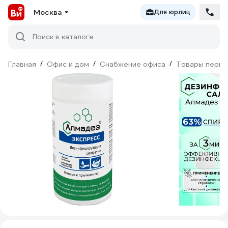
Москва
Для юрлиц
Поиск в каталоге
Главная
/
Офис и дом
/
Снабжение офиса
/
Товары перво