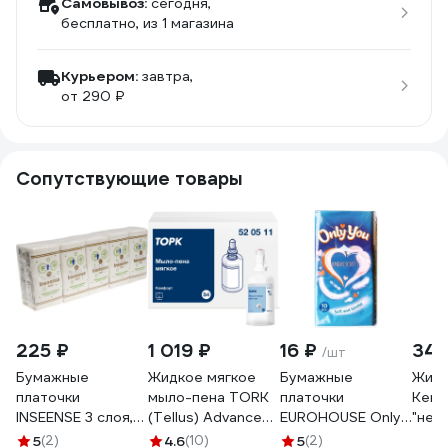
Самовывоз:
сегодня,
бесплатно
, из 1 магазина
Курьером:
завтра,
от 290 ₽
Сопутствующие товары
225 ₽
1 019 ₽
16 ₽
342
/шт
Бумажные
Жидкое мягкое
Бумажные
Жидк
платочки
мыло-пена TORK
платочки
Kem
INSEENSE 3 слоя,
(Tellus) Advanced 1
EUROHOUSE Only
"ней
10 шт, без
л, S4 520511
You, 2-слоя, 10
бесц
5
(2)
4.6
(10)
5
(2)