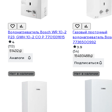
Водонагреватель Bosch WR 10-2
Газовый проточный
P23, GWH 10-2 CO P 7701331615
водонагреватель Bosc
4
7736500992
(113)
3.9
51432
(54)
15493468
Аналоги
Подписаться
Нет в наличии
Нет в наличии