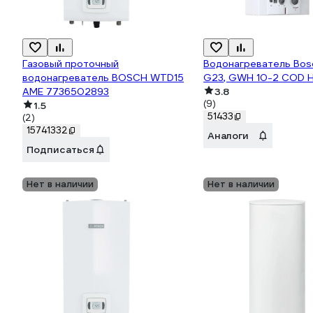
Газовый проточный
Водонагреватель Bo
водонагреватель BOSCH WTD15
G23, GWH 10-2 COD H
AME 7736502893
3.8
(9)
1.5
51433
(2)
15741332
Аналоги
Подписаться
Нет в наличии
Нет в наличии