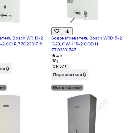
атель Bosch WR 13-2
Водонагреватель Bosch WRD15-2
3-2 CO P 7702331716
G23, GWH 15-2 COD H
7703331747
4.3
(18)
51457
ся
Подписаться
чии
Нет в наличии