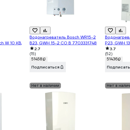
Водонагреватель Bosch WR15-2
Водонагрев
h W 10 KB,
B23, GWH 15-2 CO B 7703331748
P23, GWH 1
2.7
3.7
(15)
(52)
51458
51436
Подписаться
Подписать
Нет в наличии
Нет в нали