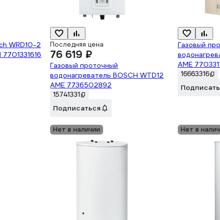
sch WRD10-2
Последняя цена
Газовый пр
76 619 ₽
 7701331616
водонагрев
AME 770331
Газовый проточный
16663316
водонагреватель BOSCH WTD12
AME 7736502892
Подписать
15741331
Подписаться
Нет в наличии
Нет в нали