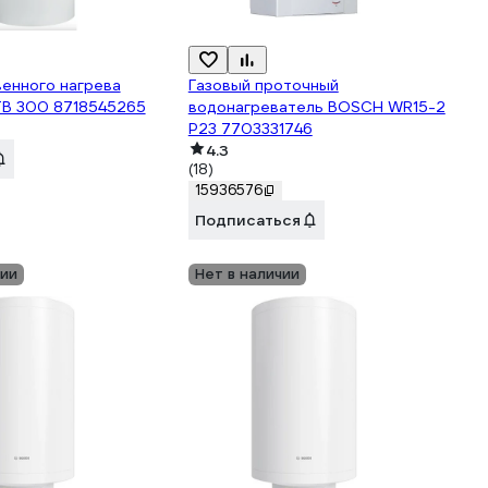
венного нагрева
Газовый проточный
B 300 8718545265
водонагреватель BOSCH WR15-2
P23 7703331746
4.3
(18)
15936576
Подписаться
чии
Нет в наличии