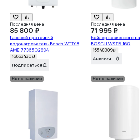
Последняя цена
Последняя цена
85 800 ₽
71 995 ₽
Газовый проточный
Бойлер косвенного н
водонагреватель Bosch WTD18
BOSCH WSTB 160
AME 7736502894
15548389
16663430
Аналоги
Подписаться
Нет в наличии
Нет в наличии