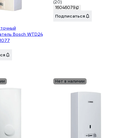
(20)
16046079
Подписаться
оточный
атель Bosch WTD24
1077
ся
чии
Нет в наличии