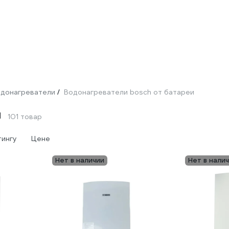
донагреватели
Водонагреватели bosch от батареи
/
и
101 товар
тингу
Цене
Нет в наличии
Нет в нали