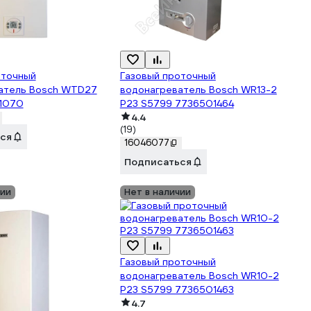
оточный
Газовый проточный
атель Bosch WTD27
водонагреватель Bosch WR13-2
1070
P23 S5799 7736501464
4.4
(19)
ся
16046077
Подписаться
чии
Нет в наличии
Газовый проточный
водонагреватель Bosch WR10-2
P23 S5799 7736501463
4.7