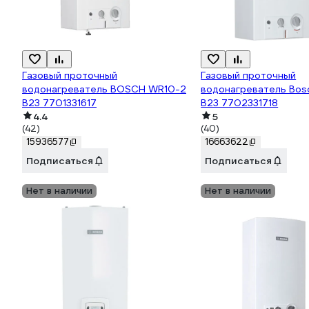
Газовый проточный
Газовый проточный
водонагреватель BOSCH WR10-2
водонагреватель Bos
B23 7701331617
B23 7702331718
4.4
5
(42)
(40)
15936577
16663622
Подписаться
Подписаться
Нет в наличии
Нет в наличии