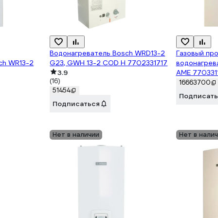
Водонагреватель Bosch WRD13-2
Газовый пр
ch WR13-2
G23, GWH 13-2 COD H 7702331717
водонагрев
3.9
AME 770331
(16)
16663700
51454
Подписать
Подписаться
Нет в наличии
Нет в нали