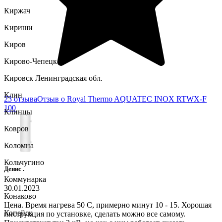
Киржач
Кириши
Киров
Кирово-Чепецк
Кировск Ленинградская обл.
Клин
23 отзыва
Отзыв о Royal Thermo AQUATEC INOX RTWX-F
100
Клинцы
Ковров
Коломна
Кольчугино
Денис .
Коммунарка
30.01.2023
Конаково
Цена. Время нагрева 50 С, примерно минут 10 - 15. Хорошая
Копейск
инструкция по установке, сделать можно все самому.