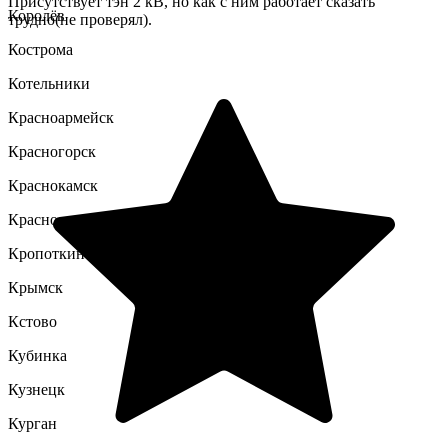
Присутствует тэн 2 кВ, но как с ним работает сказать
Королёв
трудно(не проверял).
Кострома
Котельники
Красноармейск
Красногорск
Краснокамск
Красноярск
Кропоткин
Крымск
Кстово
Кубинка
Кузнецк
Курган