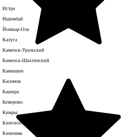
Истра
Ишимбай
Йошкар-Ола
Калуга
Каменск-Уральский
Каменск-Шахтинский
Камышин
Касимов
Кашира
Кемерово
Кимры
Кингисепп
Кинешма