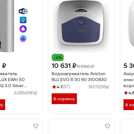
-4%
 ₽
10 631 ₽
5 3
11 050 ₽
еватель
Водонагреватель Ariston
Акку
LUX EWH 50
BLU EVO R 30 RU 3100830
элек
Q 3.0 Silver
водо
4.7
(57)
19211256
84
быто
4.
22854081
(pro
В корзину
ну
В к