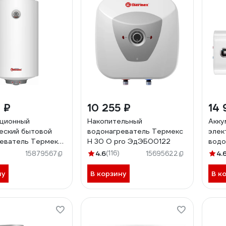
 ₽
10 255 ₽
14 
яционный
Накопительный
Акку
еский бытовой
водонагреватель Термекс
элек
еватель Термекс
H 30 O pro ЭдЭБ00122
водо
V Slim ЭдЭБ00259
THER
4.6
(116)
4.
15879567
15695622
ЭдЭ
ну
В корзину
В к