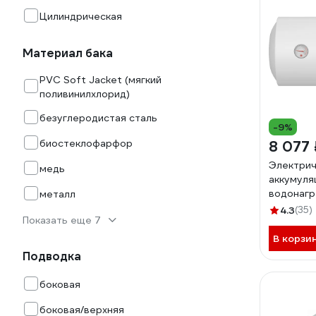
Цилиндрическая
Материал бака
PVC Soft Jacket (мягкий
поливинилхлорид)
безуглеродистая сталь
-9%
биостеклофарфор
8 077 
Электрич
медь
аккумуля
водонагр
металл
Titanium
4.3
(35)
Показать еще 7
ЭдЭБ010
В корзи
Подводка
боковая
боковая/верхняя