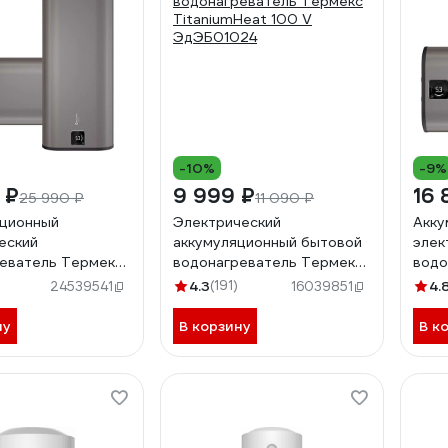
-10%
-9%
 ₽
9 999 ₽
16 
25 990 ₽
11 090 ₽
яционный
Электрический
Акку
еский
аккумуляционный бытовой
элек
еватель Термекс
водонагреватель Термекс
водо
 ЭдЭБ03554
TitaniumHeat 100 V
Fora
)
4.3
(191)
4.
24539541
16039851
ЭдЭБ01024
ну
В корзину
В к