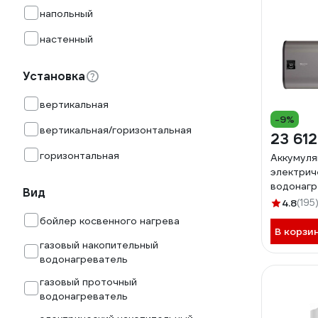
напольный
настенный
Установка
вертикальная
-9%
вертикальная/горизонтальная
23 612
горизонтальная
Аккумул
электрич
водонагр
Вид
Fora 100
4.8
(195
бойлер косвенного нагрева
В корзи
газовый накопительный
водонагреватель
газовый проточный
водонагреватель