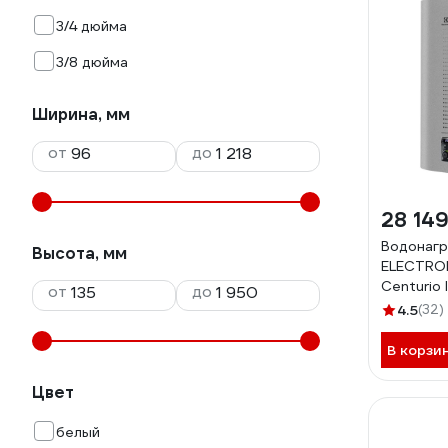
3/4 дюйма
3/8 дюйма
Ширина, мм
от
до
28 149
Водонагр
Высота, мм
ELECTRO
Centurio I
от
до
НС-14491
4.5
(32)
В корзи
Цвет
белый