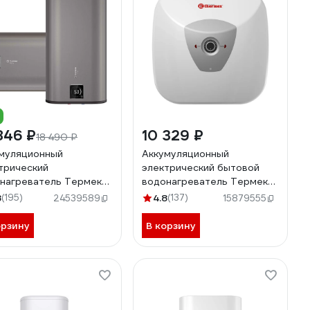
846 ₽
10 329 ₽
18 490 ₽
муляционный
Аккумуляционный
трический
электрический бытовой
нагреватель Термекс
водонагреватель Термекс
 50 ЭдЭБ03556
H 30 U pro ЭдЭБ00671
8
(195)
4.8
(137)
24539589
15879555
орзину
В корзину