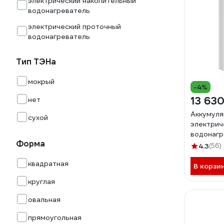
электрический накопительный
водонагреватель
электрический проточный
водонагреватель
Тип ТЭНа
мокрый
-4%
13 630
нет
Аккумул
сухой
электрич
водонагр
Форма
бытовой 
4.3
(56)
ЭдЭБ00
квадратная
В корзи
круглая
овальная
прямоугольная