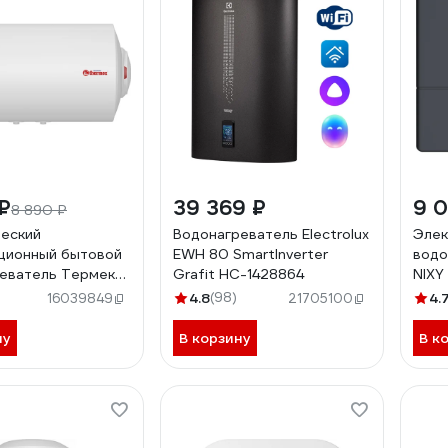
₽
39 369 ₽
9 0
8 890 ₽
еский
Водонагреватель Electrolux
Элек
ционный бытовой
EWH 80 SmartInverter
водо
еватель Термекс
Grafit НС-1428864
NIXY
Heat 50 H Slim
4.8
(98)
4.
16039849
21705100
26
ну
В корзину
В к