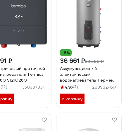
-5%
91 ₽
36 661 ₽
38 590 ₽
трический проточный
Аккумуляционный
нагреватель Termica
электрический
 60 91210260
водонагреватель Термекс
THERMEX Kelpie 150 F
7
(12)
4.9
(47)
35098783
28898246
бытовой ЭдЭБ04033
орзину
В корзину