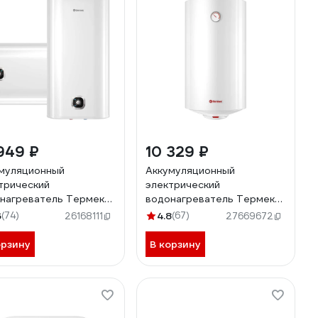
949 ₽
10 329 ₽
муляционный
Аккумуляционный
трический
электрический
нагреватель Термекс
водонагреватель Термекс
MEX Dream 50
бытовой THERMEX Circle 50
6
(74)
4.8
(67)
26168111
27669672
Б03296
V Slim ЭдЭБ03285
орзину
В корзину