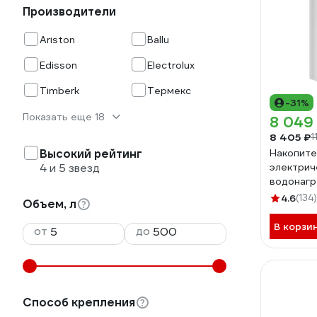
Производители
Ariston
Ballu
Edisson
Electrolux
Timberk
Термекс
-31%
Показать еще 18
8 049
8 405 ₽
1
Высокий рейтинг
Накопит
4 и 5 звезд
электрич
водонагр
ER 100 
4.6
(134)
Объем, л
В корзи
от
до
Способ крепления