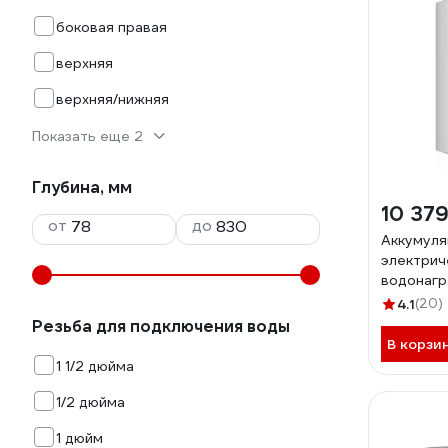
боковая правая
верхняя
верхняя/нижняя
Показать еще 2
Глубина, мм
10 379
от
до
Аккумул
электрич
водонагр
Nova 50 
4.1
(20)
Резьба для подключения воды
В корзи
1 1/2 дюйма
1/2 дюйма
1 дюйм