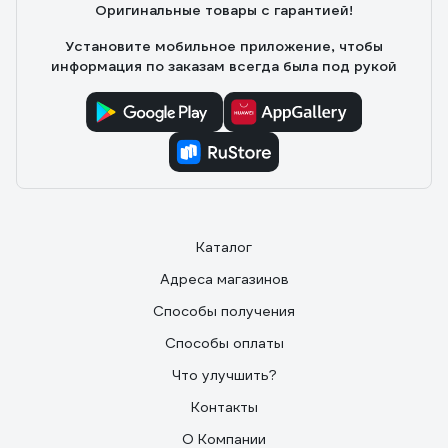
Оригинальные товары с гарантией!
воду смотрит к стенке, из-за этого не прикрутить
никак шланг, странно как то придумано. С этой
Установите мобильное приложение, чтобы
колонкой напор появился очень сильный, почти такой
информация по заказам всегда была под рукой
же как и холодной воды, до этого была Электролюкс
275, так с ней напор изначально был очень маленький.
Bosh греет очень хорошо,температура регулируется,
пьезорозжиг без батареек.
Каталог
Адреса магазинов
Способы получения
Способы оплаты
Что улучшить?
Контакты
О Компании