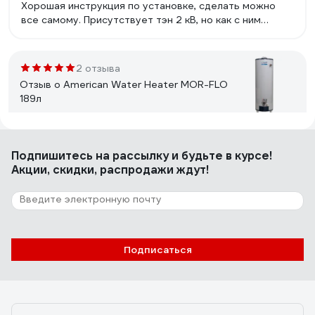
Хорошая инструкция по установке, сделать можно
все самому. Присутствует тэн 2 кВ, но как с ним
работает сказать трудно(не проверял).
2 отзыва
Отзыв о American Water Heater MOR-FLO
189л
Антон Н
28.12.2015
Подпишитесь
на рассылку
и будьте в курсе!
За 14 лет мало что изменилось. Работает (тьфу-тьфу).
Акции, скидки, распродажи ждут!
113 отзывов
Отзыв о Bosch WR 10 - 2P
Подписаться
xxl341
14.05.2012
Суперр колоночка, Производство Партугалия. К ней
нужно купить угольник на 3/4, т.к.вход на холодную