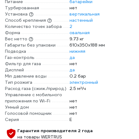
Питание
батарейки
Турбированная
нет
Установка
вертикальная
Способ крепления
настенный
Количество точек забора
2
Форма
овальная
Вес нетто
9.73 кг
Габариты без упаковки
610х350х188 мм
Подводка
нижняя
Газ-контроль
да
Фильтр для газа
нет
Дисплей
да
Min давление воды
0.2 бар
Тип розжига
электронный
Расход газа (сжиж./природ.)
2.5 м³/ч
Управление c мобильного
приложения по Wi-Fi
нет
Умный дом
нет
Голосовой помощник
нет
Серия
E
Гарантия производителя 2 года
на товары WERTRUS