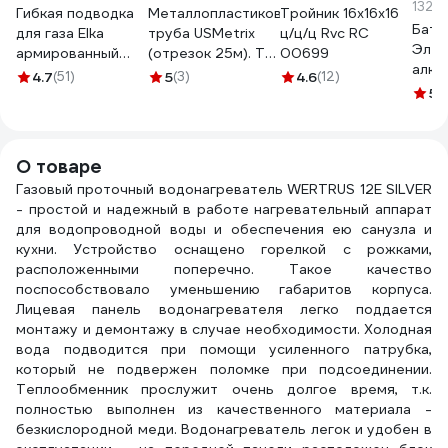
132.5
Гибкая подводка
Металлопластиковая
Тройник 16х16х16
Бата
для газа Elka
труба USMetrix
ц/ц/ц Rvc RC
Элем
армированный
(отрезок 25м). ТМ
00699
алка
ПВХ 1/2" в/в, 200
для холодной и
4.7
(51)
5
(3)
4.6
(12)
CRA
см ИС.100501
горячей (до 95С)
5
(
D/LR
воды. 16 мм
4 шт
495/25
О товаре
Газовый проточный водонагреватель WERTRUS 12E SILVER
- простой и надежный в работе нагревательный аппарат
для водопроводной воды и обеспечения ею санузла и
кухни. Устройство оснащено горелкой с рожками,
расположенными поперечно. Такое качество
поспособствовало уменьшению габаритов корпуса.
Лицевая панель водонагревателя легко поддается
монтажу и демонтажу в случае необходимости. Холодная
вода подводится при помощи усиленного патрубка,
который не подвержен поломке при подсоединении.
Теплообменник прослужит очень долгое время, т.к.
полностью выполнен из качественного материала -
безкислородной меди. Водонагреватель легок и удобен в