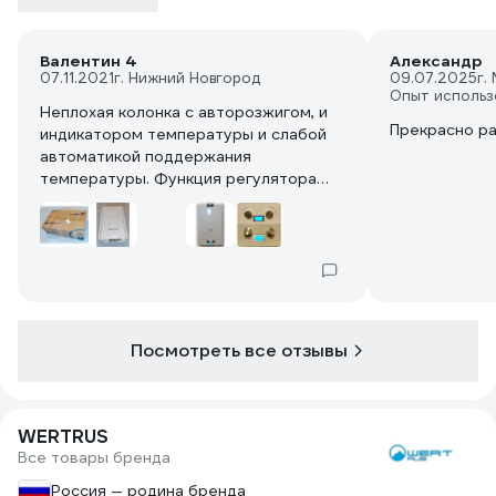
Валентин 4
Александр
07.11.2021
г. Нижний Новгород
09.07.2025
г.
Опыт использ
Неплохая колонка с авторозжигом, и
Прекрасно ра
индикатором температуры и слабой
автоматикой поддержания
температуры. Функция регулятора
потока воды не расписана, но по моим
наблюдением заключается в
согласовании с напором воды при
котором колонка будет зажигаться,
чем больше затянуть тем при
меньшем напоре колонка будет
работать.
Посмотреть все отзывы
Мое мнение колонка переоценена по
отзывам в интернете.
WERTRUS
Все товары бренда
Россия — родина бренда