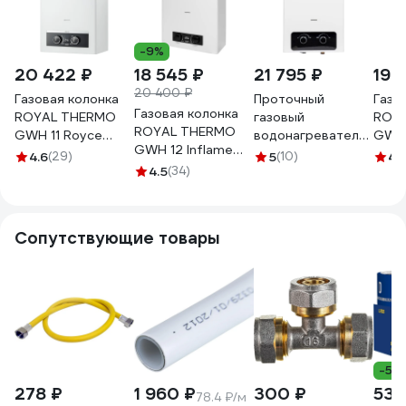
-9%
20 422 ₽
18 545 ₽
21 795 ₽
19 
20 400 ₽
Газовая колонка
Проточный
Газо
Газовая колонка
ROYAL THERMO
газовый
ROY
ROYAL THERMO
GWH 11 Royce
водонагреватель
GWH 
GWH 12 Inflame
НС-1584749
Kotitonttu SUARI
НС-1
4.6
(29)
5
(10)
4.1
НС-1584751
4.5
(34)
S12 MM 00-
00000116
Сопутствующие товары
-5%
278 ₽
1 960 ₽
300 ₽
530
78.4 ₽/м