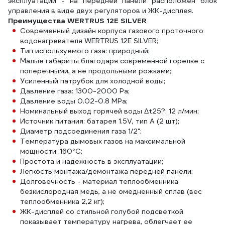
эксплуатации - на передней панели расположен блок
управления в виде двух регуляторов и ЖК-дисплея.
Преимущества WERTRUS 12E SILVER
Современный дизайн корпуса газового проточного
водонагревателя WERTRUS 12E SILVER;
Тип используемого газа: природный;
Малые габариты благодаря современной горелке с
поперечными, а не продольными рожками;
Усиленный патрубок для холодной воды;
Давление газа: 1300-2000 Pa;
Давление воды 0.02-0.8 MPa;
Номинальный выход горячей воды Δt25?: 12 л/мин;
Источник питания: батарея 1.5V, тип А (2 шт);
Диаметр подсоединения газа 1/2";
Температура дымовых газов на максимальной
мощности: 160°С;
Простота и надежность в эксплуатации;
Легкость монтажа/демонтажа передней панели;
Долговечность - материал теплообменника
безкислородная медь, а не омедненный сплав (вес
теплообменника 2,2 кг);
ЖК-дисплей со стильной голубой подсветкой
показывает температуру нагрева, облегчает ее