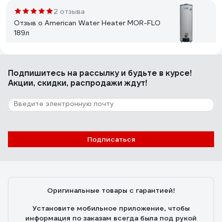
2 отзыва
Отзыв о American Water Heater MOR-FLO
189л
Антон Н
28.12.2015
Подпишитесь
на рассылку
и будьте в курсе!
За 14 лет мало что изменилось. Работает (тьфу-тьфу).
Акции, скидки, распродажи ждут!
113 отзывов
Отзыв о Bosch WR 10 - 2P
Подписаться
xxl341
14.05.2012
Суперр колоночка, Производство Партугалия. К ней
нужно купить угольник на 3/4, т.к.вход на холодную
Оригинальные товары с гарантией!
воду смотрит к стенке, из-за этого не прикрутить
никак шланг, странно как то придумано. С этой
Установите мобильное приложение, чтобы
колонкой напор появился очень сильный, почти такой
информация по заказам всегда была под рукой
же как и холодной воды, до этого была Электролюкс