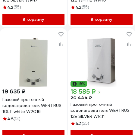
16E SILVER W1417
12E WHITE W1410
4.2
(55)
4.2
(55)
В корзину
В корзину
-9%
18 585 ₽
19 635 ₽
20 444 ₽
Газовый проточный
Газовый проточный
водонагреватель WERTRUS
водонагреватель WERTRUS
10LT white W2016
12E SILVER W1411
4.5
(12)
4.2
(55)