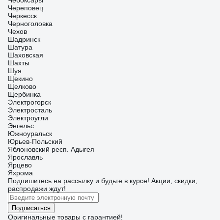
Чебоксары
Череповец
Черкесск
Черноголовка
Чехов
Шадринск
Шатура
Шаховская
Шахты
Шуя
Щекино
Щелково
Щербинка
Электрогорск
Электросталь
Электроугли
Энгельс
Южноуральск
Юрьев-Польский
Яблоновский респ. Адыгея
Ярославль
Ярцево
Яхрома
Подпишитесь
на рассылку
и будьте в курсе! Акции, скидки,
распродажи ждут!
Подписаться
Оригинальные товары с гарантией!