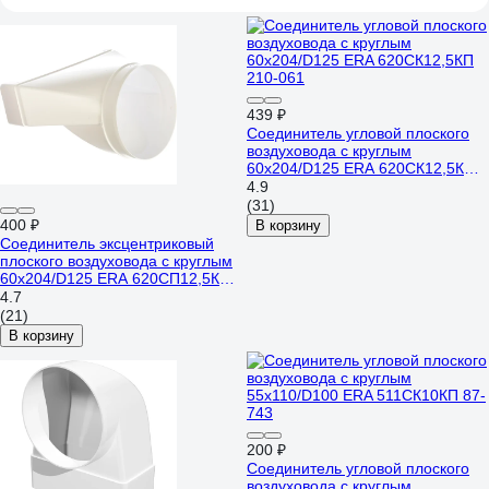
439 ₽
Соединитель угловой плоского
воздуховода с круглым
60х204/D125 ERA 620СК12,5КП
210-061
4.9
(31)
400 ₽
В корзину
Соединитель эксцентриковый
плоского воздуховода с круглым
60х204/D125 ERA 620СП12,5КП
210-045
4.7
(21)
В корзину
200 ₽
Соединитель угловой плоского
воздуховода с круглым