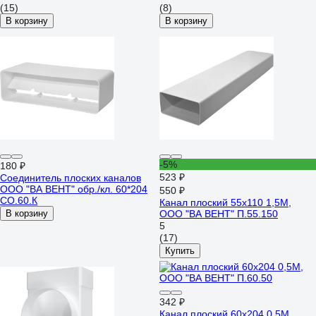
210-058
ERA 620ТФ12,5П 210-073
(15)
(8)
В корзину
В корзину
-5%
180 ₽
523 ₽
Соединитель плоских каналов
ООО "ВА ВЕНТ" обр./кл. 60*204
550 ₽
СО.60.К
Канал плоский 55x110 1,5М,
В корзину
ООО "ВА ВЕНТ" П.55.150
5
(17)
Купить
342 ₽
Канал плоский 60х204 0,5М,