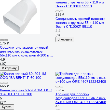
235 ₽
Соединитель прямой плоского
канала с круглым 55 х 110 мм
Эвент СП100КП 55110
4.4
(8)
В корзину
175 ₽
Соединитель эксцентриковый
для плоских воздуховодов
55х110 мм с круглыми d-100 мм
ORE 4607122242361
4.9
(10)
В корзину
665 ₽
223 ₽
Канал плоский 60x204 1М, ООО
"ВА ВЕНТ" П.60.100
Тройник для плоских
воздуховодов 55х110 мм с вых.
5
d=100 мм ORE 4607122242408
(17)
4.9
Купить