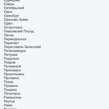
Одинцово
Озёры
Октябрьский
Омск
Оренбург
Орехово-Зуево
Орёл
Острогожск
Павловский Посад
Пенза
Первоуральск
Пересвет
Переславль-Залесский
Петрозаводск
Петушки
Подольск
Покров
Полевской
Приозерск
Прокопьевск
Протвино
Псков
Пушкино
Пущино
Пятигорск
Раменское
Реутов
Ржев