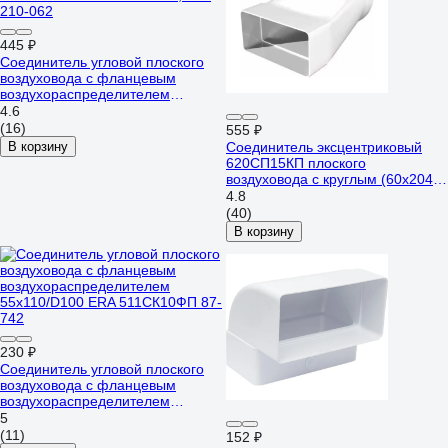
445 ₽
Соединитель угловой плоского
воздуховода с фланцевым
воздухораспределителем
60х204/D125 ERA 620СК12,5ФП
4.6
210-062
(16)
555 ₽
В корзину
Соединитель эксцентриковый
620СП15КП плоского
воздуховода с круглым (60x204
мм; 150 мм; пластик) ERA 90-
4.8
06849
(40)
В корзину
230 ₽
Соединитель угловой плоского
воздуховода с фланцевым
воздухораспределителем
55х110/D100 ERA 511СК10ФП
5
87-742
(11)
152 ₽