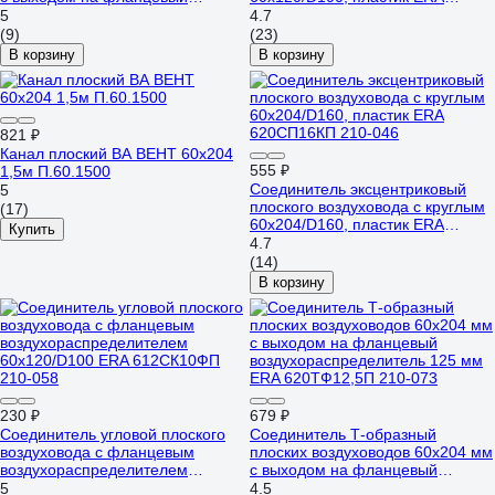
воздухораспределитель 100 мм
612СП10КП 210-043
5
4.7
ERA 511ТФ10П 87-744
(9)
(23)
В корзину
В корзину
821 ₽
Канал плоский ВА ВЕНТ 60x204
555 ₽
1,5м П.60.1500
Соединитель эксцентриковый
5
плоского воздуховода с круглым
(17)
60х204/D160, пластик ERA
Купить
620СП16КП 210-046
4.7
(14)
В корзину
230 ₽
679 ₽
Соединитель угловой плоского
Соединитель Т-образный
воздуховода с фланцевым
плоских воздуховодов 60х204 мм
воздухораспределителем
с выходом на фланцевый
60х120/D100 ERA 612СК10ФП
воздухораспределитель 125 мм
5
4.5