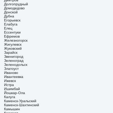
Дмитров
Долгопрудный
Домодедово
Донской
Дубна
Егорьевск
Елабуга
Елец
Ессентуки
Ефремов
Железногорск
Жигулевск
Жуковский
Зарайск
Звенигород
Зеленоград
Зеленодольск
Златоуст
Иваново
Ивантеевка
Ижевск
Истра
Ишимбай
Йошкар-Ола
Калуга
Каменск-Уральский
Каменск-Шахтинский
Камышин