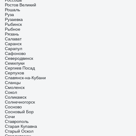
Россошь
Ростов Великий
Рошаль
Руза
Рузаевка
Рыбинск
Рыбное
Рязань
Салават
Саранск
Сарапул
Сафоново
Северодвинск
Семилуки
Сергиев Посад
Серпухов
Славянск-на-Кубани
Сланцы
Смоленск
Сокол
Соликамск
Солнечногорск
Сосново
Сосновый Бор
Сочи
Ставрополь
Старая Купавна
Старый Оскол