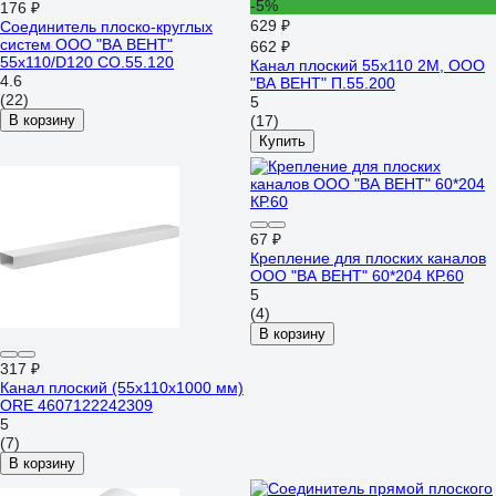
-5%
176 ₽
629 ₽
Соединитель плоско-круглых
систем ООО "ВА ВЕНТ"
662 ₽
55х110/D120 СО.55.120
Канал плоский 55x110 2М, ООО
4.6
"ВА ВЕНТ" П.55.200
(22)
5
В корзину
(17)
Купить
67 ₽
Крепление для плоских каналов
ООО "ВА ВЕНТ" 60*204 КР.60
5
(4)
В корзину
317 ₽
Канал плоский (55х110х1000 мм)
ORE 4607122242309
5
(7)
В корзину