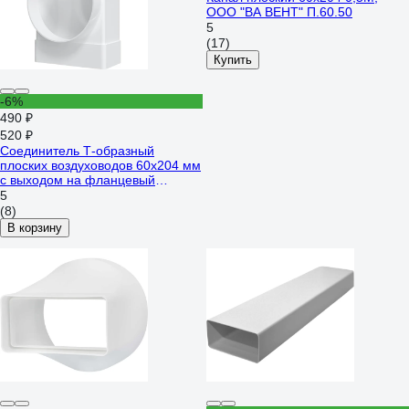
ООО "ВА ВЕНТ" П.60.50
5
(17)
Купить
-6%
490 ₽
520 ₽
Соединитель Т-образный
плоских воздуховодов 60х204 мм
с выходом на фланцевый
воздухораспределитель 100 мм
5
ERA 620ТФ10П 210-072
(8)
В корзину