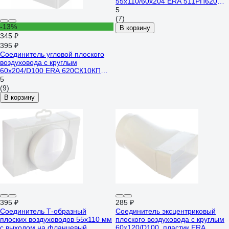
55х110/60х204 ERA 511РП620П
87-737
5
(7)
-13%
В корзину
345 ₽
395 ₽
Соединитель угловой плоского
воздуховода с круглым
60х204/D100 ERA 620СК10КП
210-059
5
(9)
В корзину
395 ₽
285 ₽
Соединитель Т-образный
Соединитель эксцентриковый
плоских воздуховодов 55х110 мм
плоского воздуховода с круглым
с выходом на фланцевый
60х120/D100, пластик ERA