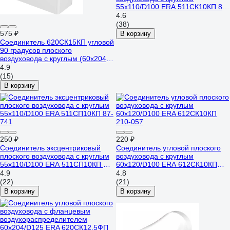
55х110/D100 ERA 511СК10КП 87-
743
4.6
(38)
575 ₽
В корзину
Соединитель 620СК15КП угловой
90 градусов плоского
воздуховода с круглым (60x204
мм; 150 мм; пластик) ERA 90-
4.9
06850
(15)
В корзину
250 ₽
220 ₽
Соединитель эксцентриковый
Соединитель угловой плоского
плоского воздуховода с круглым
воздуховода с круглым
55х110/D100 ERA 511СП10КП 87-
60х120/D100 ERA 612СК10КП
741
210-057
4.9
4.8
(22)
(21)
В корзину
В корзину