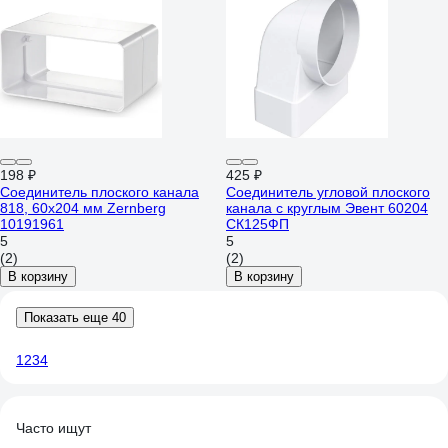
198 ₽
425 ₽
Соединитель плоского канала
Соединитель угловой плоского
818, 60x204 мм Zernberg
канала с круглым Эвент 60204
10191961
СК125ФП
5
5
(2)
(2)
В корзину
В корзину
Показать еще 40
1
2
3
4
Часто ищут