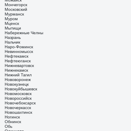
Можайск
Мончегорск
Московский
Мурманск
Муром
Мценск
Мытищи
Набережные Челны
Назрань
Нальчик
Наро-Фоминск
Невинномысск
Нефтекамск
Нефтеюганск
Нижневартовск
Нижнекамск
Нижний Тагил
Нововоронеж
Новокузнецк
Новокуйбышевск
Новомосковск
Новороссийск
Новочебоксарск
Новочеркасск
Новошахтинск
Ногинск
Обнинск
Обь