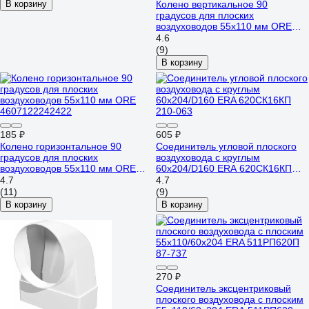
В корзину
Колено вертикальное 90
градусов для плоских
воздуховодов 55х110 мм ORE
4607122242378
4.6
(9)
В корзину
185 ₽
605 ₽
Колено горизонтальное 90
Соединитель угловой плоского
градусов для плоских
воздуховода с круглым
воздуховодов 55х110 мм ORE
60х204/D160 ERA 620СК16КП
4607122242422
210-063
4.7
4.7
(11)
(9)
В корзину
В корзину
270 ₽
Соединитель эксцентриковый
плоского воздуховода с плоским