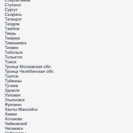
Стерлитамак
Ступино
Сургут
Сызрань
Таганрог
Талдом
Тамбов
Тверь
Темрюк
Тимашевск
Тихвин
Тобольск
Тольятти
Томск
Троицк Московская обл.
Троицк Челябинская обл.
Туапсе
Туймазы
Тутаев
Удомля
Узловая
Ульяновск
Фрязино
Ханты-Мансийск
Химки
Хотьково
Чайковский
Чапаевск