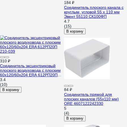
184 ₽
Соединитель плоского канала с
круглым, угловой 55 х 110 мм
Эвент 55110 СК100ФП
4.7
(15)
В корзину
310 ₽
Соединитель эксцентриковый
плоского воздуховода с плоским
60х120/60х204 ERA 612РП20П
210-039
3.4
(10)
84 ₽
В корзину
Соединитель прямой для
плоских каналов (55х110 мм)
ORE 4607122242330
5
(4)
В корзину