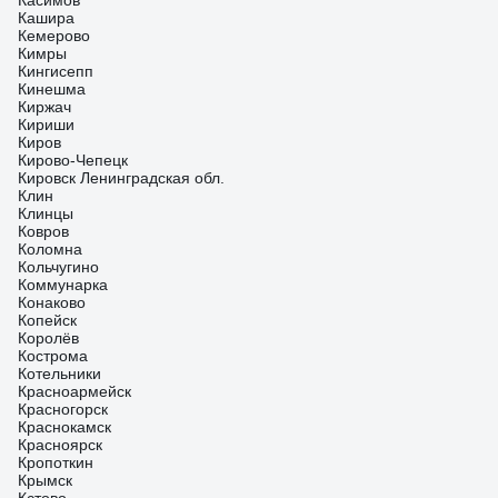
Касимов
Кашира
Кемерово
Кимры
Кингисепп
Кинешма
Киржач
Кириши
Киров
Кирово-Чепецк
Кировск Ленинградская обл.
Клин
Клинцы
Ковров
Коломна
Кольчугино
Коммунарка
Конаково
Копейск
Королёв
Кострома
Котельники
Красноармейск
Красногорск
Краснокамск
Красноярск
Кропоткин
Крымск