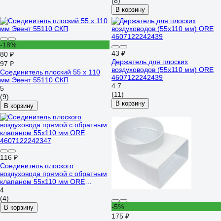
(8)
В корзину
-18%
43 ₽
80 ₽
Держатель для плоских
97 ₽
воздуховодов (55х110 мм) ORE
Соединитель плоский 55 х 110
4607122242439
мм Эвент 55110 СКП
4.7
5
(11)
(9)
В корзину
В корзину
116 ₽
Соединитель плоского
воздуховода прямой с обратным
клапаном 55х110 мм ORE
4607122242347
4
(4)
-5%
В корзину
175 ₽