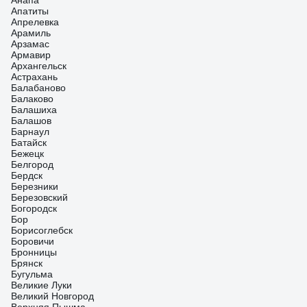
Анапа
Апатиты
Апрелевка
Арамиль
Арзамас
Армавир
Архангельск
Астрахань
Балабаново
Балаково
Балашиха
Балашов
Барнаул
Батайск
Бежецк
Белгород
Бердск
Березники
Березовский
Богородск
Бор
Борисоглебск
Боровичи
Бронницы
Брянск
Бугульма
Великие Луки
Великий Новгород