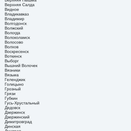
Верхняя Пышма
Верхняя Салда
Видное
Владикавказ
Владимир
Волгодонск
Волжский
Вологда
Волоколамск
Волосово
Волхов
Воскресенск
Воткинск
Выборг
Вышний Волочек
Вязники
Вязьма
Геленджик
Голицыно
Грозный
Грязи
Губкин
Гусь-Хрустальный
Дедовск
Дзержинск
Дзержинский
Димитровград
Динская