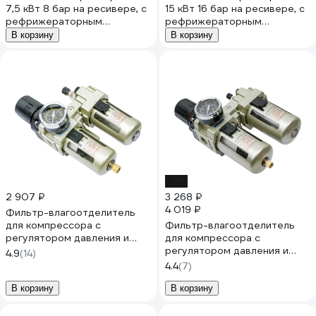
7,5 кВт 8 бар на ресивере, с
15 кВт 16 бар на ресивере, с
рефрижераторным
рефрижераторным
осушителем и
осушителем и
В корзину
В корзину
дополнительными
дополнительными
фильтрами 7580
фильтрами 1516
-19%
2 907 ₽
3 268 ₽
4 019 ₽
Фильтр-влагоотделитель
для компрессора с
Фильтр-влагоотделитель
регулятором давления и
для компрессора с
лубрикатором (1/4"; 1700 л/
регулятором давления и
4.9
(14)
мин; 10 бар) Gigant
лубрикатором (1/2"; 3000 л/
4.4
(7)
GAC3010-02
мин; 10 бар) Gigant
GAC4010-04
В корзину
В корзину