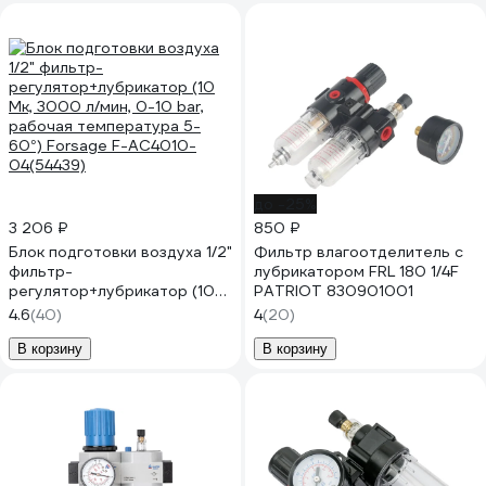
до -25%
3 206 ₽
850 ₽
Блок подготовки воздуха 1/2"
Фильтр влагоотделитель с
фильтр-
лубрикатором FRL 180 1/4F
регулятор+лубрикатор (10
PATRIOT 830901001
Мк, 3000 л/мин, 0-10 bar,
4.6
(40)
4
(20)
рабочая температура 5-
60°) Forsage F-AC4010-
В корзину
В корзину
04(54439)