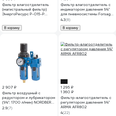
Фильтр влагоотделитель
Фильтр влагоотделитель с
(магистральный фильтр)
индикатором давления 1/4"
ЭнергоРесурс Р-015-Р
для пневмосистемы Forsage
(QPSC) 99090301
F-AFR802(47048)
4.3
(8)
В корзину
В корзину
-5%
2 907 ₽
1 295 ₽
1 360 ₽
Фильтр воздушный с
редуктором и лубрикатором
Фильтр-влагоотделитель с
(1/4"; 1700 л/мин) NORDBERG
регулятором давления 1/4"
NP8412
ARMA AFR802
2.9
(7)
4
(22)