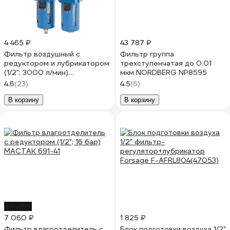
4 465 ₽
43 787 ₽
Фильтр воздушный с
Фильтр группа
редуктором и лубрикатором
трехступенчатая до 0.01
(1/2"; 3000 л/мин)
мкм NORDBERG NP8595
NORDBERG NP8414
4.6
(23)
4.5
(6)
В корзину
В корзину
до -19%
7 060 ₽
1 825 ₽
Фильтр влагоотделитель с
Блок подготовки воздуха 1/2"