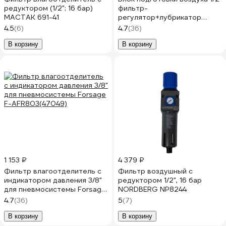
редуктором (1/2"; 16 бар)
фильтр-
МАСТАК 691-41
регулятор+лубрикатор
Forsage F-AFRL804(47053)
4.5
(6)
4.7
(36)
В корзину
В корзину
1 153 ₽
4 379 ₽
Фильтр влагоотделитель с
Фильтр воздушный с
индикатором давления 3/8"
редуктором 1/2", 16 бар
для пневмосистемы Forsage
NORDBERG NP8244
F-AFR803(47049)
4.7
(36)
5
(7)
В корзину
В корзину