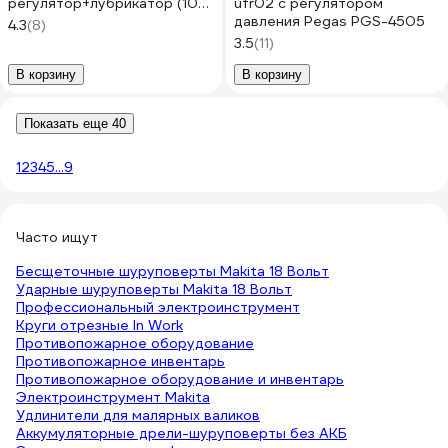
регулятор+лубрикатор (10
ufr02 с регулятором
Мк, 1400 л/мин, 0-10 bar,
давления Pegas PGS-4505
4.3
(8)
рабочая температура 5-
3.5
(11)
60°) Forsage F-
BFC4000(54469)
В корзину
В корзину
Показать еще 40
1
2
3
4
5
...
9
Часто ищут
Бесщеточные шуруповерты Makita 18 Вольт
Ударные шуруповерты Makita 18 Вольт
Профессиональный электроинструмент
Круги отрезные In Work
Противопожарное оборудование
Противопожарное инвентарь
Противопожарное оборудование и инвентарь
Электроинструмент Makita
Удлинители для малярных валиков
Аккумуляторные дрели-шуруповерты без АКБ