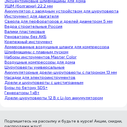
Эксцентриковые шлифмашины для дома
УШМ (болгарки) 22.2 мм
Аккумулятор с зарядным устройством для шуруповерта
Инструмент для двигателя
Сверла для перфораторов и дрелей диаметром 5 мм
Ведра строительные Россия
Валики пластиковые
Реноваторы без АКБ
Крепежный инструмент
Армированные воздушные шланги для компрессора
Шлифмашины с плавным пуском
Наборы инструментов Master Color
Воздушные компрессоры для дома
Шуруповерты универсальные
Аккумуляторные дрели-шуруповерты с патроном 13 мм
Насадки для электроинструментов
Дрели и шуруповерты с шестигранным
Буры по бетону SDS+
Генераторы 1 кВт
Дрели-шуруповерты 12 В с Li-Ion аккумулятором
Подпишитесь
на рассылку
и будьте в курсе! Акции, скидки,
распродажи ждут!