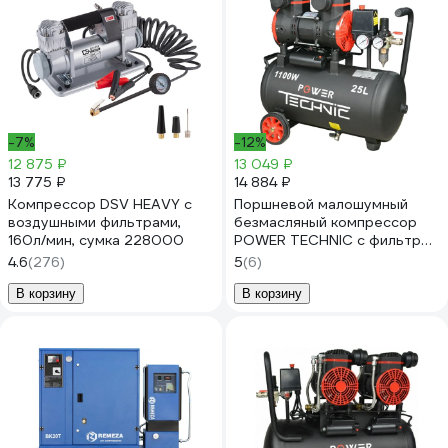
-7%
-12%
12 875 ₽
13 049 ₽
13 775 ₽
14 884 ₽
Компрессор DSV HEAVY с
Поршневой малошумный
воздушными фильтрами,
безмасляный компрессор
160л/мин, сумка 228000
POWER TECHNIC с фильтром
влагоотделителем
4.6
(276)
5
(6)
ACL240/025
В корзину
В корзину