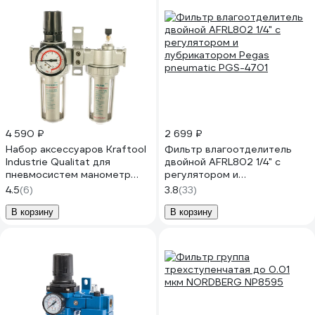
4 590 ₽
2 699 ₽
Набор аксессуаров Kraftool
Фильтр влагоотделитель
Industrie Qualitat для
двойной AFRL802 1/4" с
пневмосистем манометр
регулятором и
влагоотделитель смазчик
лубрикатором Pegas
4.5
(6)
3.8
(33)
06505
pneumatic PGS-4701
В корзину
В корзину