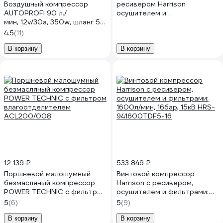
Воздушный компрессор
ресивером Harrison
AUTOPROFI 90 л./
осушителем и
мин, 12v/30a, 350w, шланг 5 м., шнур питания 3 м., питание от
магистральными фильтрами
х переходников для надувн. изделий, переходники для накач. 
HRS-941200TDF5-16
4.5
(11)
AK-900
В корзину
В корзину
12 139 ₽
533 849 ₽
Поршневой малошумный
Винтовой компрессор
безмасляный компрессор
Harrison с ресивером,
POWER TECHNIC с фильтром
осушителем и фильтрами:
влагоотделителем
1600л/мин, 16бар, 15кВ HRS-
5
(6)
5
(9)
ACL200/008
941600TDF5-16
В корзину
В корзину