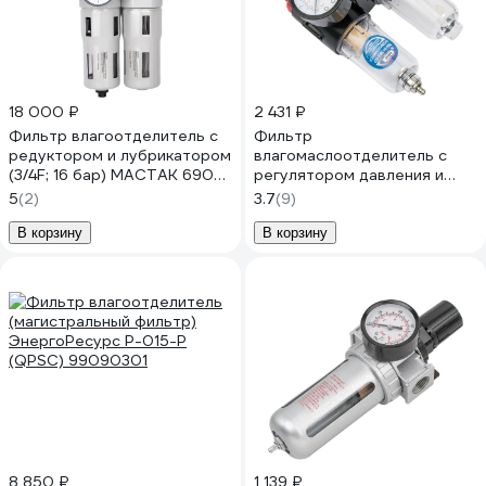
18 000 ₽
2 431 ₽
Фильтр влагоотделитель с
Фильтр
редуктором и лубрикатором
влагомаслоотделитель с
(3/4F; 16 бар) МАСТАК 690-
регулятором давления и
51
лубрикатором CD-FRL14-
5
(2)
3.7
(9)
500 CONCORDE 6666741
В корзину
В корзину
8 850 ₽
1 139 ₽