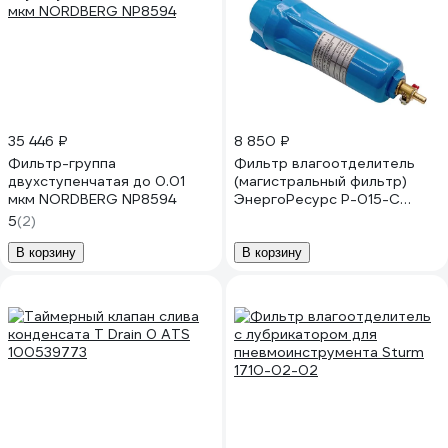
35 446 ₽
8 850 ₽
Фильтр-группа
Фильтр влагоотделитель
двухступенчатая до 0.01
(магистральный фильтр)
мкм NORDBERG NP8594
ЭнергоРесурс Р-015-C
(QPSC) 99090303
5
(2)
В корзину
В корзину