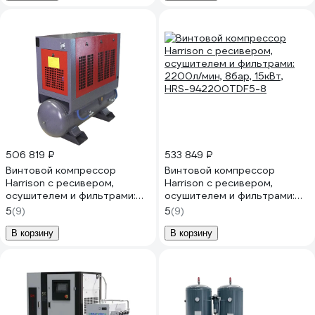
506 819 ₽
533 849 ₽
Винтовой компрессор
Винтовой компрессор
Harrison с ресивером,
Harrison с ресивером,
осушителем и фильтрами:
осушителем и фильтрами:
1650л/мин, 8бар, 11кВт, HRS-
2200л/мин, 8бар, 15кВт,
5
(9)
5
(9)
941650TDF5-8
HRS-942200TDF5-8
В корзину
В корзину