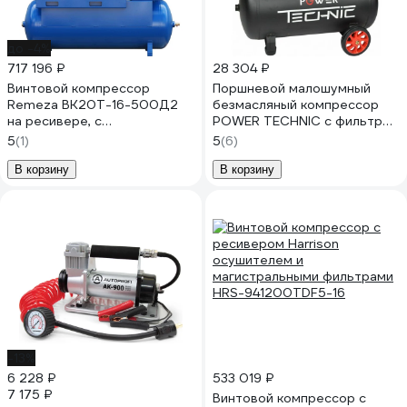
до -4%
717 196 ₽
28 304 ₽
Винтовой компрессор
Поршневой малошумный
Remeza ВК20Т-16-500Д2
безмасляный компрессор
на ресивере, с
POWER TECHNIC с фильтром
рефрижераторным
влагоотделителем
5
(1)
5
(6)
осушителем и
ACL480/050
дополнительными
В корзину
В корзину
фильтрами УТ-00002903
-13%
6 228 ₽
533 019 ₽
7 175 ₽
Винтовой компрессор с