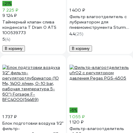
-21%
7 225 ₽
1 400 ₽
9 124 ₽
Фильтр влагоотделитель с
Таймерный клапан слива
лубрикатором для
конденсата T Drain 0 ATS
пневмоинструмента Sturm
100539773
1710-02-02
4.4
(25)
5
(4)
В корзину
В корзину
-6%
1 737 ₽
1 055 ₽
1 120 ₽
Блок подготовки воздуха 1/2"
фильтр-
Фильтр-влагоотделитель