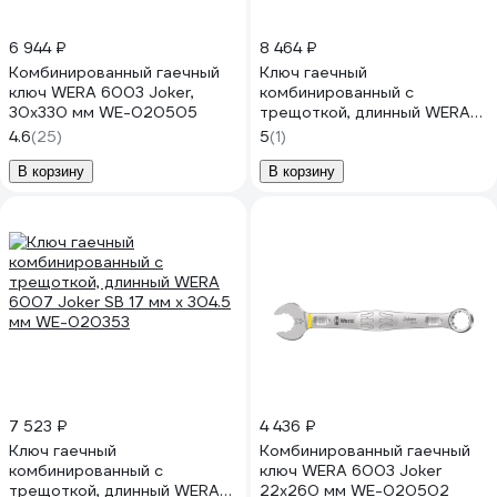
6 944 ₽
8 464 ₽
Комбинированный гаечный
Ключ гаечный
ключ WERA 6003 Joker,
комбинированный с
30х330 мм WE-020505
трещоткой, длинный WERA
6007 Joker SB 19 мм x 334
4.6
(25)
5
(1)
мм WE-020354
В корзину
В корзину
7 523 ₽
4 436 ₽
Ключ гаечный
Комбинированный гаечный
комбинированный с
ключ WERA 6003 Joker
трещоткой, длинный WERA
22x260 мм WE-020502