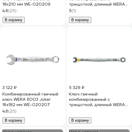
18x210 мм WE-020209
трещоткой, длинный WERA
6007 Joker SB 8 мм x 180 мм
4.6
(25)
5
(1)
WE-020350
В корзину
В корзину
3 122 ₽
5 329 ₽
Комбинированный гаечный
Ключ гаечный
ключ WERA 6003 Joker
комбинированный с
16x182 мм WE-020207
трещоткой, длинный WERA
6007 Joker SB 10 мм x 209
4.6
(25)
мм WE-020351
В корзину
В корзину