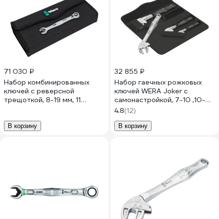
71 030 ₽
32 855 ₽
Набор комбинированных
Набор гаечных рожковых
ключей с реверсной
ключей WERA Joker с
трещоткой, 8-19 мм, 11
самонастройкой, 7-10 ,10-
предметов WERA 6001 Joker
13,13-16,16-19 мм, WE-020110
4.8
(12)
Switch 11 Set 1 WE-020091
В корзину
В корзину