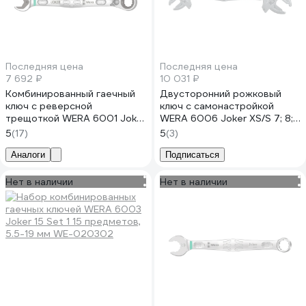
Последняя цена
Последняя цена
7 692 ₽
10 031 ₽
Комбинированный гаечный
Двусторонний рожковый
ключ с реверсной
ключ с самонастройкой
трещоткой WERA 6001 Joker
WERA 6006 Joker XS/S 7; 8;
Switch, 13х179 мм WE-
9; 10 мм x 1/4; 5/16; 3/8 x 10; 11;
5
(17)
5
(3)
020068
12; 13 мм x 7/16; 1/2 x 161 мм
WE-020330
Аналоги
Подписаться
Нет в наличии
Нет в наличии