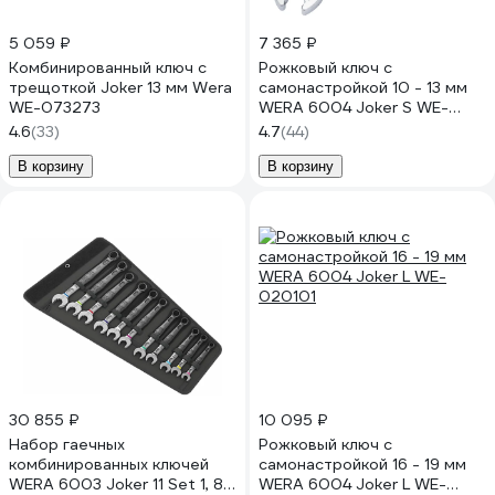
5 059 ₽
7 365 ₽
Комбинированный ключ с
Рожковый ключ с
трещоткой Joker 13 мм Wera
самонастройкой 10 - 13 мм
WE-073273
WERA 6004 Joker S WE-
020100
4.6
(33)
4.7
(44)
В корзину
В корзину
30 855 ₽
10 095 ₽
Набор гаечных
Рожковый ключ с
комбинированных ключей
самонастройкой 16 - 19 мм
WERA 6003 Joker 11 Set 1, 8 -
WERA 6004 Joker L WE-