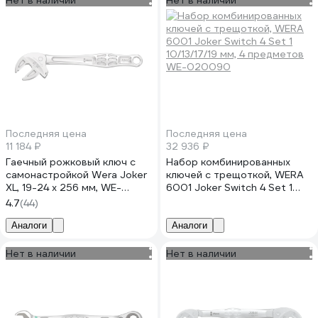
Нет в наличии
Нет в наличии
Последняя цена
Последняя цена
11 184 ₽
32 936 ₽
Гаечный рожковый ключ с
Набор комбинированных
самонастройкой Wera Joker
ключей с трещоткой, WERA
XL, 19-24 x 256 мм, WE-
6001 Joker Switch 4 Set 1
020104
10/13/17/19 мм, 4 предметов
4.7
(44)
WE-020090
Аналоги
Аналоги
Нет в наличии
Нет в наличии