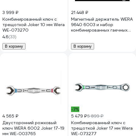
3 999 ₽
21 448 ₽
Комбинированный ключ с
Магнитный держатель WERA
трещоткой Joker 10 мм Wera
9640 6003 и набор
WE-073270
комбинированных гаечных
ключей Joker 1, 11 пр. WE-
4.6
(33)
020233
В корзину
В корзину
-7%
4 565 ₽
5 479 ₽
5 899 ₽
Двусторонний рожковый
Комбинированный ключ с
ключ WERA 6002 Joker 17-19
трещоткой Joker 17 мм Wera
мм WE-003765
WE-073277