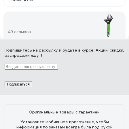
49 отзывов
Подпишитесь
на рассылку
и будьте в курсе! Акции, скидки,
Отзыв о СИБРТЕХ 15533
распродажи ждут!
19.03.2023
Иван
люфты есть, но в 2 раза меньше чем у ключа "Союз"
200, губки не совсем тонкие, на самом кончике 7мм,
уже в середине 9мм, у основания 10мм , ширина
Подписаться
раскрытия почти 36мм, общая длинна 165мм, покупал
за 625р
Оригинальные товары с гарантией!
12 отзывов
Установите мобильное приложение, чтобы
информация по заказам всегда была под рукой