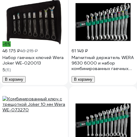
-6%
46 175 ₽
49 215 ₽
61 149 ₽
Набор гаечных ключей Wera
Магнитный держатель WERA
Joker WE-020013
9630 6000 и набор
комбинированных гаечных
5
(6)
ключей с трещоткой Joker 1,
11 пр. WE-020014
В корзину
В корзину