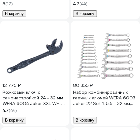
19 мм, 11 предметов WE-
020101
5
(17)
4.7
(44)
020231
В корзину
В корзину
12 775 ₽
80 355 ₽
Рожковый ключ с
Набор комбинированных
самонастройкой 24 - 32 мм
гаечных ключей WERA 6003
WERA 6004 Joker XXL WE-
Joker 22 Set 1, 5.5 - 32 мм,
020102
22 предмета WE-020232
4.7
(44)
В корзину
В корзину