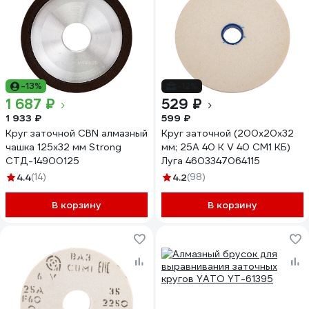
-13%
-12%
1 687 ₽
529 ₽
1 933 ₽
599 ₽
Круг заточной CBN алмазный
Круг заточной (200х20х32
чашка 125х32 мм Strong
мм; 25А 40 K V 40 СМ1 КБ)
СТД-14900125
Луга 4603347064115
4.4
(14)
4.2
(98)
В корзину
В корзину