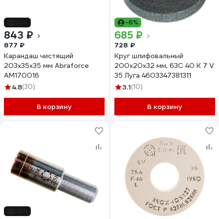
-4%
-6%
843 ₽
685 ₽
877 ₽
728 ₽
Карандаш чистящий
Круг шлифовальный
203х35x35 мм Abraforce
200х20х32 мм, 63С 40 K 7 V
АМ170016
35 Луга 4603347381311
4.8
(30)
3.1
(10)
В корзину
В корзину
-6%