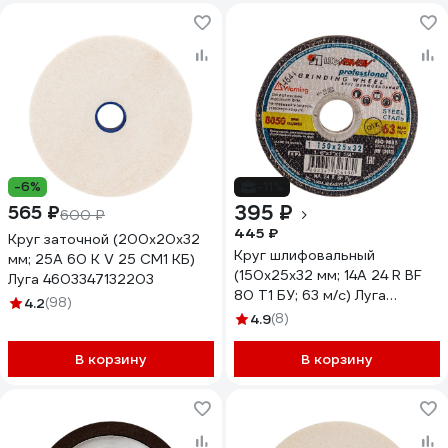
-6%
-11%
395 ₽
565 ₽
600 ₽
445 ₽
Круг заточной (200х20х32
Круг шлифовальный
мм; 25А 60 K V 25 СМ1 КБ)
(150x25x32 мм; 14А 24 R BF
Луга 4603347132203
80 Т1 БУ; 63 м/с) Луга
4.2
(98)
4603347326480
4.9
(8)
В корзину
В корзину