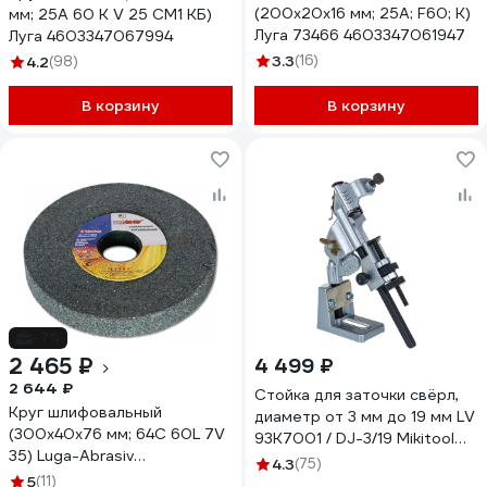
(200х20х16 мм; 25А; F60; K)
мм; 25А 60 K V 25 СМ1 КБ)
Луга 73466 4603347061947
Луга 4603347067994
3.3
(16)
4.2
(98)
В корзину
В корзину
-7%
2 465 ₽
4 499 ₽
2 644 ₽
Стойка для заточки свёрл,
Круг шлифовальный
диаметр от 3 мм до 19 мм LV
(300х40х76 мм; 64С 60L 7V
93K7001 / DJ-3/19 Mikitool
35) Luga-Abrasiv
М00005816
4.3
(75)
4603347189917
5
(11)