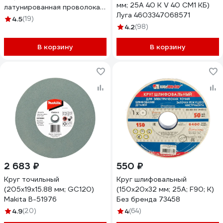
мм; 25А 40 K V 40 СМ1 КБ)
латунированная проволока
Луга 4603347068571
0.3 мм) для точильно-
4.5
(19)
шлифовального станка ЗУБР
4.2
(98)
35186-200_z01
В корзину
В корзину
2 683 ₽
550 ₽
Круг точильный
Круг шлифовальный
(205x19x15.88 мм; GC120)
(150х20х32 мм; 25А; F90; K)
Makita B-51976
Без бренда 73458
4.9
(20)
4
(64)