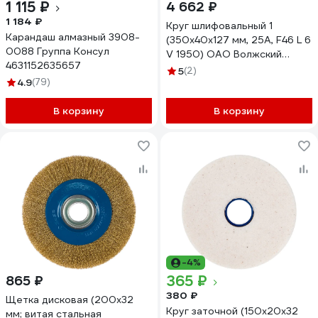
1 115 ₽
4 662 ₽
1 184 ₽
Круг шлифовальный 1
Карандаш алмазный 3908-
(350x40x127 мм, 25А, F46 L 6
0088 Группа Консул
V 1950) ОАО Волжский
4631152635657
абразивный завод Н0018453
5
(2)
4.9
(79)
УП-00217227
В корзину
В корзину
-4%
365 ₽
865 ₽
380 ₽
Щетка дисковая (200х32
Круг заточной (150х20х32
мм; витая стальная