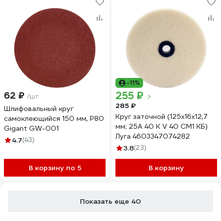
-11%
255 ₽
62 ₽
/шт
285 ₽
Шлифовальный круг
Круг заточной (125х16х12,7
самоклеющийся 150 мм, P80
мм; 25A 40 K V 40 СМ1 КБ)
Gigant GW-001
Луга 4603347074282
4.7
(43)
3.8
(23)
В корзину по 5
В корзину
Показать еще 40