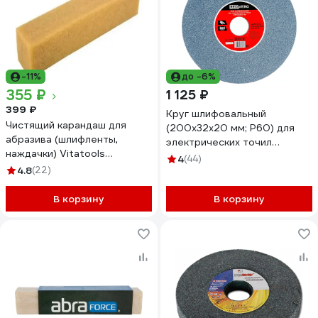
-11%
до -6%
355 ₽
1 125 ₽
399 ₽
Круг шлифовальный
Чистящий карандаш для
(200х32х20 мм; Р60) для
абразива (шлифленты,
электрических точил
наждачки) Vitatools
REDVERG 6624149
4
(44)
100_25_25мм abraziv-
4.8
(22)
karandash-10*3*3
В корзину
В корзину