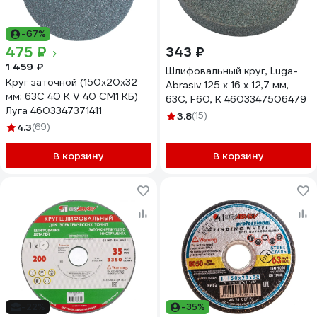
-67%
475 ₽
343 ₽
1 459 ₽
Шлифовальный круг, Luga-
Круг заточной (150х20х32
Abrasiv 125 х 16 х 12,7 мм,
мм; 63С 40 К V 40 СМ1 КБ)
63С, F60, K 4603347506479
Луга 4603347371411
3.8
(15)
4.3
(69)
В корзину
В корзину
-22%
-35%