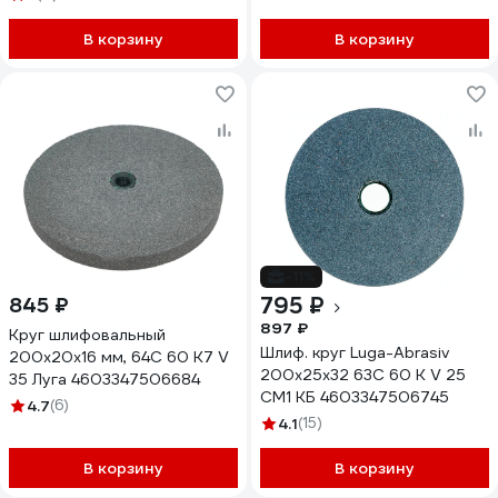
В корзину
В корзину
-11%
795 ₽
845 ₽
897 ₽
Круг шлифовальный
Шлиф. круг Luga-Abrasiv
200x20x16 мм, 64С 60 K7 V
200х25х32 63С 60 К V 25
35 Луга 4603347506684
СМ1 КБ 4603347506745
4.7
(6)
4.1
(15)
В корзину
В корзину