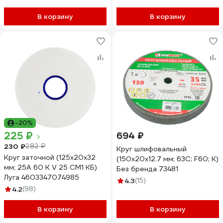
В корзину
В корзину
-20%
225 ₽
694 ₽
230 ₽
282 ₽
Круг шлифовальный
Круг заточной (125х20х32
(150х20х12.7 мм; 63С; F60; K)
мм; 25А 60 K V 25 СМ1 КБ)
Без бренда 73481
Луга 4603347074985
4.3
(15)
4.2
(98)
В корзину
В корзину