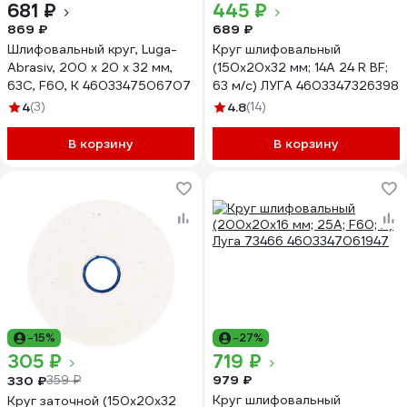
681 ₽
445 ₽
869 ₽
689 ₽
Шлифовальный круг, Luga-
Круг шлифовальный
Abrasiv, 200 х 20 х 32 мм,
(150х20х32 мм; 14А 24 R BF;
63С, F60, K 4603347506707
63 м/с) ЛУГА 4603347326398
4
(3)
4.8
(14)
В корзину
В корзину
-15%
-27%
305 ₽
719 ₽
979 ₽
330 ₽
359 ₽
Круг шлифовальный
Круг заточной (150х20х32