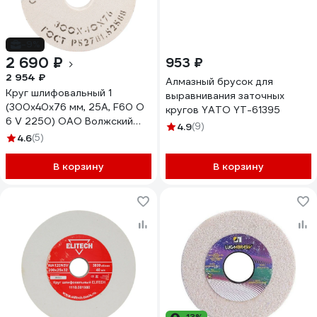
-9%
2 690 ₽
953 ₽
2 954 ₽
Алмазный брусок для
Круг шлифовальный 1
выравнивания заточных
(300x40x76 мм, 25А, F60 O
кругов YATO YT-61395
6 V 2250) ОАО Волжский
4.9
(9)
абразивный завод Н0017826
4.6
(5)
УП-00209213
В корзину
В корзину