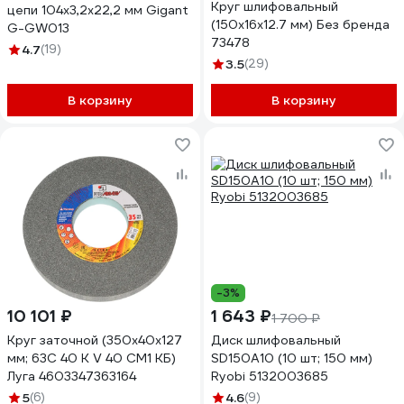
Круг шлифовальный
цепи 104x3,2x22,2 мм Gigant
(150х16х12.7 мм) Без бренда
G-GW013
73478
4.7
(19)
3.5
(29)
В корзину
В корзину
-3%
10 101 ₽
1 643 ₽
1 700 ₽
Круг заточной (350х40х127
Диск шлифовальный
мм; 63С 40 K V 40 СМ1 КБ)
SD150A10 (10 шт; 150 мм)
Луга 4603347363164
Ryobi 5132003685
5
(6)
4.6
(9)