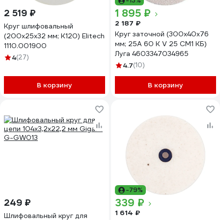
-13%
1 895 ₽
2 519 ₽
2 187 ₽
Круг шлифовальный
Круг заточной (300х40х76
(200х25х32 мм; К120) Elitech
мм; 25А 60 К V 25 СМ1 КБ)
1110.001900
Луга 4603347034965
4
(27)
4.7
(10)
В корзину
В корзину
-79%
339 ₽
249 ₽
1 614 ₽
Шлифовальный круг для