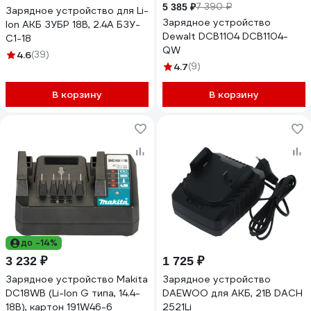
7 390 ₽
5 385 ₽
Зарядное устройство для Li-
Зарядное устройство
Ion АКБ ЗУБР 18В, 2.4А БЗУ-
Dewalt DCB1104 DCB1104-
С1-18
QW
4.6
(39)
4.7
(9)
В корзину
В корзину
до -14%
3 232 ₽
1 725 ₽
Зарядное устройство Makita
Зарядное устройство
DC18WB (Li-Ion G типа, 14.4-
DAEWOO для АКБ, 21В DACH
18В), картон 191W46-6
2521Li