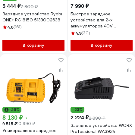
5 444 ₽
7 990 ₽
7 800 ₽
Зарядное устройство Ryobi
Быстрое зарядное
ONE+ RC18150 5133002638
устройство для 2-х
аккумуляторов 40V
4.6
(161)
GreenWorks 2938807
4.9
(20)
В корзину
В корзину
-26%
-23%
8 130 ₽
2 224 ₽
2 890 ₽
10 990 ₽
9 515 ₽
Зарядное устройство WORX
Универсальное зарядное
Professional WA3924