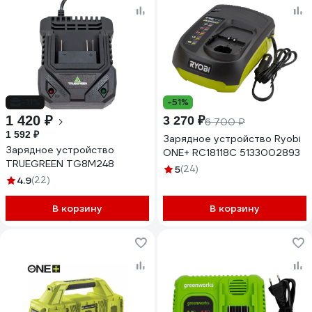
-11%
-51%
1 420 ₽
3 270 ₽
6 700 ₽
1 592 ₽
Зарядное устройство Ryobi
Зарядное устройство
ONE+ RC18118C 5133002893
TRUEGREEN TG8M248
5
(24)
4.9
(22)
В корзину
В корзину