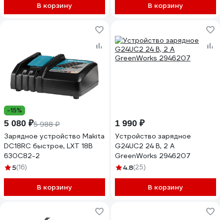
В корзину
В корзину
-15%
5 080 ₽
1 990 ₽
5 988 ₽
Зарядное устройство Makita
Устройство зарядное
DC18RC быстрое, LXT 18В
G24UC2 24 В, 2 А
630C82-2
GreenWorks 2946207
5
(16)
4.8
(25)
В корзину
В корзину