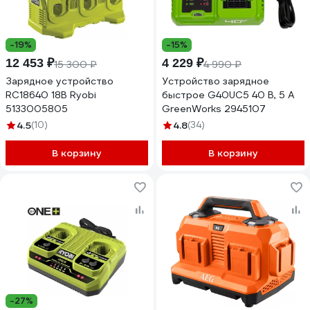
-19%
-15%
12 453 ₽
4 229 ₽
15 300 ₽
4 990 ₽
Зарядное устройство
Устройство зарядное
RC18640 18В Ryobi
быстрое G40UC5 40 В, 5 А
5133005805
GreenWorks 2945107
4.5
(10)
4.8
(34)
В корзину
В корзину
-27%