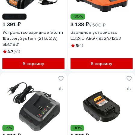
до -13%
-30%
1 391 ₽
3 138 ₽
4 500 ₽
Устройство зарядное Sturm
Зарядное устройство
1BatterySystem (21 В; 2 А)
LL1240 AEG 4932471263
SBC1821
5
(4)
4.7
(41)
В корзину
В корзину
-5%
-10%