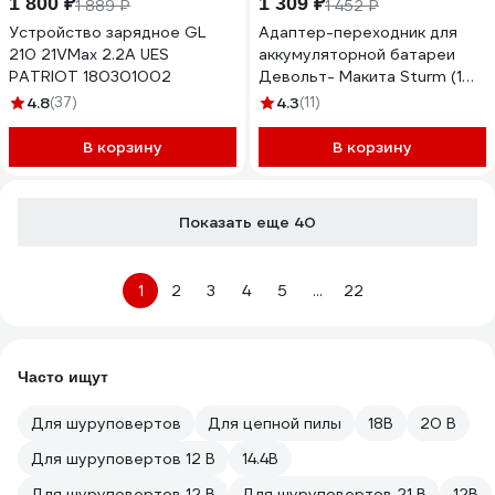
1 800 ₽
1 309 ₽
1 889 ₽
1 452 ₽
Устройство зарядное GL
Адаптер-переходник для
210 21VMax 2.2A UES
аккумуляторной батареи
PATRIOT 180301002
Девольт- Макита Sturm (1
BS) 40309-DM
4.8
(37)
4.3
(11)
В корзину
В корзину
Показать еще 40
1
2
3
4
5
...
22
Часто ищут
Для шуруповертов
Для цепной пилы
18В
20 В
Для шуруповертов 12 В
14.4В
Для шуруповертов 12 В
Для шуруповертов 21 В
12В