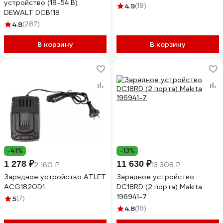
устройство (18-54 В)
4.9
(18)
DEWALT DCB118
4.8
(287)
В корзину
В корзину
-41%
-13%
1 278 ₽
11 630 ₽
2 160 ₽
13 308 ₽
Зарядное устройство ATLET
Зарядное устройство
ACG1820D1
DC18RD (2 порта) Makita
196941-7
5
(7)
4.8
(18)