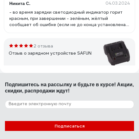
04.03.2024
Никита С.
- во время зарядки светодиодный индикатор горит
красным, при завершении - зелёным, жёлтый
сообщает об ошибке (если не до конца установлена
батарея или не подходит); - совместимость с
аккумуляторами KEYANG BL18045A 18В 2.0А*ч и
Felisatti (например, АБ-2.0Aч/Л3 Li-Ion, 2 Ач
2 отзыва
5709.5.0.00); - хорошая цена по акции 1100 рублей
Отзыв о зарядном устройстве SAFUN
17.03.2021
Алексей Р.
Подпишитесь
на рассылку
и будьте в курсе! Акции,
брал для переделки под интерскол все отлично
скидки, распродажи ждут!
подошло
129 отзывов
Отзыв о зарядном устройстве Makita
Подписаться
DC18RC