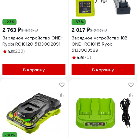
-23%
-37%
2 763 ₽
2 017 ₽
3 600 ₽
3 200 ₽
Зарядное устройство ONE+
Зарядное устройство 18В
Ryobi RC18120 5133002891
ONE+ RC18115 Ryobi
5133003589
4.8
(228)
4.9
(70)
В корзину
В корзину
-30%