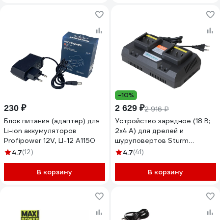
-10%
230 ₽
2 629 ₽
2 916 ₽
Блок питания (адаптер) для
Устройство зарядное (18 В;
Li-ion аккумуляторов
2х4 А) для дрелей и
Profipower 12V, LI-12 A1150
шуруповертов Sturm
SBC1822
4.7
(12)
4.7
(41)
В корзину
В корзину