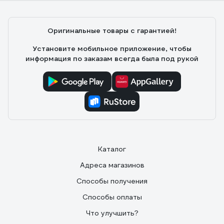
05.11.2016
Евгений
Быстрая зарядка BL1830 за 30 иногда 40 РЕАЛЬНЫХ
Оригинальные товары с гарантией!
минут. Заряжает практически все виды самых
распространенных аккумуляторов для Макиты (BL
Установите мобильное приложение, чтобы
1830, 1840, 1850 и т.д.) Музыкальное оповещение,
информация по заказам всегда была под рукой
правда играет всего пару тройку тактов.
Каталог
Адреса магазинов
Способы получения
Способы оплаты
Что улучшить?