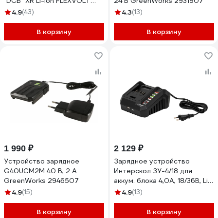
"DCB" XR Li-Ion FLEXVOLT
24 В GreenWorks 2931907
DCB118-A9
4.9
(43)
4.3
(13)
В корзину
В корзину
1 990 ₽
2 129 ₽
Устройство зарядное
Зарядное устройство
G40UCM2M 40 В, 2 A
Интерскол ЗУ-4/18 для
GreenWorks 2946507
аккум. блока 4,0А, 18/36В, Li-
ion, АПИ 2401.030
4.9
(15)
4.9
(13)
В корзину
В корзину