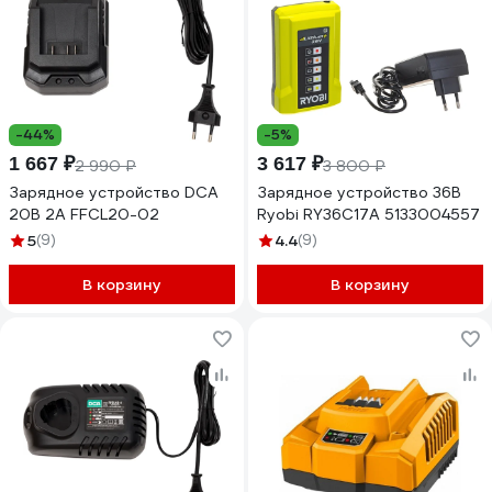
-44%
-5%
1 667 ₽
3 617 ₽
2 990 ₽
3 800 ₽
Зарядное устройство DCA
Зарядное устройство 36В
20В 2А FFCL20-02
Ryobi RY36C17A 5133004557
5
(9)
4.4
(9)
В корзину
В корзину