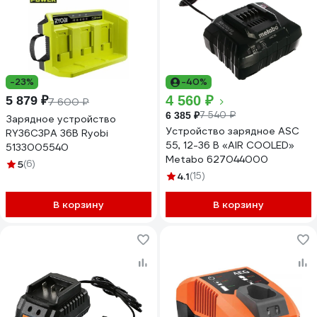
-23%
-40%
4 560 ₽
5 879 ₽
7 600 ₽
7 540 ₽
6 385 ₽
Зарядное устройство
Устройство зарядное ASC
RY36C3PA 36В Ryobi
55, 12-36 В «AIR COOLED»
5133005540
Metabo 627044000
5
(6)
4.1
(15)
В корзину
В корзину