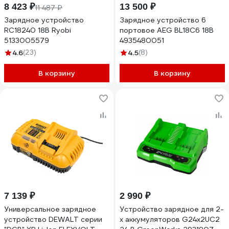
8 423 ₽
13 500 ₽
11 487 ₽
Зарядное устройство
Зарядное устройство 6
RC18240 18В Ryobi
портовое AEG BL18C6 18В
5133005579
4935480051
4.6
(23)
4.5
(8)
В корзину
В корзину
7 139 ₽
2 990 ₽
Универсальное зарядное
Устройство зарядное для 2-
устройство DEWALT серии
х аккумуляторов G24x2UC2