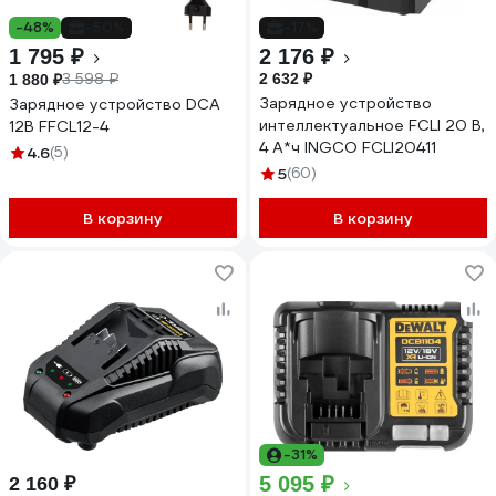
-48%
-50%
-17%
1 795 ₽
2 176 ₽
3 598 ₽
2 632 ₽
1 880 ₽
Зарядное устройство
Зарядное устройство DCA
интеллектуальное FCLI 20 В,
12В FFCL12-4
4 А*ч INGCO FCLI20411
4.6
(5)
5
(60)
В корзину
В корзину
-31%
5 095 ₽
2 160 ₽