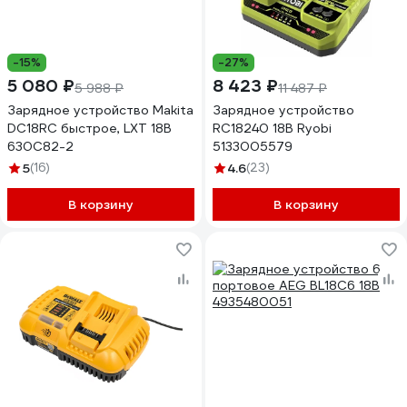
-15%
-27%
5 080 ₽
8 423 ₽
5 988 ₽
11 487 ₽
Зарядное устройство Makita
Зарядное устройство
DC18RC быстрое, LXT 18В
RC18240 18В Ryobi
630C82-2
5133005579
5
(16)
4.6
(23)
В корзину
В корзину