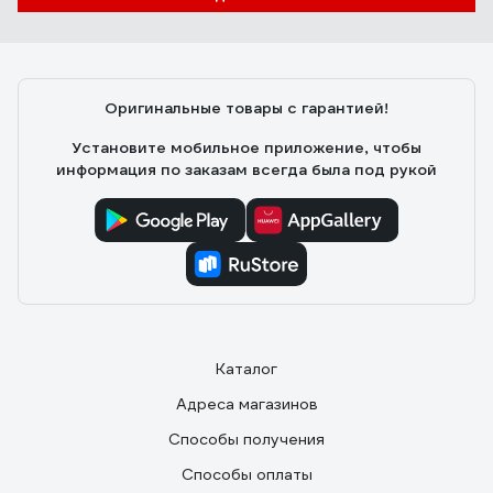
Евгений
05.11.2016
Быстрая зарядка BL1830 за 30 иногда 40 РЕАЛЬНЫХ
Оригинальные товары с гарантией!
минут. Заряжает практически все виды самых
распространенных аккумуляторов для Макиты (BL
Установите мобильное приложение, чтобы
1830, 1840, 1850 и т.д.) Музыкальное оповещение,
информация по заказам всегда была под рукой
правда играет всего пару тройку тактов.
Каталог
Адреса магазинов
Способы получения
Способы оплаты