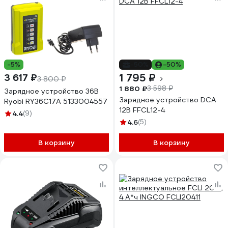
-5%
-50%
-50%
1 795 ₽
3 617 ₽
3 800 ₽
1 880 ₽
3 598 ₽
Зарядное устройство 36В
Зарядное устройство DCA
Ryobi RY36C17A 5133004557
12В FFCL12-4
4.4
(9)
4.6
(5)
В корзину
В корзину