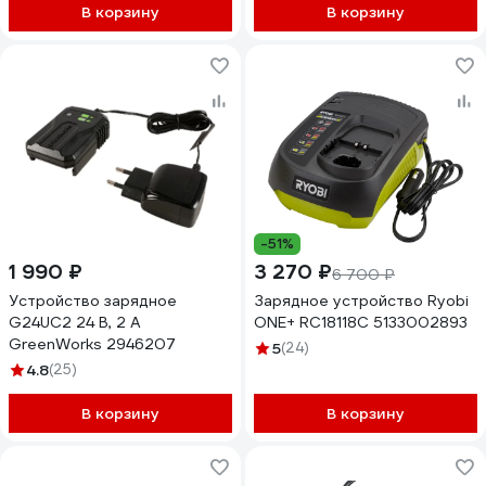
В корзину
В корзину
-51%
1 990 ₽
3 270 ₽
6 700 ₽
Устройство зарядное
Зарядное устройство Ryobi
G24UC2 24 В, 2 А
ONE+ RC18118C 5133002893
GreenWorks 2946207
5
(24)
4.8
(25)
В корзину
В корзину