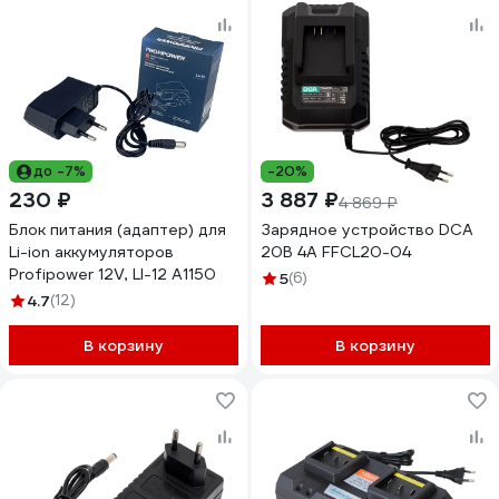
до -7%
-20%
230 ₽
3 887 ₽
4 869 ₽
Блок питания (адаптер) для
Зарядное устройство DCA
Li-ion аккумуляторов
20В 4А FFCL20-04
Profipower 12V, LI-12 A1150
5
(6)
4.7
(12)
В корзину
В корзину