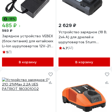
-18%
485 ₽
2 629 ₽
593 ₽
Устройство зарядное (18 В;
Зарядное устройство VEBEX
2х4 А) для дрелей и
(блок питания) для китайских
шуруповертов Sturm
Li-Ion шуруповертов 12V-21V
SBC1822
4.7
(41)
АГ504628
5
(1)
В корзину
В корзину