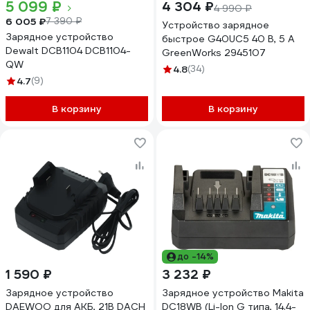
5 099 ₽
4 304 ₽
4 990 ₽
6 005 ₽
7 390 ₽
Устройство зарядное
Зарядное устройство
быстрое G40UC5 40 В, 5 А
Dewalt DCB1104 DCB1104-
GreenWorks 2945107
QW
4.8
(34)
4.7
(9)
В корзину
В корзину
до -14%
1 590 ₽
3 232 ₽
Зарядное устройство
Зарядное устройство Makita
DAEWOO для АКБ, 21В DACH
DC18WB (Li-Ion G типа, 14.4-