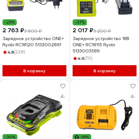
-23%
-37%
2 763 ₽
2 017 ₽
3 600 ₽
3 200 ₽
Зарядное устройство ONE+
Зарядное устройство 18В
Ryobi RC18120 5133002891
ONE+ RC18115 Ryobi
5133003589
4.8
(228)
4.9
(70)
В корзину
В корзину
-30%
-19%