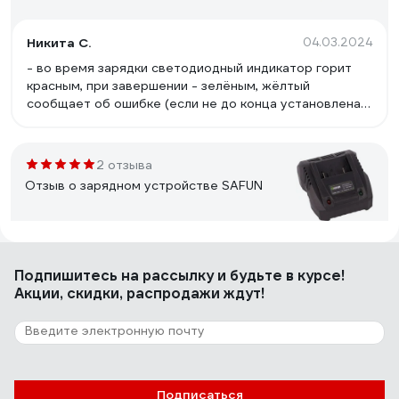
Никита С.
04.03.2024
- во время зарядки светодиодный индикатор горит
красным, при завершении - зелёным, жёлтый
сообщает об ошибке (если не до конца установлена
батарея или не подходит); - совместимость с
аккумуляторами KEYANG BL18045A 18В 2.0А*ч и
Felisatti (например, АБ-2.0Aч/Л3 Li-Ion, 2 Ач
2 отзыва
5709.5.0.00); - хорошая цена по акции 1100 рублей
Отзыв о зарядном устройстве SAFUN
Алексей Р.
17.03.2021
Подпишитесь
на рассылку
и будьте в курсе!
брал для переделки под интерскол все отлично
Акции, скидки, распродажи ждут!
подошло
129 отзывов
Отзыв о зарядном устройстве Makita
Подписаться
DC18RC