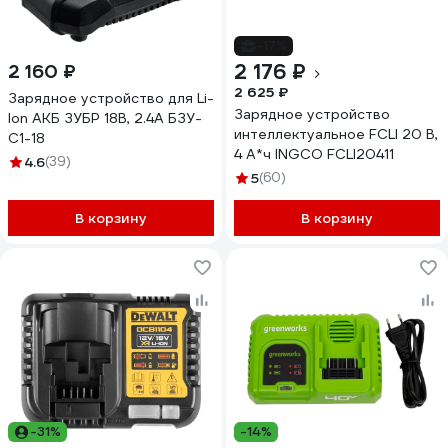
-17%
2 176 ₽
2 160 ₽
2 625 ₽
Зарядное устройство для Li-
Зарядное устройство
Ion АКБ ЗУБР 18В, 2.4А БЗУ-
интеллектуальное FCLI 20 В,
С1-18
4 А*ч INGCO FCLI20411
4.6
(39)
5
(60)
В корзину
В корзину
-31%
-14%