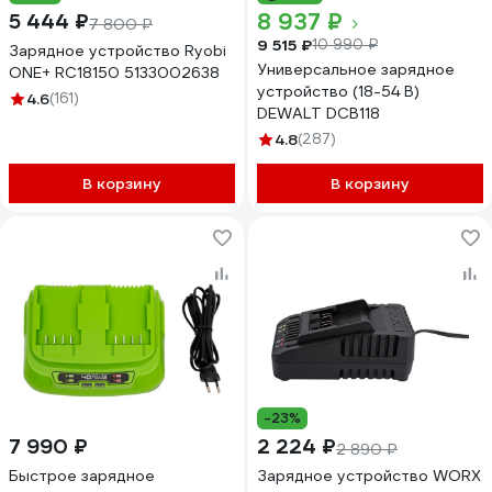
8 937 ₽
5 444 ₽
7 800 ₽
9 515 ₽
10 990 ₽
Зарядное устройство Ryobi
Универсальное зарядное
ONE+ RC18150 5133002638
устройство (18-54 В)
4.6
(161)
DEWALT DCB118
4.8
(287)
В корзину
В корзину
-23%
7 990 ₽
2 224 ₽
2 890 ₽
Быстрое зарядное
Зарядное устройство WORX