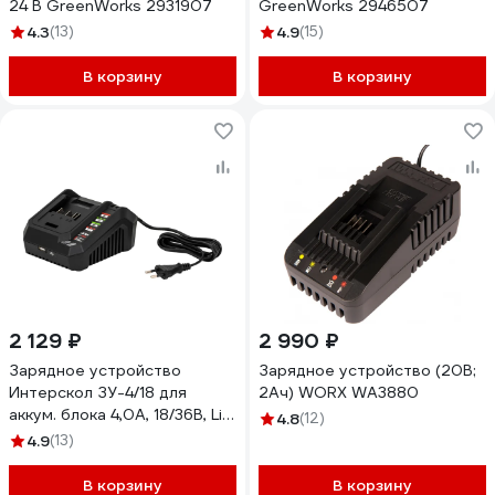
24 В GreenWorks 2931907
GreenWorks 2946507
4.3
(13)
4.9
(15)
В корзину
В корзину
2 129 ₽
2 990 ₽
Зарядное устройство
Зарядное устройство (20В;
Интерскол ЗУ-4/18 для
2Aч) WORX WA3880
аккум. блока 4,0А, 18/36В, Li-
4.8
(12)
ion, АПИ 2401.030
4.9
(13)
В корзину
В корзину