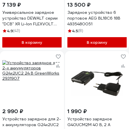
7 139 ₽
13 500 ₽
Универсальное зарядное
Зарядное устройство 6
устройство DEWALT серии
портовое AEG BL18C6 18В
"DCB" XR Li-Ion FLEXVOLT
4935480051
DCB118-A9
4.9
(43)
4.5
(8)
В корзину
В корзину
2 990 ₽
1 990 ₽
Устройство зарядное для 2-
Устройство зарядное
х аккумуляторов G24x2UC2
G40UCM2M 40 В, 2 A