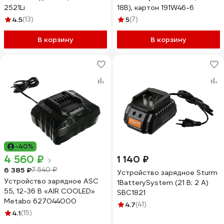
2521Li
18В), картон 191W46-6
4.5
(13)
5
(7)
В корзину
В корзину
-40%
4 560 ₽
1 140 ₽
6 385 ₽
7 540 ₽
Устройство зарядное Sturm
Устройство зарядное ASC
1BatterySystem (21 В; 2 А)
55, 12-36 В «AIR COOLED»
SBC1821
Metabo 627044000
4.7
(41)
4.1
(15)