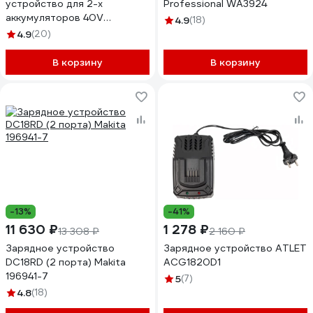
устройство для 2-х
Professional WA3924
аккумуляторов 40V
4.9
(18)
GreenWorks 2938807
4.9
(20)
В корзину
В корзину
-13%
-41%
11 630 ₽
1 278 ₽
13 308 ₽
2 160 ₽
Зарядное устройство
Зарядное устройство ATLET
DC18RD (2 порта) Makita
ACG1820D1
196941-7
5
(7)
4.8
(18)