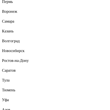
Пермь
Евгений
05.11.2016
Быстрая зарядка BL1830 за 30 иногда 40 РЕАЛЬНЫХ минут.
Воронеж
Заряжает практически все виды самых распространенных
аккумуляторов для Макиты (BL 1830, 1840, 1850 и т.д.)
Самара
Музыкальное оповещение, правда играет всего пару тройку
тактов.
Казань
Волгоград
Новосибирск
Ростов-на-Дону
Саратов
Тула
Тюмень
Уфа
Азов