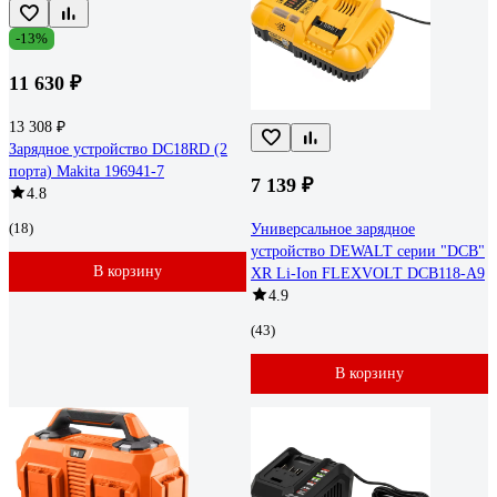
-13%
11 630 ₽
13 308 ₽
Зарядное устройство DC18RD (2
порта) Makita 196941-7
7 139 ₽
4.8
(18)
Универсальное зарядное
устройство DEWALT серии "DCB"
В корзину
XR Li-Ion FLEXVOLT DCB118-A9
4.9
(43)
В корзину