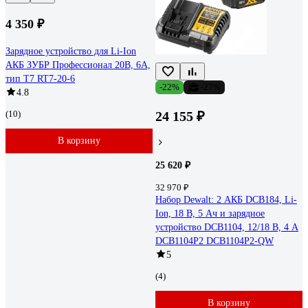
4 350 ₽
Зарядное устройство для Li-Ion
АКБ ЗУБР Профессионал 20В, 6А,
тип T7 RT7-20-6
-22%
-27%
4.8
(10)
24 155 ₽
В корзину
25 620 ₽
32 970 ₽
Набор Dewalt: 2 АКБ DCB184, Li-
Ion, 18 В, 5 Ач и зарядное
устройство DCB1104, 12/18 В, 4 A
DCB1104P2 DCB1104P2-QW
5
(4)
В корзину