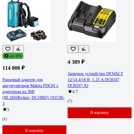
до -6%
4 389 ₽
114 808 ₽
Зарядное устройство DEWALT
Ранцевый адаптер для
12/14.4/18 В, 1.25 A DCB107
аккумуляторов Makita PDC01 с
DCB107-XJ
адаптером на 36В
4.7
(BL1850Bx4шт.,DC18RD) 191C90-
(7)
3
5
В корзину
(1)
В корзину