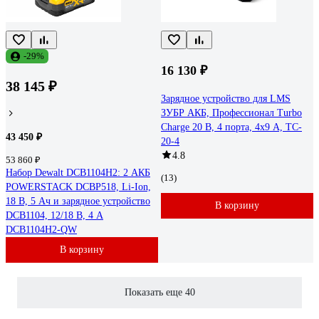
-29%
16 130 ₽
38 145 ₽
Зарядное устройство для LMS
ЗУБР АКБ, Профессионал Turbo
Charge 20 В, 4 порта, 4x9 А, TC-
43 450 ₽
20-4
4.8
53 860 ₽
Набор Dewalt DCB1104H2: 2 АКБ
(13)
POWERSTACK DCBP518, Li-Ion,
18 В, 5 Ач и зарядное устройство
В корзину
DCB1104, 12/18 В, 4 А
DCB1104H2-QW
В корзину
Показать еще 40