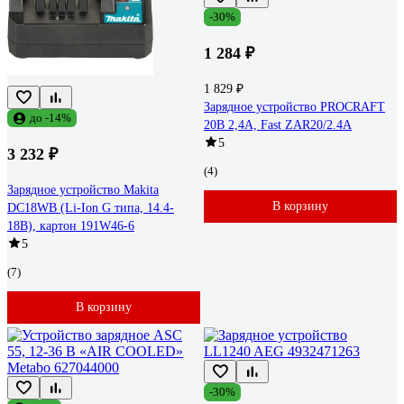
-30%
1 284 ₽
1 829 ₽
Зарядное устройство PROCRAFT
до -14%
20В 2,4А, Fast ZAR20/2.4A
5
3 232 ₽
(4)
Зарядное устройство Makita
В корзину
DC18WB (Li-Ion G типа, 14.4-
18В), картон 191W46-6
5
(7)
В корзину
-30%