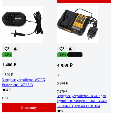
-22%
-18%
-32%
1 480 ₽
4 959 ₽
1 890 ₽
Зарядное устройство WORX
5 970 ₽
Professional WA3713
4.9
7 279 ₽
Зарядное устройство Dewalt для
(18)
сдвижных батарей Li-Ion Dewalt
12/20/60 В, ток 4A DCB1104
В корзину
5