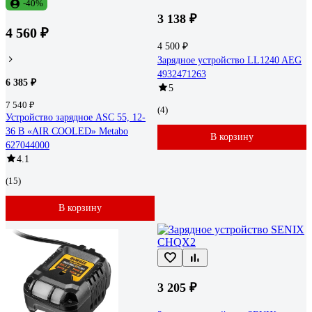
-40%
3 138 ₽
4 560 ₽
4 500 ₽
Зарядное устройство LL1240 AEG
4932471263
6 385 ₽
5
7 540 ₽
(4)
Устройство зарядное ASC 55, 12-
36 В «AIR COOLED» Metabo
В корзину
627044000
4.1
(15)
В корзину
3 205 ₽