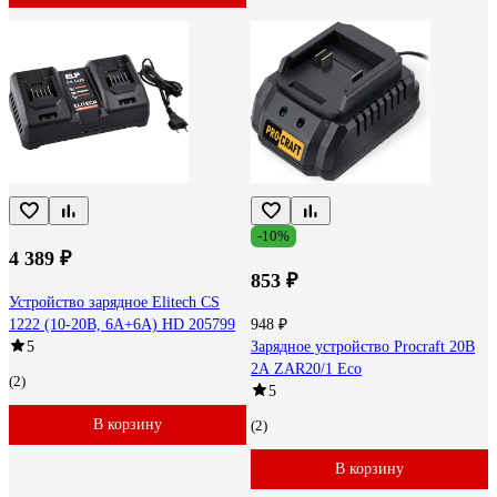
-10%
4 389 ₽
853 ₽
Устройство зарядное Elitech CS
1222 (10-20В, 6А+6А) HD 205799
948 ₽
5
Зарядное устройство Procraft 20В
2А ZAR20/1 Eco
(2)
5
В корзину
(2)
В корзину