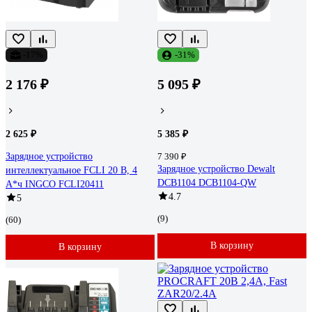
-17%
-31%
2 176 ₽
5 095 ₽
2 625 ₽
5 385 ₽
Зарядное устройство
7 390 ₽
Зарядное устройство Dewalt
интеллектуальное FCLI 20 В, 4
DCB1104 DCB1104-QW
А*ч INGCO FCLI20411
4.7
5
(9)
(60)
В корзину
В корзину