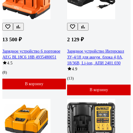
13 500 ₽
2 129 ₽
Зарядное устройство 6 портовое
Зарядное устройство Интерскол
AEG BL18C6 18В 4935480051
ЗУ-4/18 для аккум. блока 4,0А,
4.5
18/36В, Li-ion, АПИ 2401.030
4.9
(8)
(13)
В корзину
В корзину