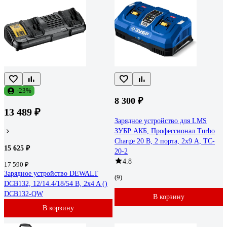
-23%
8 300 ₽
13 489 ₽
Зарядное устройство для LMS
ЗУБР АКБ, Профессионал Turbo
Charge 20 В, 2 порта, 2x9 А, TC-
15 625 ₽
20-2
4.8
17 590 ₽
Зарядное устройство DEWALT
(9)
DCB132, 12/14.4/18/54 В, 2x4 A ()
DCB132-QW
В корзину
В корзину