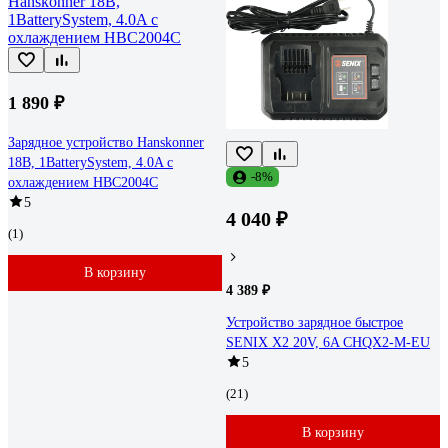
1 890 ₽
Зарядное устройство Hanskonner
18В, 1BatterySystem, 4.0A с
-8%
охлаждением HBC2004C
5
4 040 ₽
(1)
В корзину
4 389 ₽
Устройство зарядное быстрое
SENIX X2 20V, 6A CHQX2-M-EU
5
(21)
В корзину