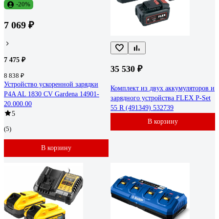
-20%
7 069 ₽
7 475 ₽
35 530 ₽
8 838 ₽
Устройство ускоренной зарядки
Комплект из двух аккумуляторов и
P4A AL 1830 CV Gardena 14901-
зарядного устройства FLEX P-Set
20.000.00
55 R (491349) 532739
5
В корзину
(5)
В корзину