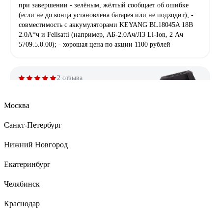
при завершении - зелёным, жёлтый сообщает об ошибке
(если не до конца установлена батарея или не подходит); -
совместимость с аккумуляторами KEYANG BL18045A 18В
2.0А*ч и Felisatti (например, АБ-2.0Aч/Л3 Li-Ion, 2 Ач
5709.5.0.00); - хорошая цена по акции 1100 рублей
2 отзыва
Отзыв о зарядном устройстве SAFUN
Москва
Санкт-Петербург
Алексей Р.
17.03.2021
брал для переделки под интерскол все отлично подошло
Нижний Новгород
Екатеринбург
129 отзывов
Челябинск
Отзыв о зарядном устройстве Makita DC18RC
Краснодар