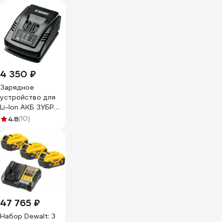
В, 1 порт, 1x6 А,
TC-20-1
4 350 ₽
Зарядное
устройство для
Li-Ion АКБ ЗУБР
Профессионал
4.8
(10)
20В, 6А, тип T7
RT7-20-6
47 765 ₽
Набор Dewalt: 3