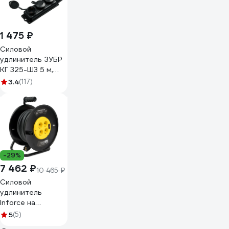
1 475 ₽
Силовой
удлинитель ЗУБР
КГ 325-Ш3 5 м,
4000 Вт, 3 гнезда
3.4
(117)
55024-05
-29%
7 462 ₽
10 465 ₽
Силовой
удлинитель
Inforce на
катушке, 4 гнезда,
5
(5)
с/з КГ 3х2,5 16A