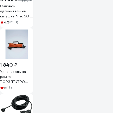
4 990 ₽
Силовой
удлинитель на
катушке 4 гн. 50 м
ПВС 2х2,5
4.3
(598)
GLANZEN EB-50-
008 00-
00000525
1 840 ₽
Удлинитель на
рамке
ТОРЭЛЕКТРО
серии
5
(13)
ВОЛЬТПРОМ ПВС
2х2,5 20м (б/з)
IP20. ВП200