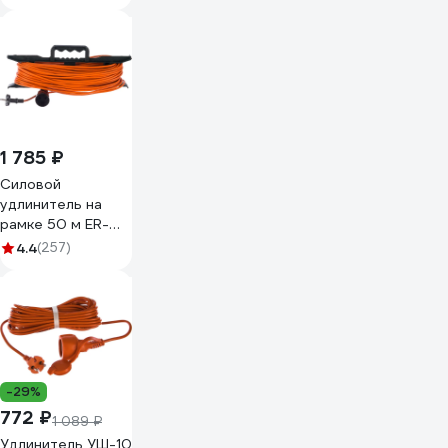
3x1,5 IP44 арт. EB-
50-007
00012294
1 785 ₽
Силовой
удлинитель на
рамке 50 м ER-
50-001 GLANZEN
4.4
(257)
00012316
-29%
772 ₽
1 089 ₽
Удлинитель УШ-10