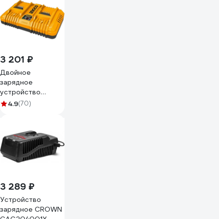
DEVON 5392-LI-
20
3 201 ₽
Двойное
зарядное
устройство
INDUSTRIAL 2x21B,
4.9
(70)
4 A*ч INGCO
FCLI2034
3 289 ₽
Устройство
зарядное CROWN