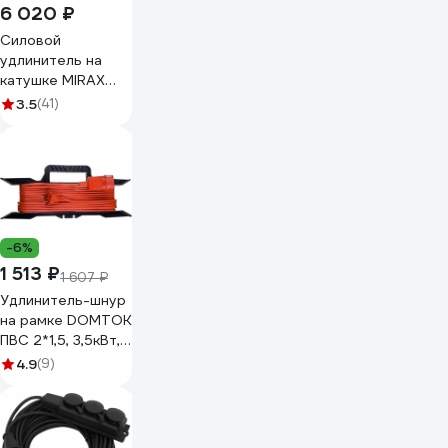
6 020 ₽
Силовой
удлинитель на
катушке MIRAX
пвс 3x2.5 50м
3.5
(41)
3500вт 55051-50
-6%
1 513 ₽
1 607 ₽
Удлинитель-шнур
на рамке DOMTOK
ПВС 2*1,5, 3,5кВт,
без заземления,
4.9
(9)
30м 2404