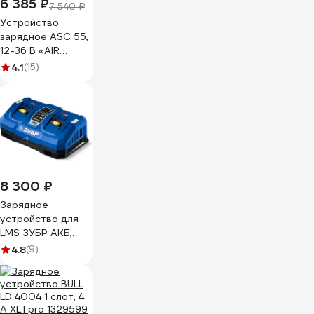
6 385 ₽
7 540 ₽
Устройство
зарядное ASC 55,
12-36 В «AIR
COOLED» Metabo
4.1
(15)
627044000
8 300 ₽
Зарядное
устройство для
LMS ЗУБР АКБ,
Профессионал
4.8
(9)
Turbo Charge 20
В, 2 порта, 2x9 А,
TC-20-2