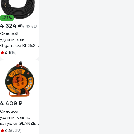
-27%
4 324 ₽
5 935 ₽
Силовой
удлинитель
Gigant с/з КГ 3x2,5
3 гнезда 30м IP44
4.1
(14)
G-855
4 409 ₽
Силовой
удлинитель на
катушке GLANZEN
4 гн. 50 м ПВС
4.3
(598)