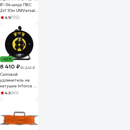
IP-54 шнур ПВС
2x1 10м UNIVersal
9632777
4.9
(132)
-45%
8 410 ₽
15 241 ₽
Силовой
удлинитель на
катушке Inforce 4
гнезда, с/з КГт
4.3
(40)
3х2,5 16A 30м IP44
GRANITE ZG 09-
15-03