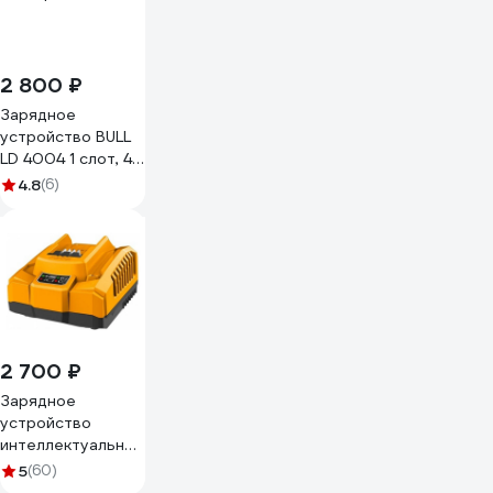
2 800 ₽
Зарядное
устройство BULL
LD 4004 1 слот, 4
А XLTpro 1329599
4.8
(6)
2 700 ₽
Зарядное
устройство
интеллектуальное
FCLI 20 В, 4 А*ч
5
(60)
INGCO FCLI20411