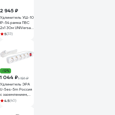
2 945 ₽
Удлинитель УШ-10
IP-54 рамка ПВС
2x1 30м UNIVersal
9632793
5
(33)
-12%
1 044 ₽
1 191 ₽
Удлинитель ЭРА
U-5es-5m Россия
с заземлением,
3x1мм2, 16A, ПВС, с
4.5
(40)
выкл, 5гн, 5м
Б0028383