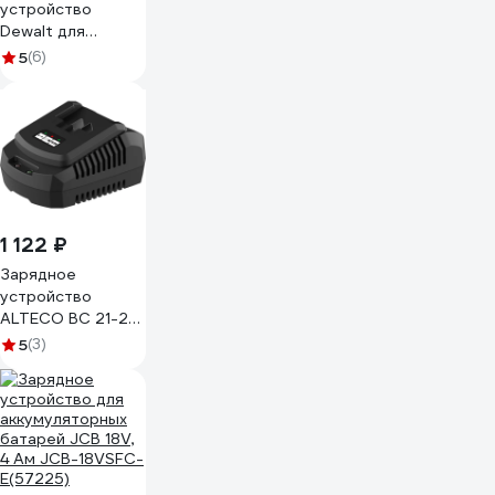
устройство
Dewalt для
сдвижных батарей
5
(6)
Li-Ion Dewalt
12/20/60 В, ток 4A
DCB1104
1 122 ₽
Зарядное
устройство
ALTECO BC 21-24
F 86455
5
(3)