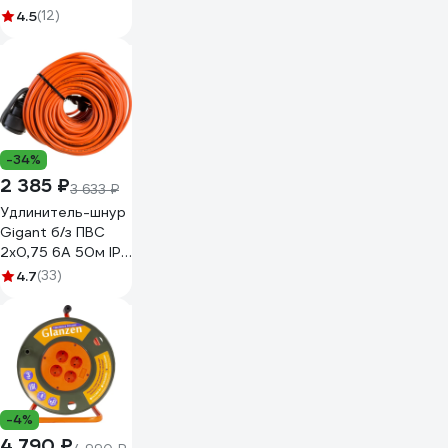
Вт, 1 гнездо, ПВС
4.5
(12)
2х0,75 мм2,
55014-10_z01
-34%
2 385 ₽
3 633 ₽
Удлинитель-шнур
Gigant б/з ПВС
2х0,75 6A 50м IP
44 INDUSTRY EG
4.7
(33)
PE-017
-4%
4 790 ₽