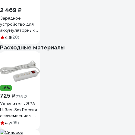
2 469 ₽
Зарядное
устройство для
аккумуляторных
батарей JCB 18V,
4.6
(28)
4 Ам JCB-18VSFC-
Расходные материалы
E(57225)
-6%
725 ₽
775 ₽
Удлинитель ЭРА
U-3es-3m Россия
с заземлением,
3x1мм2, 16A, ПВС, с
4.7
(95)
выкл, 3гн, 3м
Б0028378