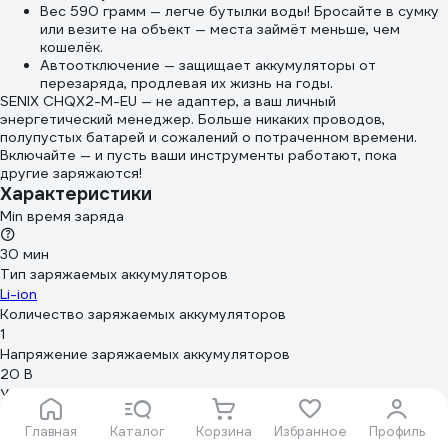
Вес 590 грамм — легче бутылки воды! Бросайте в сумку
или везите на объект — места займёт меньше, чем
кошелёк.
Автоотключение — защищает аккумуляторы от
перезаряда, продлевая их жизнь на годы.
SENIX CHQX2-M-EU — не адаптер, а ваш личный
энергетический менеджер. Больше никаких проводов,
полупустых батарей и сожалений о потраченном времени.
Включайте — и пусть ваши инструменты работают, пока
другие заряжаются!
Характеристики
Min время заряда
30 мин
Тип заряжаемых аккумуляторов
Li-ion
Количество заряжаемых аккумуляторов
1
Напряжение заряжаемых аккумуляторов
20 В
Устройство аккумулятора
слайдер
Главная
Каталог
Корзина
Избранное
Профиль
Наличие встроенного вентилятора