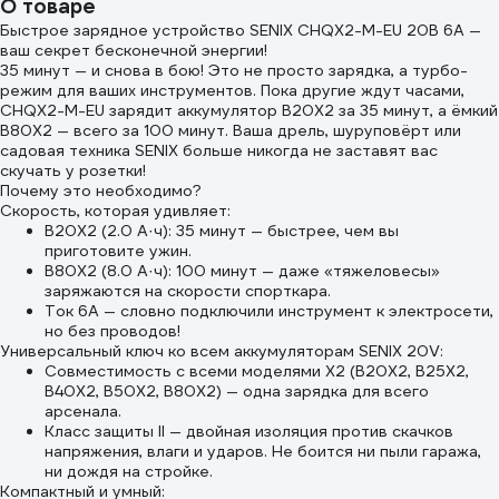
О товаре
30м IP20 GRANITE
Быстрое зарядное устройство SENIX CHQX2-M-EU 20В 6А —
ZG 09-15-11
ваш секрет бесконечной энергии!
35 минут — и снова в бою! Это не просто зарядка, а турбо-
режим для ваших инструментов. Пока другие ждут часами,
CHQX2-M-EU зарядит аккумулятор B20X2 за 35 минут, а ёмкий
B80X2 — всего за 100 минут. Ваша дрель, шуруповёрт или
садовая техника SENIX больше никогда не заставят вас
скучать у розетки!
Почему это необходимо?
Скорость, которая удивляет:
B20X2 (2.0 А·ч): 35 минут — быстрее, чем вы
приготовите ужин.
B80X2 (8.0 А·ч): 100 минут — даже «тяжеловесы»
заряжаются на скорости спорткара.
Ток 6А — словно подключили инструмент к электросети,
но без проводов!
Универсальный ключ ко всем аккумуляторам SENIX 20V:
Совместимость с всеми моделями X2 (B20X2, B25X2,
B40X2, B50X2, B80X2) — одна зарядка для всего
арсенала.
Класс защиты II — двойная изоляция против скачков
напряжения, влаги и ударов. Не боится ни пыли гаража,
ни дождя на стройке.
Компактный и умный: