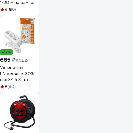
1x30 м на рамке
ПВС 2x1,0
4.8
(6)
Меркурий УП6-159
"МРК" 330222
-17%
665 ₽
804 ₽
Удлинитель
UNIVersal е-303а
пвс 3/1,5 3гн. с
заземлением,
5
(90)
длина 3м
(еврослот) 1722