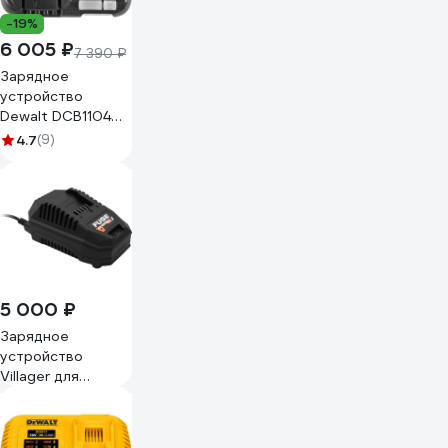
-19%
6 005 ₽
7 390 ₽
Зарядное
устройство
Dewalt DCB1104
DCB1104-QW
4.7
(9)
5 000 ₽
Зарядное
устройство
Villager для
аккумулятора
FUSE 4,5A 083383