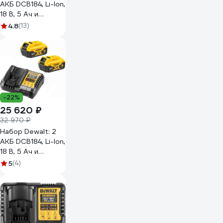
АКБ DCB184, Li-Ion,
18 В, 5 Ач и
зарядное
4.8
(13)
устройство
DCB1104, 12/18 В, 4
A DCB1104P3
DCB1104P3-QW
-22%
25 620 ₽
32 970 ₽
Набор Dewalt: 2
АКБ DCB184, Li-Ion,
18 В, 5 Ач и
зарядное
5
(4)
устройство
DCB1104, 12/18 В, 4
A DCB1104P2
DCB1104P2-QW