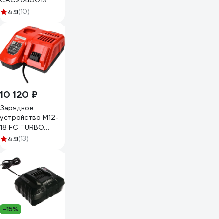
CAC204001X
4.9
(10)
10 120 ₽
Зарядное
устройство M12-
18 FC TURBO
Milwaukee
4.9
(13)
4932451079
-15%