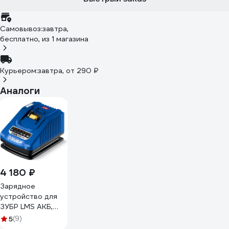
Самовывоз:
завтра,
бесплатно
, из 1 магазина
Курьером:
завтра,
от 290 ₽
Аналоги
4 180 ₽
Зарядное
устройство для
ЗУБР LMS АКБ,
Профессионал
5
(9)
Turbo Charge 20