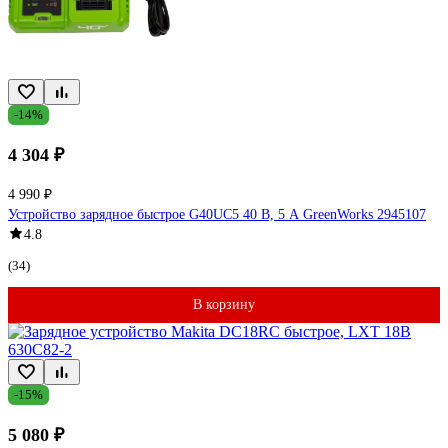
-14%
4 304 ₽
4 990 ₽
Устройство зарядное быстрое G40UC5 40 В, 5 А GreenWorks 2945107
4.8
(34)
В корзину
-15%
5 080 ₽