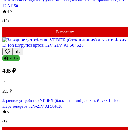
Блок питания (адаптер) для Li-ion аккумуляторов Profipower 12V, LI-
12 A1150
4.7
(12)
В корзину
-18%
485 ₽
593 ₽
Зарядное устройство VEBEX (блок питания) для китайских Li-Ion
шуруповертов 12V-21V АГ504628
5
(1)