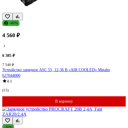
-40%
4 560 ₽
6 385 ₽
7 540 ₽
Устройство зарядное ASC 55, 12-36 В «AIR COOLED» Metabo
627044000
4.1
(15)
В корзину
-30%