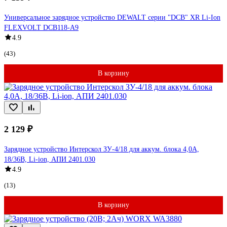
Универсальное зарядное устройство DEWALT серии "DCB" XR Li-Ion
FLEXVOLT DCB118-A9
4.9
(43)
В корзину
2 129 ₽
Зарядное устройство Интерскол ЗУ-4/18 для аккум. блока 4,0А,
18/36В, Li-ion, АПИ 2401.030
4.9
(13)
В корзину