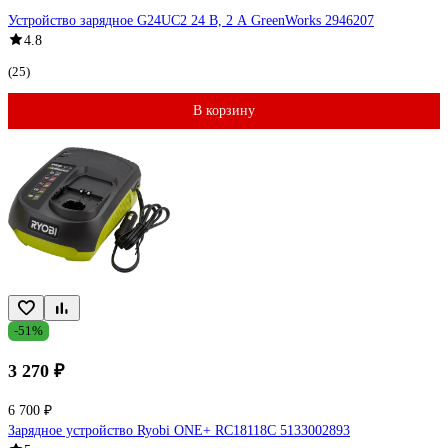
Устройство зарядное G24UC2 24 В, 2 А GreenWorks 2946207
4.8
(25)
В корзину
-51%
3 270 ₽
6 700 ₽
Зарядное устройство Ryobi ONE+ RC18118C 5133002893