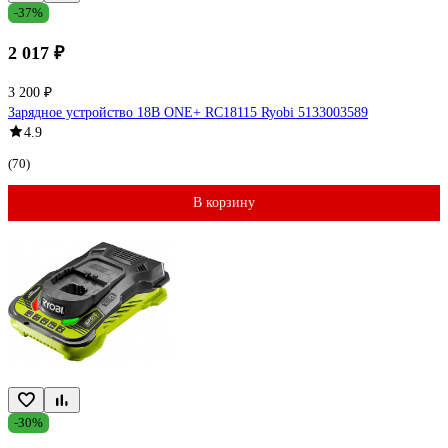
-37%
2 017 ₽
3 200 ₽
Зарядное устройство 18В ONE+ RC18115 Ryobi 5133003589
4.9
(70)
В корзину
-30%