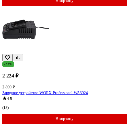
В корзину
-23%
2 224 ₽
2 890 ₽
Зарядное устройство WORX Professional WA3924
4.9
(18)
В корзину