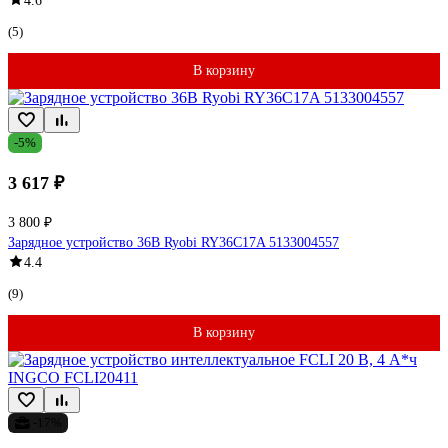
4.6
(5)
В корзину
-5%
3 617 ₽
3 800 ₽
Зарядное устройство 36В Ryobi RY36C17A 5133004557
4.4
(9)
В корзину
-17%