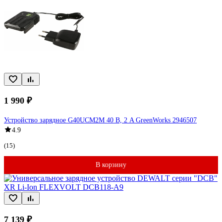
1 990 ₽
Устройство зарядное G40UCM2M 40 В, 2 A GreenWorks 2946507
4.9
(15)
В корзину
7 139 ₽