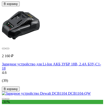
В корзину
2 160 ₽
Зарядное устройство для Li-Ion АКБ ЗУБР 18В, 2.4А БЗУ-С1-
18
4.6
(39)
В корзину
-31%