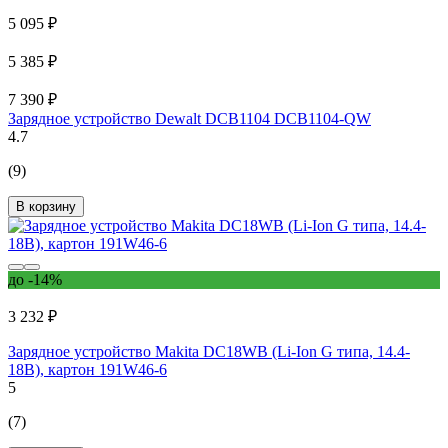
5 095 ₽
5 385 ₽
7 390 ₽
Зарядное устройство Dewalt DCB1104 DCB1104-QW
4.7
(9)
В корзину
до -14%
3 232 ₽
Зарядное устройство Makita DC18WB (Li-Ion G типа, 14.4-
18В), картон 191W46-6
5
(7)