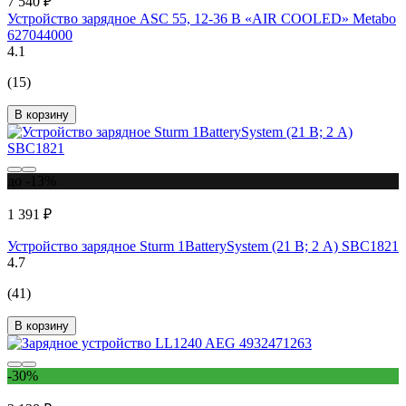
7 540 ₽
Устройство зарядное ASC 55, 12-36 В «AIR COOLED» Metabo
627044000
4.1
(15)
В корзину
до -13%
1 391 ₽
Устройство зарядное Sturm 1BatterySystem (21 В; 2 А) SBC1821
4.7
(41)
В корзину
-30%