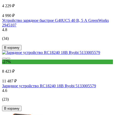
4 229 ₽
4 990 ₽
Устройство зарядное быстрое G40UC5 40 В, 5 А GreenWorks
2945107
4.8
(34)
В корзину
-27%
8 423 ₽
11 487 ₽
Зарядное устройство RC18240 18В Ryobi 5133005579
4.6
(23)
В корзину