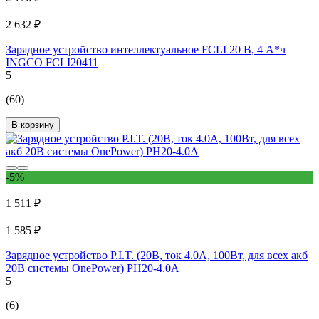
2 632 ₽
Зарядное устройство интеллектуальное FCLI 20 В, 4 А*ч
INGCO FCLI20411
5
(60)
В корзину
-5%
1 511 ₽
1 585 ₽
Зарядное устройство P.I.T. (20В, ток 4.0А, 100Вт, для всех акб
20В системы OnePower) PH20-4.0A
5
(6)