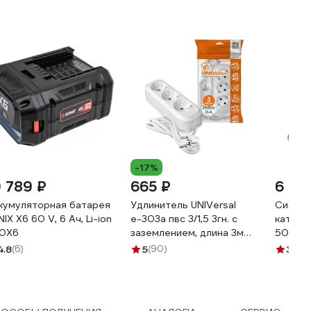
-17%
9 789 ₽
665 ₽
6 02
кумуляторная батарея
Удлинитель UNIVersal
Силово
NIX X6 60 V, 6 Ач, Li-ion
е-303а пвс 3/1,5 3гн. с
катушк
0X6
заземлением, длина 3м
50м 35
(еврослот) 1722
4.8
(6)
5
(90)
3.5
(4