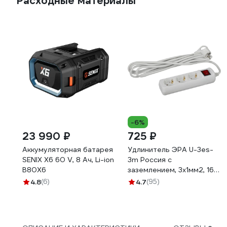
Расходные материалы
-6%
23 990 ₽
725 ₽
Аккумуляторная батарея
Удлинитель ЭРА U-3es-
SENIX X6 60 V, 8 Ач, Li-ion
3m Россия с
B80X6
заземлением, 3x1мм2, 16A,
ПВС, с выкл, 3гн, 3м
4.8
(6)
4.7
(95)
Б0028378