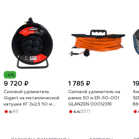
-4%
9 720 ₽
1 785 ₽
1
Силовой удлинитель
Силовой удлинитель на
Ак
Gigant на металлической
рамке 50 м ER-50-001
SE
катушке КГ 3x2,5 50 м
GLANZEN 00012316
B6
80080
4
(41)
4.4
(257)