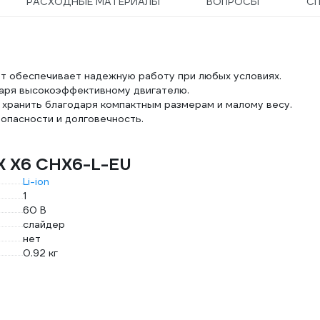
РАСХОДНЫЕ МАТЕРИАЛЫ
ВОПРОСЫ
С
т обеспечивает надежную работу при любых условиях.
аря высокоэффективному двигателю.
и хранить благодаря компактным размерам и малому весу.
опасности и долговечность.
X X6 CHX6-L-EU
Li-ion
1
60 В
слайдер
нет
0.92 кг