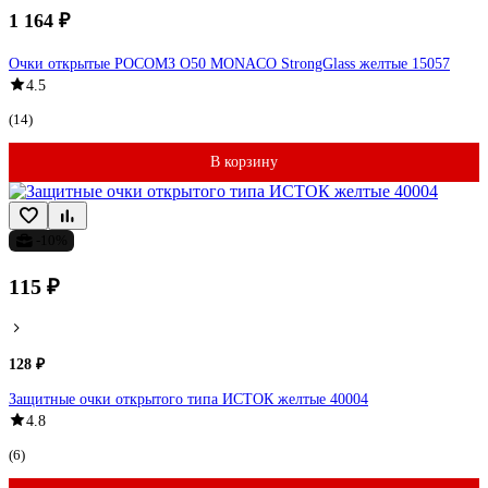
1 164 ₽
Очки открытые РОСОМЗ О50 MONACO StrongGlass желтые 15057
4.5
(14)
В корзину
-10%
115 ₽
128 ₽
Защитные очки открытого типа ИСТОК желтые 40004
4.8
(6)