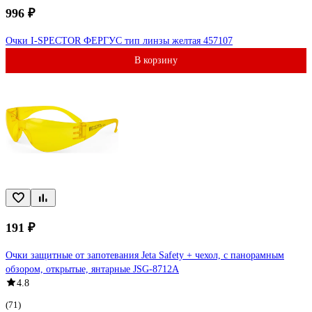
996 ₽
Очки I-SPECTOR ФЕРГУС тип линзы желтая 457107
В корзину
191 ₽
Очки защитные от запотевания Jeta Safety + чехол, с панорамным
обзором, открытые, янтарные JSG-8712A
4.8
(71)