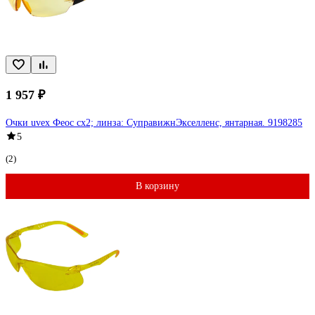
1 957 ₽
Очки uvex Феос cx2; линза: СуправижнЭкселленс, янтарная. 9198285
5
(2)
В корзину