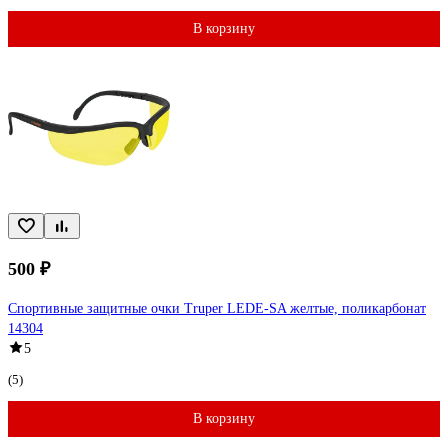
В корзину
500 ₽
Спортивные защитные очки Truper LEDE-SA желтые, поликарбонат
14304
5
(5)
В корзину