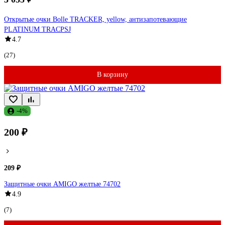
Открытые очки Bolle TRACKER, yellow, антизапотевающие
PLATINUM TRACPSJ
4.7
(27)
В корзину
-4%
200 ₽
209 ₽
Защитные очки AMIGO желтые 74702
4.9
(7)