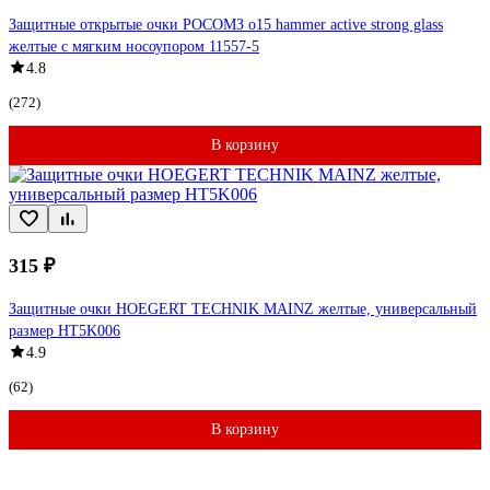
Защитные открытые очки РОСОМЗ о15 hammer active strong glass
желтые с мягким носоупором 11557-5
4.8
(272)
В корзину
315 ₽
Защитные очки HOEGERT TECHNIK MAINZ желтые, универсальный
размер HT5K006
4.9
(62)
В корзину