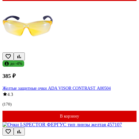
до -4%
385 ₽
Желтые защитные очки ADA VISOR CONTRAST А00504
4.3
(170)
В корзину