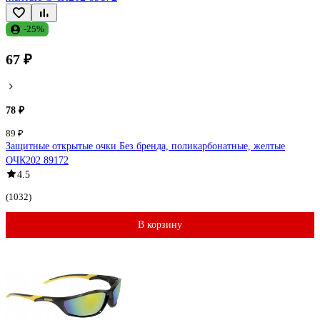
-25%
67 ₽
78 ₽
89 ₽
Защитные открытые очки Без бренда, поликарбонатные, желтые
ОЧК202 89172
4.5
(1032)
В корзину