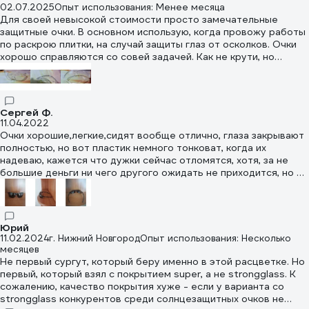
02.07.2025
Опыт использования: Менее месяца
Для своей невысокой стоимости просто замечательные
защитные очки. В основном использую, когда провожу работы
по раскрою плитки, на случай защиты глаз от осколков. Очки
хорошо справляются со совей задачей. Как не крути, но
мелкие царапины все равно появляться начинают спустя
время. Но на один объект хватает и уже хорошо.
Сергей Ф.
11.04.2022
Очки хорошие,легкие,сидят вообще отлично, глаза закрывают
полностью, но вот пластик немного тонковат, когда их
надеваю, кажется что дужки сейчас отломятся, хотя, за не
большие деньги ни чего другого ожидать не приходится, но в
принципе, если ими аккуратно пользоваться, то очки очень
хорошие, мне они очень понравились!!!!!
Юрий
11.02.2024
г. Нижний Новгород
Опыт использования: Несколько
месяцев
Не первый сургут, который беру именно в этой расцветке. Но
первый, который взял с покрытием super, а не strongglass. К
сожалению, качество покрытия хуже - если у варианта со
strongglass конкурентов среди солнцезащитных очков не