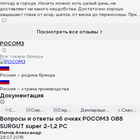
погоду в городе. Носить можно хоть целый день, не
доставляют ни какого неудобства. Достаточно хорошо
защищают глаза от искр, щепок, от виска до переносицы. При
падении на твердую поверхность не повреждаются.
Царапаются при неаккуратном хранении - в бардачке
автомобиля или инструментальном ящике. При работе в
Посмотреть все отзывы
пасмурную погоду или в помещении, использую такую же
модель, но желтые.
РОСОМЗ
Все товары бренда
Россия — родина бренда
Россия — страна производства
Документация
Сертификат дилера
Сертификаты соответствия
Сертификаты соответствия
Декларация о соответствии от 2023.07.20
Скачать всю документацию
Вопросы и ответы об очках РОСОМЗ O88
SURGUT super 2-1,2 PC
Попов Александр
28.07.2018