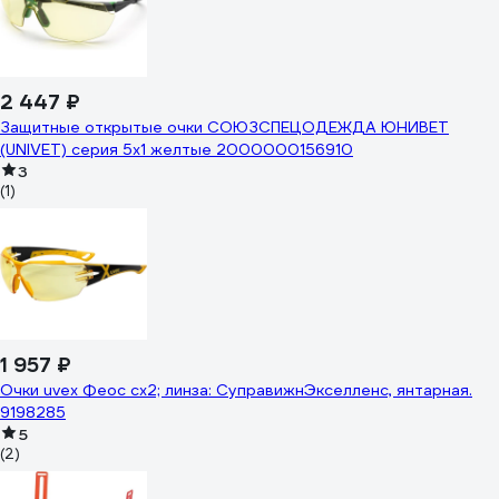
2 447 ₽
Защитные открытые очки СОЮЗСПЕЦОДЕЖДА ЮНИВЕТ
(UNIVET) серия 5x1 желтые 2000000156910
3
(1)
1 957 ₽
Очки uvex Феос cx2; линза: СуправижнЭкселленс, янтарная.
9198285
5
(2)