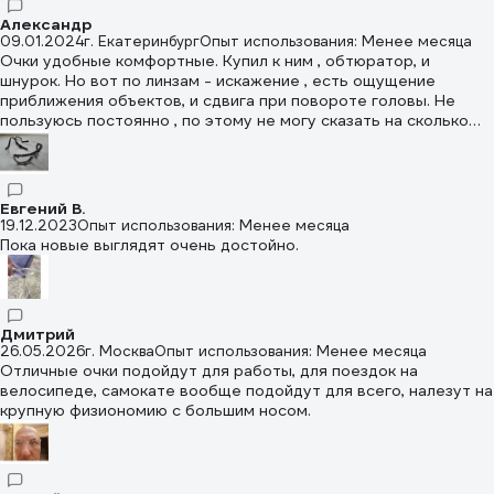
было (серьезно, не только как защитные, но даже в горы или
на море), то вот вариант с покрытием super стал напрягать
Александр
09.01.2024
г. Екатеринбург
Опыт использования: Менее месяца
какой-то "липкостью", что ли. Когда протираешь очки от пыли
Очки удобные комфортные. Купил к ним , обтюратор, и
- тряпочка словно с усилием двигается по поверхности, не
шнурок. Но вот по линзам - искажение , есть ощущение
скользит. В целом эта модель живет у меня в среднем года
приближения объектов, и сдвига при повороте головы. Не
два-три.
пользуюсь постоянно , по этому не могу сказать на сколько
критично .
Евгений В.
19.12.2023
Опыт использования: Менее месяца
Пока новые выглядят очень достойно.
Дмитрий
26.05.2026
г. Москва
Опыт использования: Менее месяца
Отличные очки подойдут для работы, для поездок на
велосипеде, самокате вообще подойдут для всего, налезут на
крупную физиономию с большим носом.