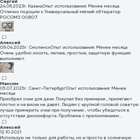
Сергей
24.06.2023
г. Казань
Опыт использования: Менее месяца
Отлично подошли к Универсальный мягкий обтюратор
РОСОМЗ 00807
Алексей
09.04.2025
г. Смоленск
Опыт использования: Менее месяца
Очень удобно носить, легкие, простые, защитную функцию
выполняют.
Максим
05.07.2025
г. Санкт-Петербург
Опыт использования: Менее
месяца
Приобрел очки для дачи. Покупал без примерки , прилегают
плотно и на виски не давят. Людям с крупной головой советую
лучше примерить очки при получении , чтобы убедиться в
отсутствии дискомфорта. Проблема с преломлением
изображения отсутствует. Запотевают в районе переносицы ,
но лично меня это не сильно напрягает.
Алексей
12.10.2021
Использую не только для работы, но и просто в солнечную