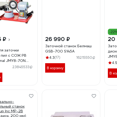
-22
5 ₽
26 990 ₽
20 
Заточной станок Белмаш
Зато
ля заточки
GSB-700 S145A
диск
 пил с СОЖ PB
JMY8
(17)
4.3
16215550
ional JMY8-70N
4.
0010
23845533
В корзину
В ко
у