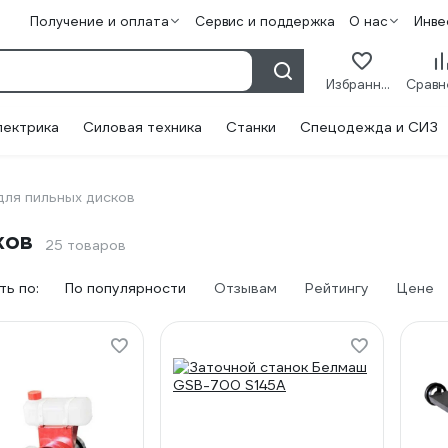
Получение и оплата
Сервис и поддержка
О нас
Инве
Избранное
лектрика
Силовая техника
Станки
Спецодежда и СИЗ
для пильных дисков
ков
25 товаров
ь по:
По популярности
Отзывам
Рейтингу
Цене