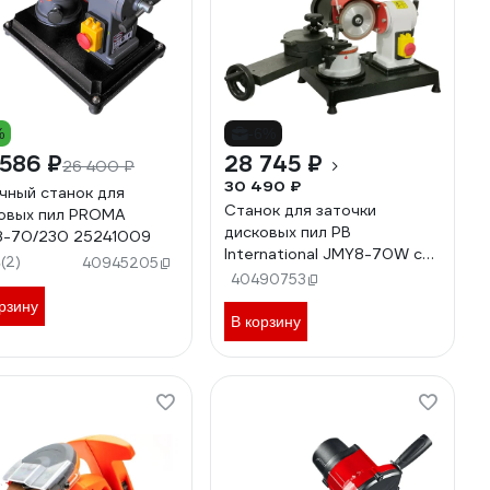
%
-6%
586 ₽
28 745 ₽
26 400 ₽
30 490 ₽
чный станок для
Станок для заточки
овых пил PROMA
дисковых пил PB
-70/230 25241009
International JMY8-70W с
(2)
5
40945205
СОЖ MM00100015
40490753
рзину
В корзину