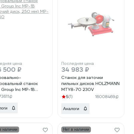
едняя цена
Последняя цена
6 500 ₽
34 983 ₽
овально-
Станок для заточки
ровальный станок
пильных дисков HOLZMANN
 Group Inc MP-1B
MTY8-70 230V
очий диск, 250 мм) MP-
73611
(1)
5
16008469
50
логи
Аналоги
в наличии
Нет в наличии