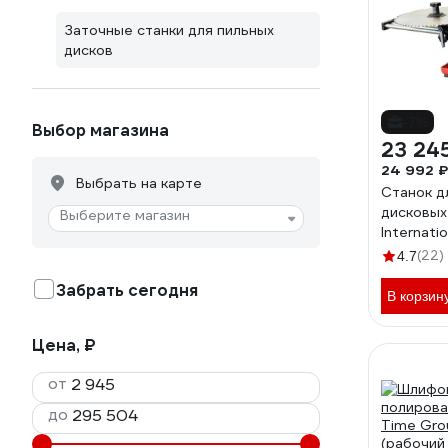
Заточные станки для пильных
дисков
-7%
Выбор магазина
23 24
24 992 ₽
Выбрать на карте
Станок д
дисковых
Выберите магазин
Internat
MM0010
(22)
4.7
Забрать сегодня
В корзин
Цена, ₽
от
до