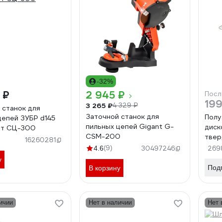
-32%
 ₽
2 945 ₽
Посл
199
3 265 ₽
4 329 ₽
 станок для
Заточной станок для
Полу
цепей ЗУБР d145
пильных цепей Gigant G-
диск
Вт СЦ-300
CSM-200
твер
16260281
напа
(9)
4.6
30497246
269
Disk
у
Под
В корзину
ичии
Нет в наличии
Нет 