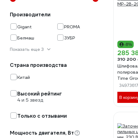
Производители
Gigant
PROMA
Белмаш
ЗУБР
-8%
Показать еще 3
285 3
310 200 
Страна производства
Шлифова
полирова
Китай
Time Gro
(рабочий
3497361
MP-2B-2
Высокий рейтинг
В корзин
4 и 5 звезд
Только с отзывами
Мощность двигателя, Вт