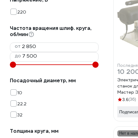
220
Частота вращения шлиф. круга,
об/мин
от
до
Последня
10 20
Электрич
Посадочный диаметр, мм
станок д
Мастер 
10
000000
(36)
3.6
22.2
Подписа
32
Толщина круга, мм
Нет в нал