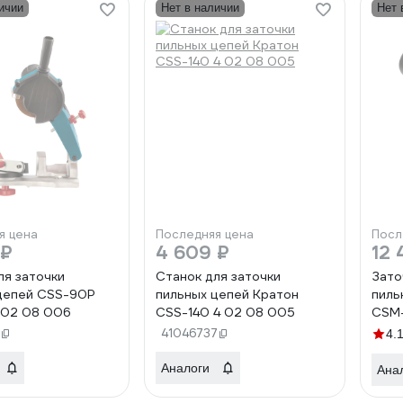
ичии
Нет в наличии
Нет 
я цена
Последняя цена
Посл
 ₽
4 609 ₽
12 
ля заточки
Станок для заточки
Зато
цепей CSS-90P
пильных цепей Кратон
пиль
 02 08 006
CSS-140 4 02 08 005
CSM
41046737
4.
Аналоги
Ана