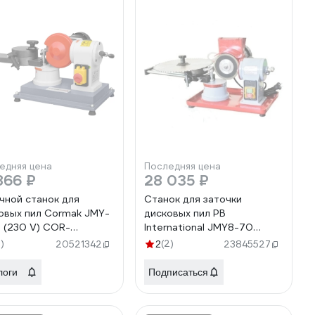
едняя цена
Последняя цена
866 ₽
28 035 ₽
чной станок для
Станок для заточки
овых пил Cormak JMY-
дисковых пил PB
 (230 V) COR-
International JMY8-70
/230V
MM00100005
3)
(2)
20521342
2
23845527
логи
Подписаться