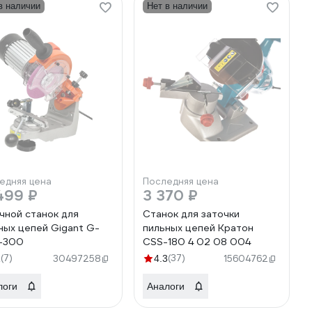
в наличии
Нет в наличии
едняя цена
Последняя цена
499 ₽
3 370 ₽
чной станок для
Станок для заточки
ных цепей Gigant G-
пильных цепей Кратон
-300
CSS-180 4 02 08 004
(7)
(37)
1
30497258
4.3
15604762
логи
Аналоги