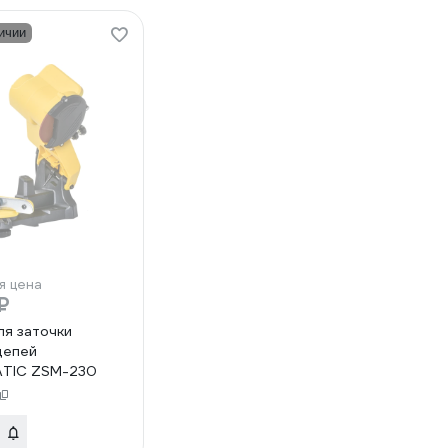
ичии
я цена
₽
ля заточки
цепей
ATIC ZSM-230