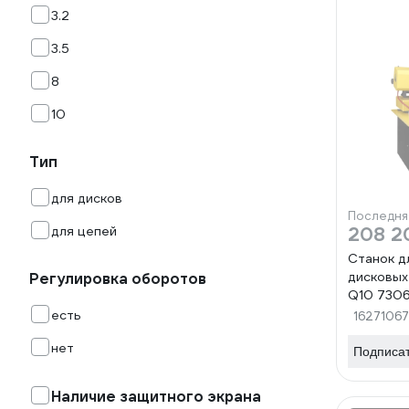
3.2
3.5
8
10
Тип
для дисков
Последня
для цепей
208 2
Станок д
дисковых
Регулировка оборотов
Q10 730
есть
16271067
нет
Подписа
Наличие защитного экрана