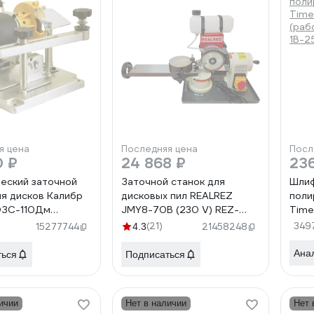
я цена
Последняя цена
Посл
0 ₽
24 868 ₽
23
еский заточной
Заточной станок для
Шлиф
ля дисков Калибр
дисковых пил REALREZ
поли
ЭЗС-110Дм
JMY8-70B (230 V) REZ-
Time
48775
JMY8-70(230V)
(раб
(21)
349
15277744
4.3
21458248
1B-2
Ана
ться
Подписаться
ичии
Нет в наличии
Нет 