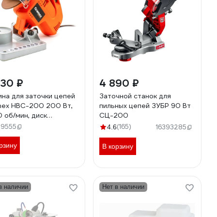
030 ₽
4 890 ₽
на для заточки цепей
Заточной станок для
ex HBC-200 200 Вт,
пильных цепей ЗУБР 90 Вт
 об/мин, диск
СЦ-200
10x3,5 мм (1/6) 003229
89555
(165)
4.6
16393285
рзину
В корзину
в наличии
Нет в наличии