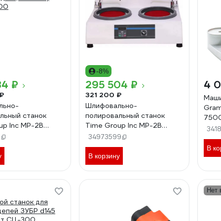
-8%
84 ₽
295 504 ₽
4 
₽
321 200 ₽
Маши
льно-
Шлифовально-
Gram
льный станок
полировальный станок
7500
up Inc MP-2B
Time Group Inc MP-2B
100x
341
 диск, 200 мм)
(рабочий диск, 250 мм) MP-
7
34973599
00
2B-250
В ко
у
В корзину
Нет 