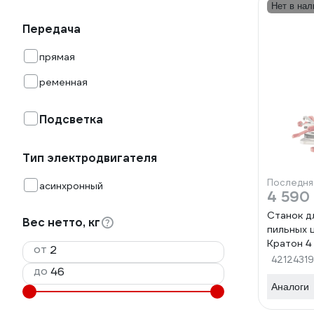
Нет в нал
Передача
прямая
ременная
Подсветка
Тип электродвигателя
Последня
асинхронный
4 590
Станок д
Вес нетто, кг
пильных 
Кратон 4
от
42124319
до
Аналоги