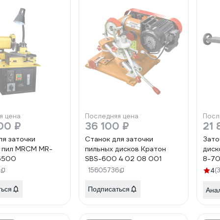
я цена
Последняя цена
Посл
00 ₽
36 100 ₽
21 
ля заточки
Станок для заточки
Зато
 пил MRCM MR-
пильных дисков Кратон
диск
6500
SBS-600 4 02 08 001
8-70
JMY
15605736
(
4
ться
Подписаться
Ана