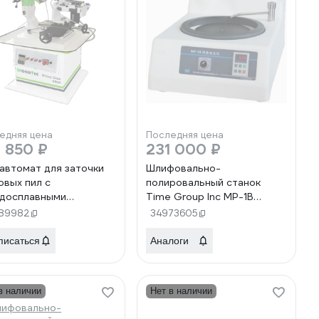
едняя цена
Последняя цена
 850 ₽
231 000 ₽
автомат для заточки
Шлифовально-
овых пил с
полировальный станок
досплавными
Time Group Inc MP-1B
йками Woodtec Sharp
(рабочий диск, 200 мм)
89982
34973605
 600A ЗО 295465
MP-1B-200
писаться
Аналоги
в наличии
Нет в наличии