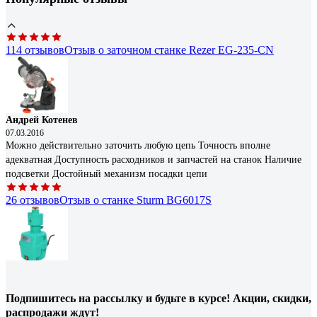
114 отзывов
Отзыв о заточном станке Rezer EG-235-CN
Андрей Котенев
07.03.2016
Можно действительно заточить любую цепь Точность вполне
адекватная Доступность расходников и запчастей на станок Наличие
подсветки Достойный механизм посадки цепи
26 отзывов
Отзыв о станке Sturm BG6017S
Павел
15.02.2017
Вообще обычно точу сверла вручную. И хорошо точу - сам доволен и
Подпишитесь
на рассылку
и будьте в курсе! Акции, скидки,
друзья часто обращаются. Но тут душа запросила эксперемента,
распродажи ждут!