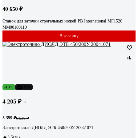
40 650 ₽
Станок для заточки строгальных ножей PB International MF1520
MM00100110
В корзину
-18%
-36%
4 205 ₽
5 359 ₽
6 530 ₽
Электроточило ДИОЛД ЭТБ-450/200У 20041071
3.5
(28)