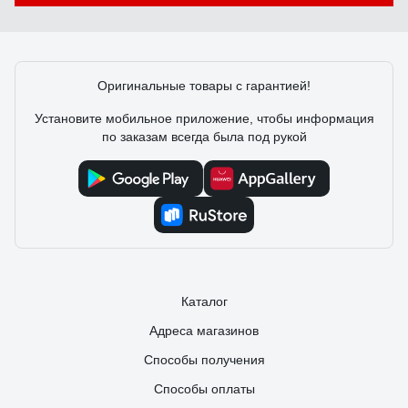
удовлетворительный, но не отличный. Короче, мастеру-новичку
пригодится. Использовал ее от силы пару раз, как при активном
использовании себя проявит не знаю.
Лютницкий Василий Леонидович
Оригинальные товары с гарантией!
08.02.2017
Отличное точило. Мощное, тяжеленькое, устойчиво . нет вибрации
Установите мобильное приложение, чтобы информация
, тихое
по заказам всегда была под рукой
Каталог
Адреса магазинов
Способы получения
Способы оплаты