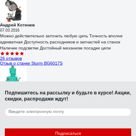
Андрей Котенев
07.03.2016
Можно действительно заточить любую цепь Точность вполне
адекватная Доступность расходников и запчастей на станок
Наличие подсветки Достойный механизм посадки цепи
26 отзывов
Отзыв о станке Sturm BG6017S
Подпишитесь
на рассылку
и будьте в курсе! Акции,
Павел
15.02.2017
скидки, распродажи ждут!
Вообще обычно точу сверла вручную. И хорошо точу - сам доволен
и друзья часто обращаются. Но тут душа запросила эксперемента,
любопытно ж, кто наточит лучше, машинка или я. Купил, благо
цена поиграться позволяет. Что могу сказать? Я - лучше. Эта
98 отзывов
машинка для тех, кто не умеет точить сверла постаринке или
Отзыв о точиле Makita GB 602
Подписаться
просто не хочет учиться этого делать. Результат она дает