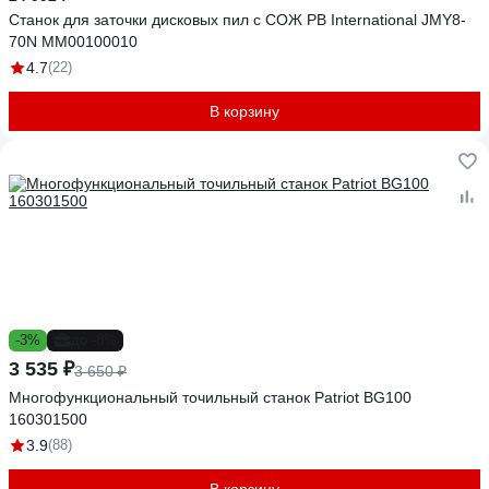
Станок для заточки дисковых пил с СОЖ PB International JMY8-
70N MM00100010
4.7
(22)
В корзину
-3%
до -8%
3 535 ₽
3 650 ₽
Многофункциональный точильный станок Patriot BG100
160301500
3.9
(88)