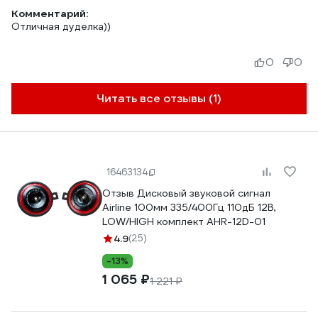
Комментарий:
Отличная дуделка))
0
0
Читать все отзывы (1)
16463134
Отзыв Дисковый звуковой сигнал
Airline 100мм 335/400Гц 110дБ 12В,
LOW/HIGH комплект AHR-12D-01
4.9
(25)
-13%
1 065 ₽
1 221 ₽