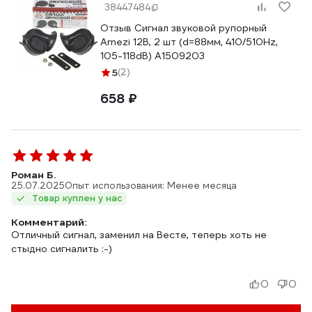
38447484
Отзыв Сигнал звуковой рупорный
Arnezi 12В, 2 шт (d=88мм, 410/510Hz,
105-118dB) A1509203
5
(2)
658 ₽
Роман Б.
25.07.2025
Опыт использования: Менее месяца
Товар куплен у нас
Комментарий:
Отличный сигнал, заменил на Весте, теперь хоть не
стыдно сигналить :-)
0
0