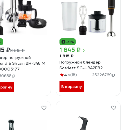
%
-9%
15 ₽
1 645 ₽
8 515 ₽
1 815 ₽
дер погружной
Погружной блендер
und & Shtain BH-348 M
Scarlett SC-HB42F82
00005177
4.9
(18)
25226769
30688
В корзину
орзину