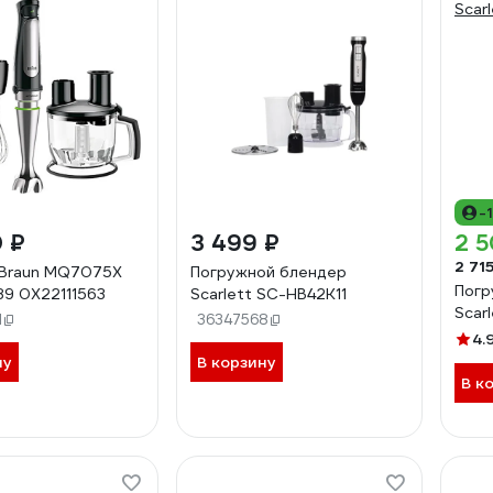
-
0 ₽
3 499 ₽
2 5
2 71
 Braun MQ7075X
Погружной блендер
Погр
89 0X22111563
Scarlett SC-HB42K11
Scar
1
36347568
4.
ну
В корзину
В к