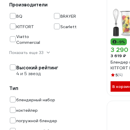
Производители
BQ
BRAYER
KITFORT
Scarlett
Viatto
-9%
Commercial
3 290
Показать еще 33
3 619 ₽
Блендер п
Высокий рейтинг
KITFORT 
4 и 5 звезд
5
(4)
В корзи
Тип
блендерный набор
коктейлер
погружной блендер