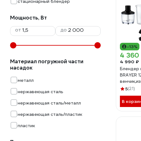
стационарный блендер
Мощность, Вт
от
до
-13%
4 360
Материал погружной части
4 990 ₽
насадок
Блендер 
BRAYER 1
металл
венчик,и
мл, соко
5
(21)
нержавеющая сталь
спираль.
В корзи
нержавеющая сталь/металл
нержавеющая сталь/пластик
пластик