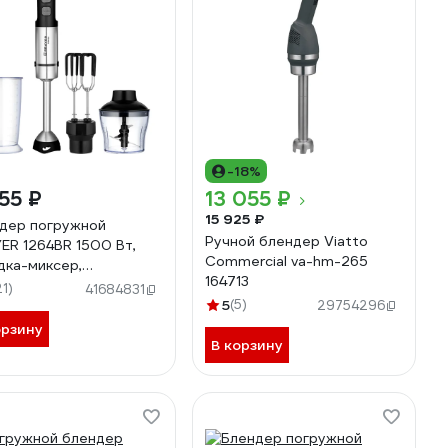
-18%
55 ₽
13 055 ₽
15 925 ₽
дер погружной
Ручной блендер Viatto
ER 1264BR 1500 Вт,
Commercial va-hm-265
дка-миксер,
164713
льчитель 600 мл,
21)
41684831
ан 800 мл BR1264
5
(5)
29754296
орзину
В корзину