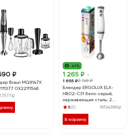
-41%
590 ₽
1 265 ₽
1 655 ₽
2 149 ₽
дер Braun MQ9147X
Блендер ERGOLUX ELX-
111377 0X22111546
HB02-C31 бело-серый,
27577
нержавеющая сталь, 2
скорости, 500Вт, 220-
5
(2)
орзину
16134386
240В 13125
В корзину