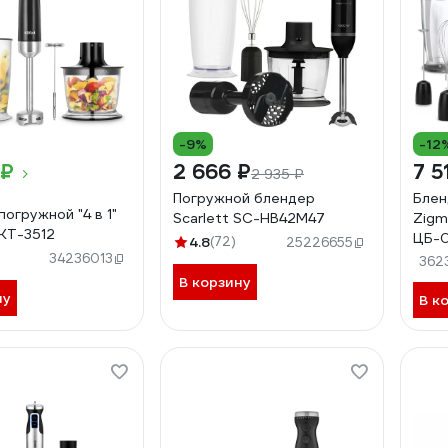
-9%
-12
 ₽
2 666 ₽
7 5
2 935 ₽
Погружной блендер
Блен
огружной "4 в 1"
Scarlett SC-HB42M47
Zigm
КТ-3512
ЦБ-
4.8
(72)
25226655
34236013
362
В корзину
ну
В к