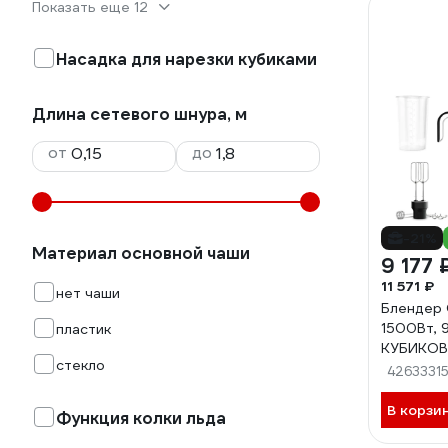
Показать еще 12
Насадка для нарезки кубиками
Длина сетевого шнура, м
от
до
-21%
Материал основной чаши
9 177 
11 571 ₽
нет чаши
Блендер 
1500Вт, 9
пластик
КУБИКОВ
стекло
измельчи
4263331
чоппер/
CT-1368
В корзи
Функция колки льда