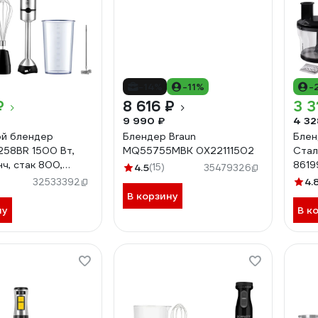
-14%
-11%
-
₽
8 616 ₽
3 3
9 990 ₽
4 32
й блендер
Блендер Braun
Блен
258BR 1500 Вт,
MQ55755MBK 0X22111502
Стал
нч, стак 800,
8619
4.5
(15)
35479326
600, титан. лезв.
4.
32533392
В корзину
ну
В к