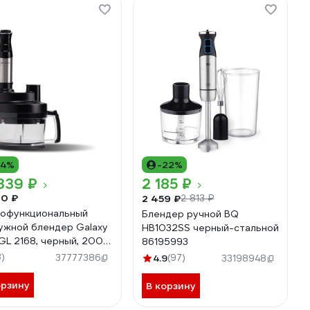
14%
-22%
339 ₽
2 185 ₽
90 ₽
2 459 ₽
2 813 ₽
офункциональный
Блендер ручной BQ
ужной блендер Galaxy
HB1032SS черный-стальной
 GL 2168, черный, 2000
86195993
DC- мотор, защита от
3)
37777386
4.9
(97)
33198948
грева, 9 насадок
зка кубиками
орзину
В корзину
0121680