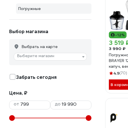
Погружные
Выбор магазина
-12%
3 519 
Выбрать на карте
3 990 ₽
Погружно
Выберите магазин
BRAYER 1
капуч, ве
измельч. 
4.9
(70)
Забрать сегодня
BR1258
В корзи
Цена, ₽
от
до