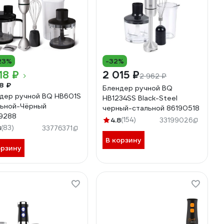
23%
-32%
18 ₽
2 015 ₽
2 962 ₽
8 ₽
Блендер ручной BQ
дер ручной BQ HB601S
HB1234SS Black-Steel
ьной-Чёрный
черный-стальной 86190518
9288
4.8
(154)
33199026
8
(83)
33776371
В корзину
орзину