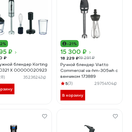
12%
-21%
95 ₽
15 300 ₽
0 ₽
18 229 ₽
19 291 ₽
ужной блендер Korting
Ручной блендер Viatto
 0321 X 00000020923
Commercial va-hm-305wh с
венчиком 173889
28)
35236243
5
(3)
29754104
орзину
В корзину