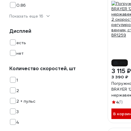
0.86
Показать еще 16
Дисплей
есть
нет
-8%
Количество скоростей, шт
3 115 ₽
3 390 ₽
1
Погружно
BRAYER 1
2
нержавею
2 скорос
2 + пульс
4
(1)
регулиро
3
венчик, 
В корзи
BR1259
4