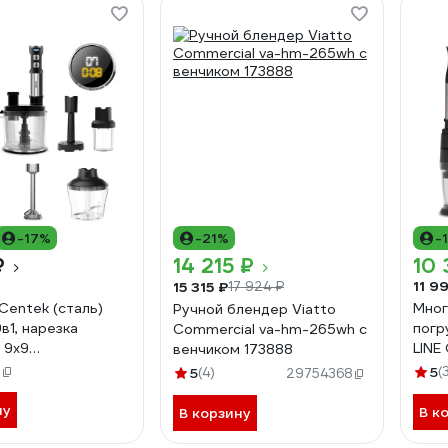
-17%
-21%
-
₽
14 215 ₽
10 
11 9
15 315 ₽
17 924 ₽
Centek (сталь)
Мног
Ручной блендер Viatto
в1, нарезка
погр
Commercial va-hm-265wh с
 9х9
LINE
венчиком 173888
тель/блендер/
Вт, 
5
5
(
5
(4)
29754368
кофе, ДИСПЛЕЙ
пере
наре
ну
В к
В корзину
702