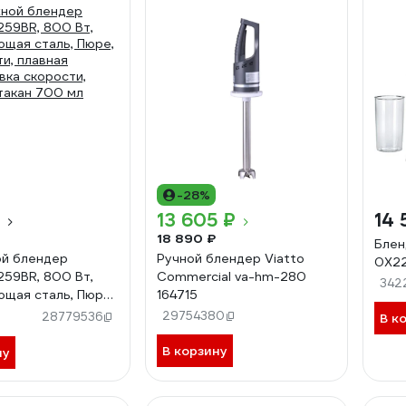
-28%
13 605 ₽
14 
18 890 ₽
Блен
й блендер
Ручной блендер Viatto
0X22
259BR, 800 Вт,
Commercial va-hm-280
342
щая сталь, Пюре,
164715
ти, плавная
29754380
28779536
В к
вка скорости,
стакан 700 мл
В корзину
ну