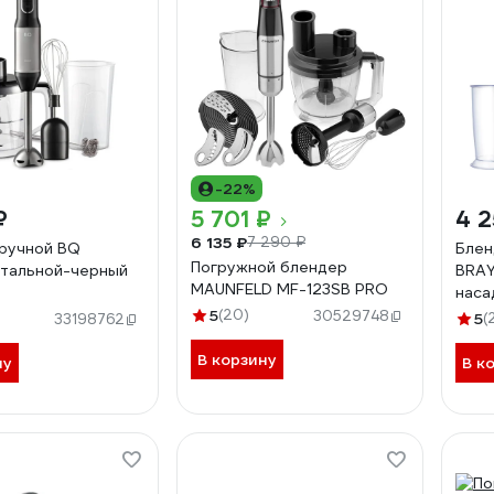
-22%
₽
5 701 ₽
4 2
6 135 ₽
7 290 ₽
ручной BQ
Блен
Погружной блендер
тальной-черный
BRAY
MAUNFELD MF-123SB PRO
наса
изме
5
(20)
30529748
5
(
33198762
стак
В корзину
ну
В к