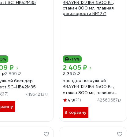
13%
-14%
09 ₽
2 405 ₽
2 790 ₽
5 ₽
2 899 ₽
Блендер погружной
ужной блендер
BRAYER 1271BR 1500 Вт,
lett SC-HB42M35
стакан 800 мл, плавная
9
(27)
41954213
рег.скорости BR1271
4.9
(21)
42560667
орзину
В корзину