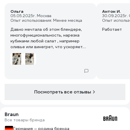
Ольга
Антон И.
05.05.2025
г. Москва
30.09.2025
г.
Опыт использования: Менее месяца
Опыт использ
Давно мечтала об этом блендере,
Работает
многофункциональность, нарезка
кубиками любой салат , например
оливье или винегрет, что ускоряет
время приготовления или насадка для
измельчения, взбить для выпечки
белок, натереть морковь, всё за
считанные минуты.
Посмотреть все отзывы
Braun
Все товары бренда
Германия — родина бренда