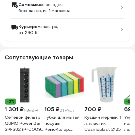
Самовывоз:
сегодня,
бесплатно
, из 1 магазина
Курьером:
завтра,
от 290 ₽
Сопутствующие товары
-3%
-5%
1 301 ₽
105 ₽
700 ₽
691
1 342 ₽
21 ₽/шт
Сетевой фильтр
Губки для мытья
Кувшин мерный, 1
Унив
QUMO Power Bar
посуды
л, пластик
нож 
SPFSU2 (P-0009),
РемоКолор,
Cosmoplast 2125
лезви