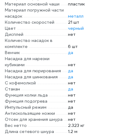
Материал основной чаши
пластик
Материал погружной части
насадок
металл
Количество скоростей
21 шт
Цвет
черный
Дисплей
нет
Количество насадок в
комплекте
6 шт
Венчик
да
Насадка для нарезки
кубиками
нет
Насадка для пюрирования
да
Насадка для шинкования
да
С кофемолкой
нет
Стакан
да
Функция колки льда
нет
Функция подогрева
нет
Импульсный режим
да
Антискользящие ножки
нет
Отсек для хранения шнура
нет
Вес нетто
2.323 кг
Длина сетевого шнура
1.2 м