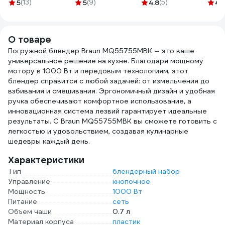
5 выключаемых
100x60x30 мм, 5
нер
5
(13)
5
(9)
4.8
(5)
4.
розеток, 2500 Вт,
шт. 20-6-111
стал
10A, кабель 2м 3*1
удар
мм чистая медь,
плас
О товаре
пожаробезопасный
пластик,
Погружной блендер Braun MQ55755MBK — это ваше
евровилка, 4 USB-
универсальное решение на кухне. Благодаря мощному
A и 2 Type-C порт
мотору в 1000 Вт и передовым технологиям, этот
2,4A суммарно
блендер справится с любой задачей: от измельчения до
(цвет черный)
взбивания и смешивания. Эргономичный дизайн и удобная
51561
ручка обеспечивают комфортное использование, а
инновационная система лезвий гарантирует идеальные
результаты. С Braun MQ55755MBK вы сможете готовить с
легкостью и удовольствием, создавая кулинарные
шедевры каждый день.
Характеристики
Тип
блендерный набор
Управление
кнопочное
Мощность
1000 Вт
Питание
сеть
Объем чаши
0.7 л
Материал корпуса
пластик