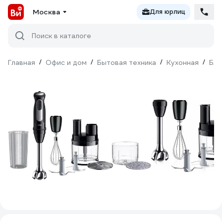
Москва
Для юрлиц
Поиск в каталоге
Главная
/
Офис и дом
/
Бытовая техника
/
Кухонная
/
Бл