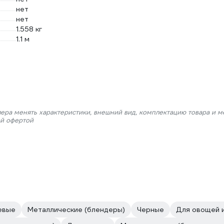
нет
нет
1.558 кг
1.1 м
лера менять характеристики, внешний вид, комплектацию товара и м
ой офертой
евые
Металлические (блендеры)
Черные
Для овощей 