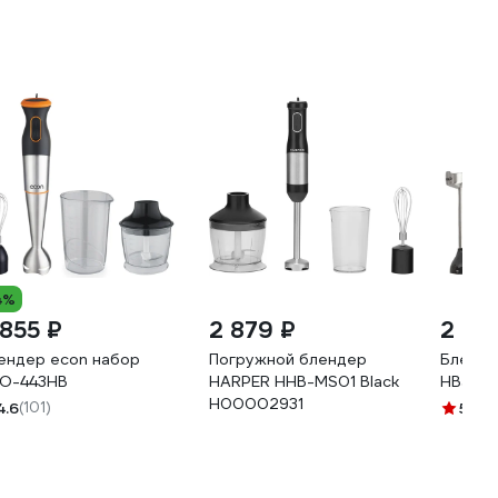
4%
 855 ₽
2 879 ₽
2 49
ендер econ набор
Погружной блендер
Бленде
O-443HB
HARPER HHB-MS01 Black
HB501
H00002931
4.6
(101)
5
(2)