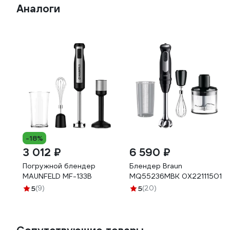
Аналоги
-18%
3 012 ₽
6 590 ₽
Погружной блендер
Блендер Braun
MAUNFELD MF-133B
MQ55236MBK 0X22111501
5
(9)
5
(20)