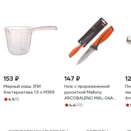
153 ₽
147 ₽
1
Мерный ковш ЗПИ
Нож с прорезиненной
Пл
Альтернатива 1.5 л М366
рукояткой Mallony
пи
ARCOBALENO MAL-04AR
Am
4.5
(6)
для овощей, 9,5 см 00
AM
4.4
(49)
5523