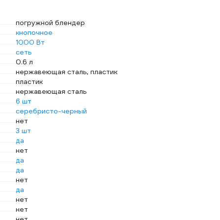
погружной блендер
кнопочное
1000 Вт
сеть
0.6 л
нержавеющая сталь, пластик
пластик
нержавеющая сталь
6 шт
серебристо-черный
нет
3 шт
да
нет
да
да
нет
да
нет
нет
нет