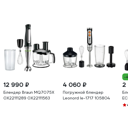
-
12 990 ₽
4 060 ₽
2
Блендер Braun MQ7075X
Погружной блендер
Бл
0X22111289 0X22111563
Leonord le-1717 105804
EC