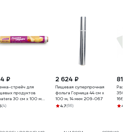
24 ₽
2 624 ₽
810 
енка-стрейч для
Пищевая суперпрочная
Раздел
щевых продуктов
фольга Горница 44 см х
350x25
atera 30 см x 100 м
100 м, 14 мкм 209-067
166674
A3106
5
(4)
4.7
(66)
4.3
(7