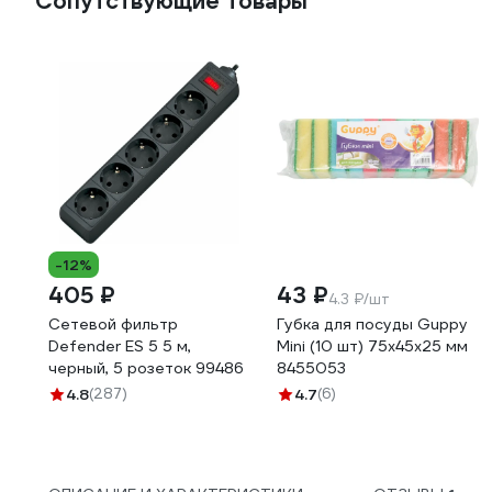
Сопутствующие товары
-12%
405 ₽
43 ₽
4.3 ₽/шт
Сетевой фильтр
Губка для посуды Guppy
Defender ES 5 5 м,
Mini (10 шт) 75x45x25 мм
черный, 5 розеток 99486
8455053
4.8
(287)
4.7
(6)