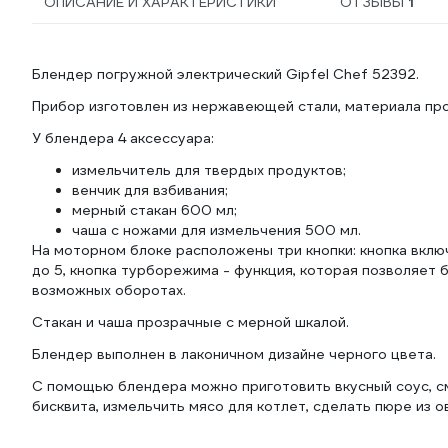
ОПИСАНИЕ И ХАРАКТЕРИСТИКИ
ОТЗЫВЫ
1
Блендер погружной электрический Gipfel Chef 52392.
Прибор изготовлен из нержавеющей стали, материала про
У блендера 4 аксессуара:
измельчитель для твердых продуктов;
венчик для взбивания;
мерный стакан 600 мл;
чаша с ножами для измельчения 500 мл.
На моторном блоке расположены три кнопки: кнопка вклю
до 5, кнопка турборежима - функция, которая позволяет
возможных оборотах.
Стакан и чаша прозрачные с мерной шкалой.
Блендер выполнен в лаконичном дизайне черного цвета.
С помощью блендера можно приготовить вкусный соус, см
бисквита, измельчить мясо для котлет, сделать пюре из о