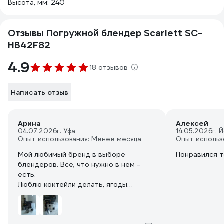
Высота, мм: 240
Отзывы Погружной блендер Scarlett SC-
HB42F82
4.9
18 отзывов
Написать отзыв
Арина
Алексей
04.07.2026
г. Уфа
14.05.2026
г. 
Опыт использования: Менее месяца
Опыт использ
Мой любимый бренд в выборе
Понравился 
блендеров. Всё, что нужно в нем -
есть.
Люблю коктейли делать, ягоды
проблендерить, мясо, что-либо
взбить. 👍