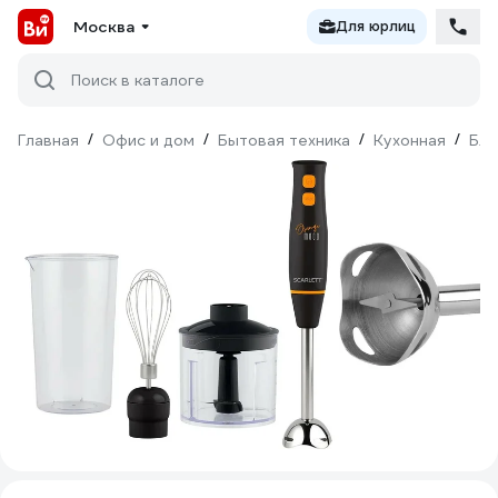
Москва
Для юрлиц
Поиск в каталоге
Главная
/
Офис и дом
/
Бытовая техника
/
Кухонная
/
Бл