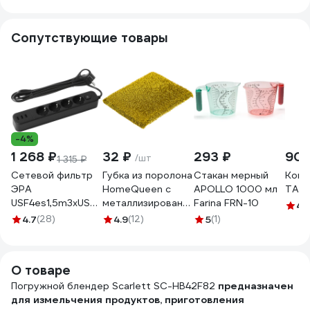
Сопутствующие товары
-4%
1 268 ₽
32 ₽
293 ₽
903
/шт
1 315 ₽
Сетевой фильтр
Губка из поролона
Стакан мерный
Конс
ЭРА
HomeQueen с
APOLLO 1000 мл
TALL
USF4es1,5m3xUSBAB
металлизированной
Farina FRN-10
4.
с базовой
нитью 56537
4.7
(28)
4.9
(12)
5
(1)
защитой, с
заземлением, с
выключателем, 4
О товаре
розетки, 3xUSB
Б0059568
Погружной блендер Scarlett SC-HB42F82
предназначен
для измельчения продуктов, приготовления