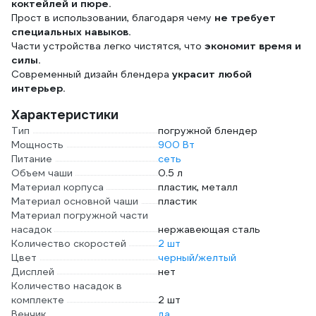
коктейлей и пюре.
Прост в использовании, благодаря чему
не требует
специальных навыков.
Части устройства легко чистятся, что
экономит время и
силы.
Современный дизайн блендера
украсит любой
интерьер.
Характеристики
Тип
погружной блендер
Мощность
900 Вт
Питание
сеть
Объем чаши
0.5 л
Материал корпуса
пластик, металл
Материал основной чаши
пластик
Материал погружной части
насадок
нержавеющая сталь
Количество скоростей
2 шт
Цвет
черный/желтый
Дисплей
нет
Количество насадок в
комплекте
2 шт
Венчик
да