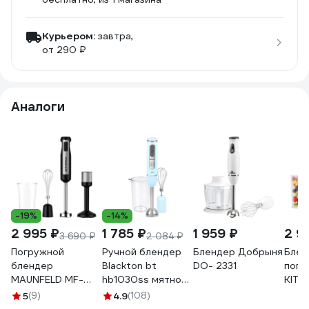
Курьером:
завтра,
от 290 ₽
Аналоги
-19%
-14%
2 995 ₽
1 785 ₽
1 959 ₽
2 9
3 690 ₽
2 084 ₽
Погружной
Ручной блендер
Блендер Добрыня
Блен
блендер
Blackton bt
DO- 2331
погр
MAUNFELD MF-
hb1030ss мятно-
KITF
133B
голубой
5
(9)
4.9
(108)
86190509