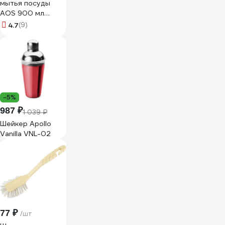
мытья посуды
AOS 900 мл
Бальзам Алоэ
4.7
(9)
Вера 1113-3
605060
-5%
987 ₽
1 039 ₽
Шейкер Apollo
Vanilla VNL-02
77 ₽
/шт