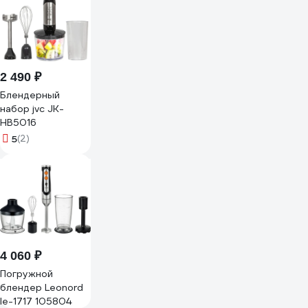
2 490 ₽
Блендерный
набор jvc JK-
HB5016
5
(2)
4 060 ₽
Погружной
блендер Leonord
le-1717 105804