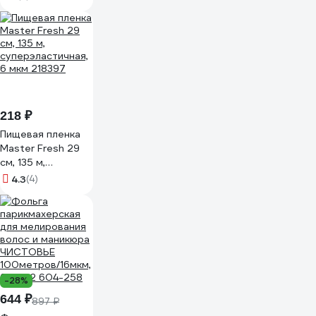
24622/088-TR
218 ₽
Пищевая пленка
Master Fresh 29
см, 135 м,
суперэластичная,
4.3
(4)
6 мкм 218397
-28%
644 ₽
897 ₽