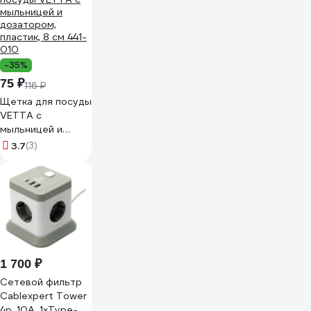
-35%
75 ₽
116 ₽
Щетка для посуды
VETTA с
мыльницей и
дозатором,
3.7
(3)
пластик, 8 см 441-
010
1 700 ₽
Сетевой фильтр
Cablexpert Tower
4р, 10А, 1xType-C