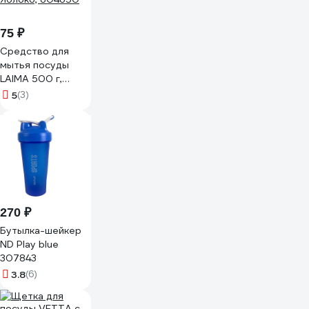
75 ₽
Средство для
мытья посуды
LAIMA 500 г,
PROFESSIONAL,
5
(3)
концентрат,
Яблоко, 604650
270 ₽
Бутылка-шейкер
ND Play blue
307843
3.8
(6)