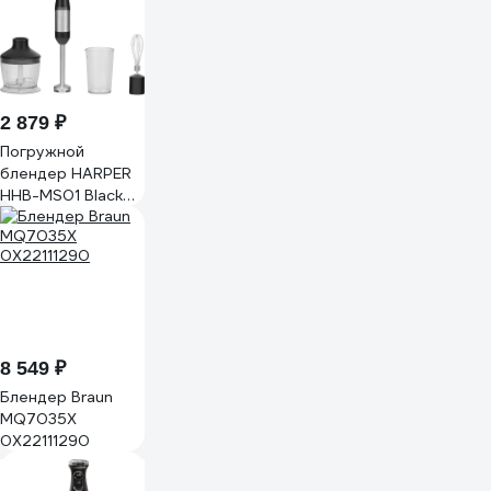
2 879 ₽
Погружной
блендер HARPER
HHB-MS01 Black
H00002931
8 549 ₽
Блендер Braun
MQ7035X
0X22111290