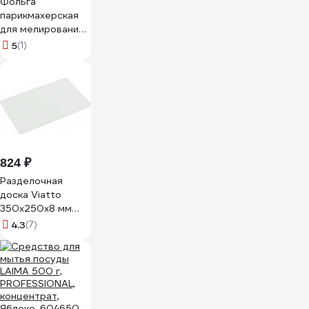
Фольга
парикмахерская
для мелирования
волос и маникюра
5
(1)
ЧИСТОВЬЕ
100метров/16мкм,
631062 604-258
824 ₽
Разделочная
доска Viatto
350x250x8 мм
белая 166674
4.3
(7)