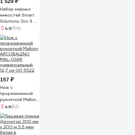
1 529 ₽
Набор мерных
емкостей Smart
Solutions Gro 9 шт
SS-MC-ABSTPR-
4.9
(104)
set9
157 ₽
Нож с
прорезиненной
рукояткой Mallony
ARCOBALENO
4.6
(52)
MAL-03AR
универсальный,
12,7 см 00 5522