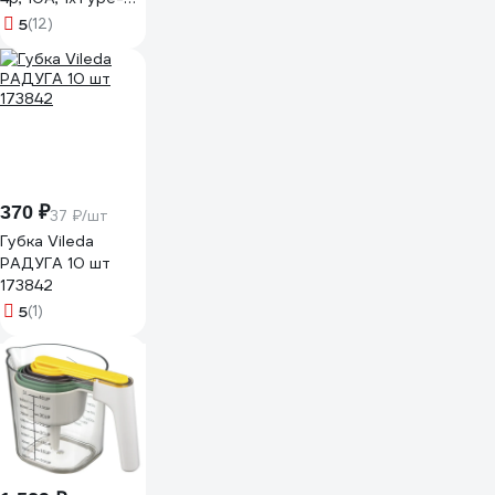
PD, 20Вт, 2хUSB,
5
(12)
2м, ур.защиты 2+,
белый, кор, TWR-
4-CU2-W-2
370 ₽
37 ₽/шт
Губка Vileda
РАДУГА 10 шт
173842
5
(1)