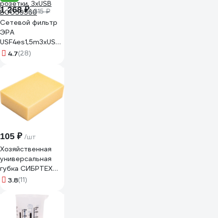
1 268 ₽
1 315 ₽
Сетевой фильтр
ЭРА
USF4es1,5m3xUSBAB
с базовой
4.7
(28)
защитой, с
заземлением, с
выключателем, 4
розетки, 3xUSB
Б0059568
105 ₽
/шт
Хозяйственная
универсальная
губка СИБРТЕХ
200х140х60 мм
3.8
(11)
86809