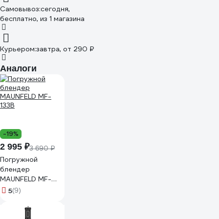
Самовывоз:
сегодня,
бесплатно
, из 1 магазина
Курьером:
завтра,
от 290 ₽
Аналоги
-19%
2 995 ₽
3 690 ₽
Погружной
блендер
MAUNFELD MF-
133B
5
(9)