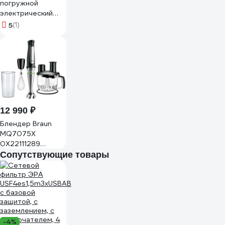
погружной
электрический
GIPFEL Chef 1000
5
(1)
Вт 52392
12 990 ₽
Блендер Braun
MQ7075X
0X22111289
0X22111563
Сопутствующие товары
-4%