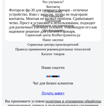
Что улучшить?
Контакты
Фотореле фр-30 для уличного фонаря - отличное
О Компании
устройство. Взял с запасом, чтобы не подгорали
Поставщикам
контакты. Монтаж не вызвал проблем. Срабатывает
Партнерам
четко. Прост в установке и использовании, подходит
Информация для инвесторов
для различных уличных условий. Рекомендую его как
Организациям
надежное решение для уличного фонаря.
Сервисный центр ВсеИнструменты.ру
Наши закупки
Сервисные центры производителей
Правила применения рекомендательных технологий
Каталог товаров
Наши соцсети
Чат для бизнес-клиентов
Подать заявку
Вы принимаете условия
политики в отношении обработки
персональных данных
и
пользовательского соглашения