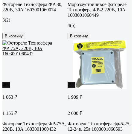
Фотореле Техносфера ФР-30,
Морозоустойчивое фотореле
220В, 30А 1603001060074
Техносфера ФР-2 220В, 10А
1603001060449
3
(2)
4
(5)
В корзину
В корзину
-8%
-5%
1 063 ₽
1 909 ₽
1 155 ₽
2 000 ₽
Фотореле Техносфера ФР-75А,
Фотореле Техносфера фр-5-25,
220В, 10А 1603001060432
12-24в, 25а 1603001060593