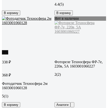
4.4
(5)
В корзину
В корзину
Нет в наличии
-8%
Фотореле Техносфера ФР-7е,
338 ₽
220в, 5А 1603001060227
2
(2)
368 ₽
Фотодатчик Техносфера 2м
1603001060128
5
(1)
В корзину
Аналоги