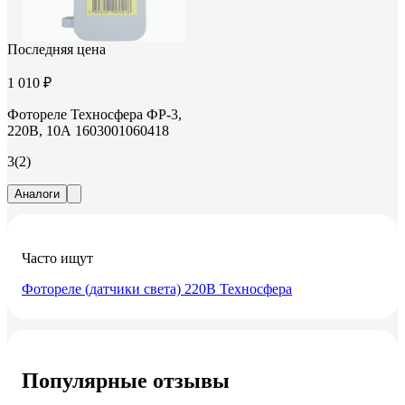
Последняя цена
1 010 ₽
Фотореле Техносфера ФР-3,
220В, 10А 1603001060418
3
(2)
Аналоги
Часто ищут
Фотореле (датчики света) 220В Техносфера
Популярные отзывы