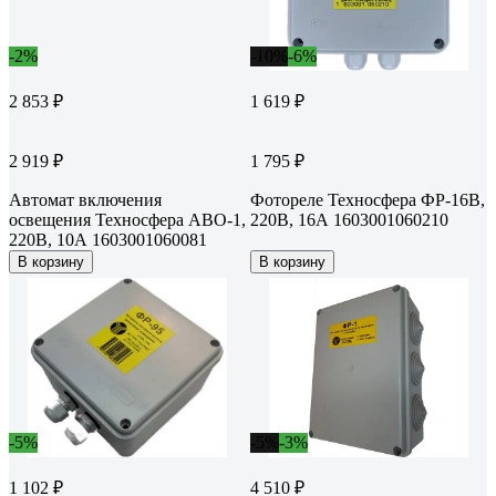
-2%
-10%
-6%
2 853 ₽
1 619 ₽
2 919 ₽
1 795 ₽
Автомат включения
Фотореле Техносфера ФР-16В,
освещения Техносфера АВО-1,
220В, 16А 1603001060210
220В, 10А 1603001060081
В корзину
В корзину
-5%
-5%
-3%
1 102 ₽
4 510 ₽