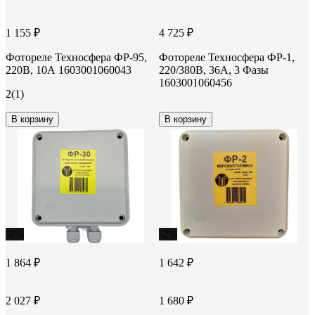
1 155 ₽
4 725 ₽
Фотореле Техносфера ФР-95,
Фотореле Техносфера ФР-1,
220В, 10А 1603001060043
220/380В, 36А, 3 Фазы
1603001060456
2
(1)
В корзину
В корзину
-8%
-2%
1 864 ₽
1 642 ₽
2 027 ₽
1 680 ₽