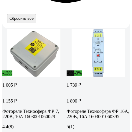
Сбросить всё
-13%
-8%
-3%
1 005 ₽
1 739 ₽
1 155 ₽
1 890 ₽
Фотореле Техносфера ФР-7,
Фотореле Техносфера ФР-16А,
220В, 10А 1603001060029
220В, 16А 1603001060395
4.4
(8)
5
(1)