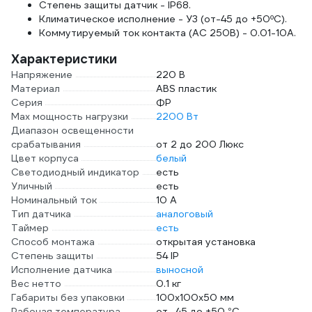
Степень защиты датчик - IP68.
Климатическое исполнение - У3 (от-45 до +50ºС).
Коммутируемый ток контакта (АС 250В) - 0.01-10А.
Характеристики
Напряжение
220 В
Материал
ABS пластик
Серия
ФР
Max мощность нагрузки
2200 Вт
Диапазон освещенности
срабатывания
от 2 до 200 Люкс
Цвет корпуса
белый
Светодиодный индикатор
есть
Уличный
есть
Номинальный ток
10 А
Тип датчика
аналоговый
Таймер
есть
Способ монтажа
открытая установка
Степень защиты
54 IP
Исполнение датчика
выносной
Вес нетто
0.1 кг
Габариты без упаковки
100х100х50 мм
Рабочая температура
от -45 до +50 °С