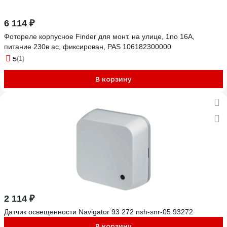
6 114 ₽
Фотореле корпусное Finder для монт. на улице, 1no 16A,
питание 230в аc, фиксирован, PAS 106182300000
5
(1)
В корзину
2 114 ₽
Датчик освещенности Navigator 93 272 nsh-snr-05 93272
В корзину