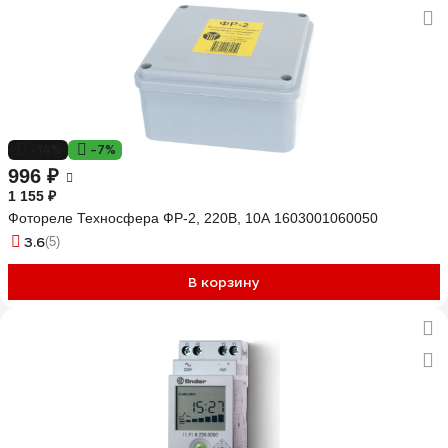
-14%
-7%
996 ₽
1 155 ₽
Фотореле Техносфера ФР-2, 220В, 10А 1603001060050
3.6
(5)
В корзину