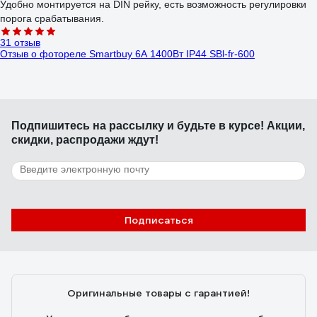
Удобно монтируется на DIN рейку, есть возможность регулировки
порога срабатывания.
31 отзыв
Отзыв о фотореле Smartbuy 6А 1400Вт IP44 SBl-fr-600
Павел
Подпишитесь
на рассылку
и будьте в курсе! Акции,
06.06.2020
скидки, распродажи ждут!
Нормально работает, несмотря на отсутствие регулировки.
73 отзыва
Отзыв о фотореле TDM ELECTRIC ФРЛ-02 5-50 Лк, 10 А SQ0324-
0002
Подписаться
Сергей
12.12.2018
Отличная вещь.
Оригинальные товары с гарантией!